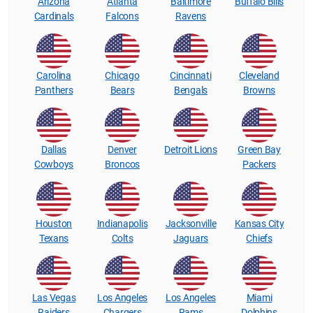
Arizona
Atlanta
Baltimore
Buffalo Bills
Cardinals
Falcons
Ravens
Carolina
Chicago
Cincinnati
Cleveland
Panthers
Bears
Bengals
Browns
Dallas
Denver
Detroit Lions
Green Bay
Cowboys
Broncos
Packers
Houston
Indianapolis
Jacksonville
Kansas City
Texans
Colts
Jaguars
Chiefs
Las Vegas
Los Angeles
Los Angeles
Miami
Raiders
Chargers
Rams
Dolphins