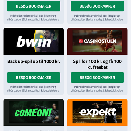
BESØG BOOKMAKER
BESØG BOOKMAKER
Indeholder reklamelinks | 18+ | Regler og
Indeholder reklamelinks | 18+ | Regler og
vilkår gælder | Spil ansvarligt | Selvudelukkelse
vilkår gælder | Spil ansvarligt | Selvudelukkelse
via
ROFUS.nu
| Kontakt Spillemyndighedens
via
ROFUS.nu
| Kontakt Spillemyndighedens
hjælpelinje på
StopSpillet.dk
hjælpelinje på
StopSpillet.dk
Læs vilkår og betingelser
her
Back up-spil op til 1000 kr.
Spil for 100 kr. og få 100
kr. freebet
BESØG BOOKMAKER
BESØG BOOKMAKER
Indeholder reklamelinks | 18+ | Regler og
Indeholder reklamelinks | 18+ | Regler og
vilkår gælder | Spil ansvarligt | Selvudelukkelse
vilkår gælder | Spil ansvarligt | Selvudelukkelse
via
ROFUS.nu
| Kontakt Spillemyndighedens
via
ROFUS.nu
| Kontakt Spillemyndighedens
hjælpelinje på
StopSpillet.dk
hjælpelinje på
StopSpillet.dk
Læs vilkår og betingelser
her