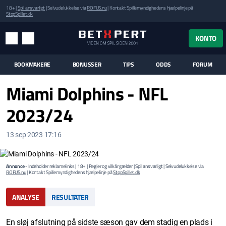
18+ |
Spil ansvarligt
| Selvudelukkelse via
ROFUS.nu
| Kontakt Spillemyndighedens hjælpelinje på
StopSpillet.dk
UK MENUEN
KONTO
MENU
SØG
BOOKMAKERE
BONUSSER
TIPS
ODDS
FORUM
Miami Dolphins - NFL
2023/24
13 sep 2023 17:16
Annonce
- Indeholder reklamelinks | 18+ | Regler og vilkår gælder | Spil ansvarligt | Selvudelukkelse via
ROFUS.nu
| Kontakt Spillemyndighedens hjælpelinje på
StopSpillet.dk
ANALYSE
RESULTATER
En sløj afslutning på sidste sæson gav dem stadig en plads i