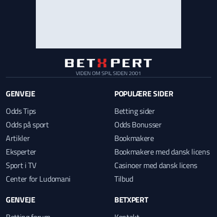
GENVEJE
POPULÆRE SIDER
Odds Tips
Betting sider
Odds på sport
Odds Bonusser
Artikler
Bookmakere
Eksperter
Bookmakere med dansk licens
Sport i TV
Casinoer med dansk licens
Center for Ludomani
Tilbud
GENVEJE
BETXPERT
Betting forum
Kontakt