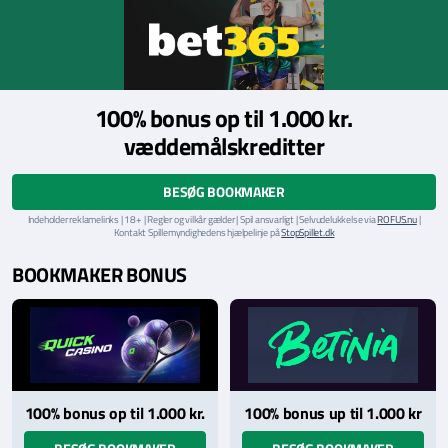
100% bonus op til 1.000 kr.
væddemålskreditter
BESØG BOOKMAKER
Indeholder reklamelinks | 18+ | Regler og vilkår gælder | Spil ansvarligt | Selvudelukkelse via
ROFUS.nu
|
Kontakt Spillemyndighedens hjælpelinje på
StopSpillet.dk
BOOKMAKER BONUS
100% bonus op til 1.000 kr.
100% bonus up til 1.000 kr