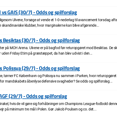
vs GAIS (30/7) - Odds og spilforslag
ligesom Ulvene, forsøge at vende et 1-0-nederlag til avancement torsdag afte
 skandinaviske klubber, hvor marginalerne kan blive afgørende...
s Besiktas (30/7) - Odds og spilforslag
nter på MCH Arena. Ulvene er på bagfod før returopgøret mod Besiktas. De sk
er uden Friday Etim på græstæppet, da han blev udvist i den...
 Polissya (29/7) - Odds og spilforslag
ice, tørner FC København og Polissya nu sammen i Parken, hvor returopgøret 
r mandskabets åbenlyse defensive svagheder? Se odds og spilforslag...
AGF (29/7) - Odds og spilforslag
irakel, hvis de vil gøre sig forhåbninger om Champions League-fodbold denne
 sejr på minimum tre mål i Polen. Gør Jakob Poulsen og co. det...