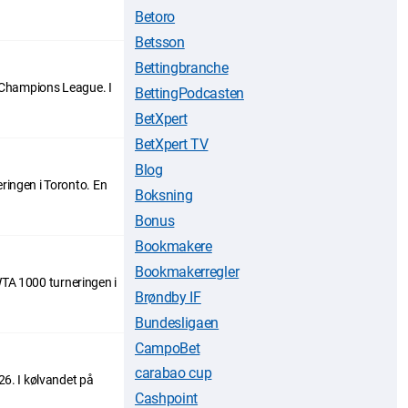
Betoro
Betsson
Bettingbranche
i Champions League. I
BettingPodcasten
BetXpert
BetXpert TV
Blog
ringen i Toronto. En
Boksning
Bonus
Bookmakere
Bookmakerregler
 WTA 1000 turneringen i
Brøndby IF
Bundesligaen
CampoBet
carabao cup
26. I kølvandet på
Cashpoint