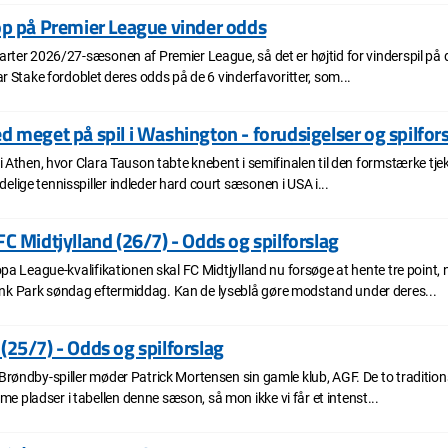
op på Premier League vinder odds
arter 2026/27-sæsonen af Premier League, så det er højtid for vinderspil på
ar Stake fordoblet deres odds på de 6 vinderfavoritter, som...
 meget på spil i Washington - forudsigelser og spilfor
 i Athen, hvor Clara Tauson tabte knebent i semifinalen til den formstærke tj
lige tennisspiller indleder hard court sæsonen i USA i...
C Midtjylland (26/7) - Odds og spilforslag
ropa League-kvalifikationen skal FC Midtjylland nu forsøge at hente tre point,
k Park søndag eftermiddag. Kan de lyseblå gøre modstand under deres...
(25/7) - Odds og spilforslag
Brøndby-spiller møder Patrick Mortensen sin gamle klub, AGF. De to traditio
pladser i tabellen denne sæson, så mon ikke vi får et intenst...