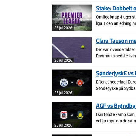
Stake: Dobbelt 
Om lige knap 4 uger st
liga. I den anledning h
26 jul 2026
Clara Tauson med
Der var lovende takter
Danmarks bedste kvinde
26 jul 2026
SønderjyskE vs F
Efter et nederlag i Eu
Sønderjyske på Sydban
25 jul 2026
AGF vs Brøndby 
I sin første kamp som 
vel kæmpe om de samme 
25 jul 2026