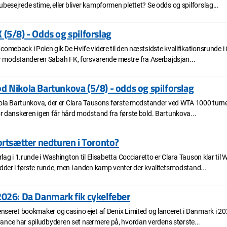
besejrede stime, eller bliver kampformen plettet? Se odds og spilforslag...
(5/8) - Odds og spilforslag
omeback i Polen gik De Hvii’e videre til den næstsidste kvalifikationsrunde 
modstanderen Sabah FK, forsvarende mestre fra Aserbajdsjan...
d Nikola Bartunkova (5/8) - odds og spilforslag
ikola Bartunkova, der er Clara Tausons første modstander ved WTA 1000 turne
or danskeren igen får hård modstand fra første bold. Bartunkova...
ortsætter nedturen i Toronto?
rlag i 1.runde i Washington til Elisabetta Cocciaretto er Clara Tauson klar til
dder i første runde, men i anden kamp venter der kvalitetsmodstand...
2026: Da Danmark fik cykelfeber
enseret bookmaker og casino ejet af Denix Limited og lanceret i Danmark i 20
nce har spiludbyderen set nærmere på, hvordan verdens største...