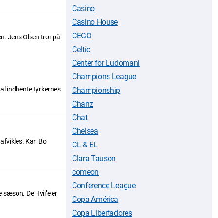
Casino
Casino House
CEGO
n. Jens Olsen tror på
Celtic
Center for Ludomani
Champions League
al indhente tyrkernes
Championship
Chanz
Chat
Chelsea
afvikles. Kan Bo
CL & EL
Clara Tauson
comeon
Conference League
 sæson. De Hvii’e er
Copa América
Copa Libertadores