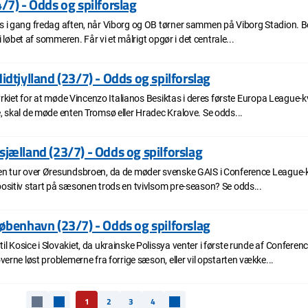
/7) - Odds og spilforslag
s i gang fredag aften, når Viborg og OB tørner sammen på Viborg Stadion.
 i løbet af sommeren. Får vi et målrigt opgør i det centrale...
idtjylland (23/7) - Odds og spilforslag
Tyrkiet for at møde Vincenzo Italianos Besiktas i deres første Europa League-k
, skal de møde enten Tromsø eller Hradec Kralove. Se odds...
jælland (23/7) - Odds og spilforslag
en tur over Øresundsbroen, da de møder svenske GAIS i Conference League-k
ositiv start på sæsonen trods en tvivlsom pre-season? Se odds...
København (23/7) - Odds og spilforslag
l Kosice i Slovakiet, da ukrainske Polissya venter i første runde af Conferen
verne løst problemerne fra forrige sæson, eller vil opstarten vække...
1
2
3
4