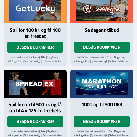
Spil for 100 kr. og få 100
Se dagens tilbud
kr. freebet
BESØG BOOKMAKER
BESØG BOOKMAKER
Indeholder reklamelinks | 18+ | Regler og
Indeholder reklamelinks | 18+ | Regler og
vilkår gælder | Spil ansvarligt | Selvudelukkelse
vilkår gælder | Spil ansvarligt | Selvudelukkelse
via
ROFUS.nu
| Kontakt Spillemyndighedens
via
ROFUS.nu
| Kontakt Spillemyndighedens
hjælpelinje på
StopSpillet.dk
hjælpelinje på
StopSpillet.dk
Læs vilkår og betingelser
her
Spil for op til 500 kr. og få
100% op til 500 DKK
op til 4 x 125 kr. freebets
BESØG BOOKMAKER
BESØG BOOKMAKER
Indeholder reklamelinks | 18+ | Regler og
Indeholder reklamelinks | 18+ | Regler og
vilkår gælder | Spil ansvarligt | Selvudelukkelse
vilkår gælder | Spil ansvarligt | Selvudelukkelse