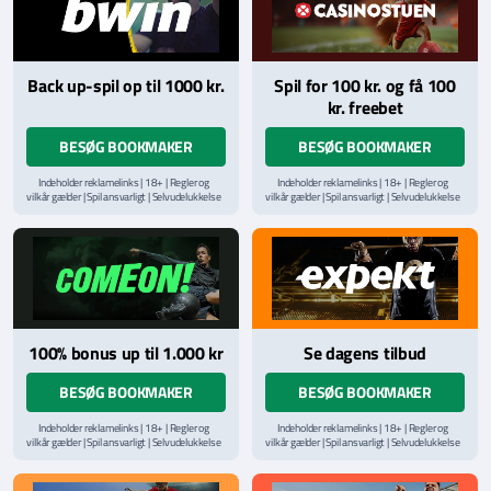
Back up-spil op til 1000 kr.
Spil for 100 kr. og få 100
kr. freebet
BESØG BOOKMAKER
BESØG BOOKMAKER
Indeholder reklamelinks | 18+ | Regler og
Indeholder reklamelinks | 18+ | Regler og
vilkår gælder | Spil ansvarligt | Selvudelukkelse
vilkår gælder | Spil ansvarligt | Selvudelukkelse
via
ROFUS.nu
| Kontakt Spillemyndighedens
via
ROFUS.nu
| Kontakt Spillemyndighedens
hjælpelinje på
StopSpillet.dk
hjælpelinje på
StopSpillet.dk
Læs vilkår og betingelser
her
100% bonus up til 1.000 kr
Se dagens tilbud
BESØG BOOKMAKER
BESØG BOOKMAKER
Indeholder reklamelinks | 18+ | Regler og
Indeholder reklamelinks | 18+ | Regler og
vilkår gælder | Spil ansvarligt | Selvudelukkelse
vilkår gælder | Spil ansvarligt | Selvudelukkelse
via
ROFUS.nu
| Kontakt Spillemyndighedens
via
ROFUS.nu
| Kontakt Spillemyndighedens
hjælpelinje på
StopSpillet.dk
hjælpelinje på
StopSpillet.dk
Læs vilkår og betingelser
her
Læs vilkår og betingelser
her