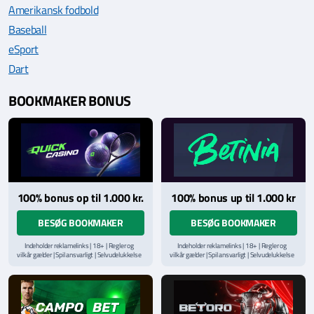
Amerikansk fodbold
Baseball
eSport
Dart
BOOKMAKER BONUS
100% bonus op til 1.000 kr.
100% bonus up til 1.000 kr
BESØG BOOKMAKER
BESØG BOOKMAKER
Indeholder reklamelinks | 18+ | Regler og
Indeholder reklamelinks | 18+ | Regler og
vilkår gælder | Spil ansvarligt | Selvudelukkelse
vilkår gælder | Spil ansvarligt | Selvudelukkelse
via
ROFUS.nu
| Kontakt Spillemyndighedens
via
ROFUS.nu
| Kontakt Spillemyndighedens
hjælpelinje på
StopSpillet.dk
hjælpelinje på
StopSpillet.dk
Læs vilkår og betingelser
her
Læs vilkår og betingelser
her