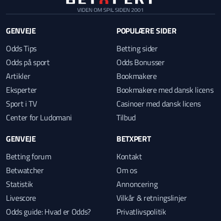
GENVEJE
POPULÆRE SIDER
Odds Tips
Betting sider
Odds på sport
Odds Bonusser
Artikler
Bookmakere
Eksperter
Bookmakere med dansk licens
Sport i TV
Casinoer med dansk licens
Center for Ludomani
Tilbud
GENVEJE
BETXPERT
Betting forum
Kontakt
Betwatcher
Om os
Statistik
Annoncering
Livescore
Vilkår & retningslinjer
Odds guide: Hvad er Odds?
Privatlivspolitik