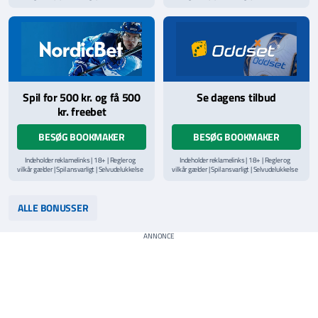
via
ROFUS.nu
| Kontakt Spillemyndighedens
via
ROFUS.nu
| Kontakt Spillemyndighedens
hjælpelinje på
StopSpillet.dk
hjælpelinje på
StopSpillet.dk
Læs vilkår og betingelser
her
Spil for 500 kr. og få 500
Se dagens tilbud
kr. freebet
BESØG BOOKMAKER
BESØG BOOKMAKER
Indeholder reklamelinks | 18+ | Regler og
Indeholder reklamelinks | 18+ | Regler og
vilkår gælder | Spil ansvarligt | Selvudelukkelse
vilkår gælder | Spil ansvarligt | Selvudelukkelse
via
ROFUS.nu
| Kontakt Spillemyndighedens
via
ROFUS.nu
| Kontakt Spillemyndighedens
hjælpelinje på
StopSpillet.dk
hjælpelinje på
StopSpillet.dk
Læs vilkår og betingelser
her
Læs vilkår og betingelser
her
ALLE BONUSSER
ANNONCE