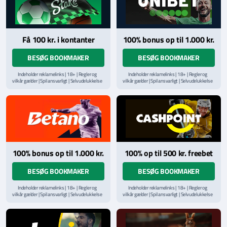
Få 100 kr. i kontanter
100% bonus op til 1.000 kr.
BESØG BOOKMAKER
BESØG BOOKMAKER
Indeholder reklamelinks | 18+ | Regler og
Indeholder reklamelinks | 18+ | Regler og
vilkår gælder | Spil ansvarligt | Selvudelukkelse
vilkår gælder | Spil ansvarligt | Selvudelukkelse
via
ROFUS.nu
| Kontakt Spillemyndighedens
via
ROFUS.nu
| Kontakt Spillemyndighedens
hjælpelinje på
StopSpillet.dk
hjælpelinje på
StopSpillet.dk
Læs vilkår og betingelser
her
Læs vilkår og betingelser
her
100% bonus op til 1.000 kr.
100% op til 500 kr. freebet
BESØG BOOKMAKER
BESØG BOOKMAKER
Indeholder reklamelinks | 18+ | Regler og
Indeholder reklamelinks | 18+ | Regler og
vilkår gælder | Spil ansvarligt | Selvudelukkelse
vilkår gælder | Spil ansvarligt | Selvudelukkelse
via
ROFUS.nu
| Kontakt Spillemyndighedens
via
ROFUS.nu
| Kontakt Spillemyndighedens
hjælpelinje på
StopSpillet.dk
hjælpelinje på
StopSpillet.dk
Læs vilkår og betingelser
her