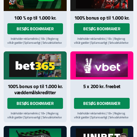
100 % op til 1.000 kr.
100% bonus op til 1.000 kr.
BESØG BOOKMAKER
BESØG BOOKMAKER
Indeholder reklamelinks | 18+ | Regler og
Indeholder reklamelinks | 18+ | Regler og
vilkår gælder | Spil ansvarligt | Selvudelukkelse
vilkår gælder | Spil ansvarligt | Selvudelukkelse
via
ROFUS.nu
| Kontakt Spillemyndighedens
via
ROFUS.nu
| Kontakt Spillemyndighedens
hjælpelinje på
StopSpillet.dk
hjælpelinje på
StopSpillet.dk
Læs vilkår og betingelser
her
Læs vilkår og betingelser
her
100% bonus op til 1.000 kr.
5 x 200 kr. freebet
væddemålskreditter
BESØG BOOKMAKER
BESØG BOOKMAKER
Indeholder reklamelinks | 18+ | Regler og
Indeholder reklamelinks | 18+ | Regler og
vilkår gælder | Spil ansvarligt | Selvudelukkelse
vilkår gælder | Spil ansvarligt | Selvudelukkelse
via
ROFUS.nu
| Kontakt Spillemyndighedens
via
ROFUS.nu
| Kontakt Spillemyndighedens
hjælpelinje på
StopSpillet.dk
hjælpelinje på
StopSpillet.dk
Læs vilkår og betingelser
her