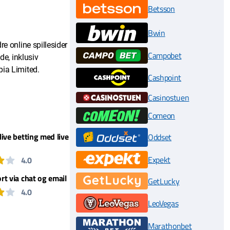
Betsson
Bwin
e online spillesider
Campobet
de, inklusiv
pia Limited.
Cashpoint
Casinostuen
Comeon
ive betting med live
Oddset
mmelse: 4 ud af 5
Expekt
4.0
t via chat og email
GetLucky
mmelse: 4 ud af 5
4.0
LeoVegas
Marathonbet