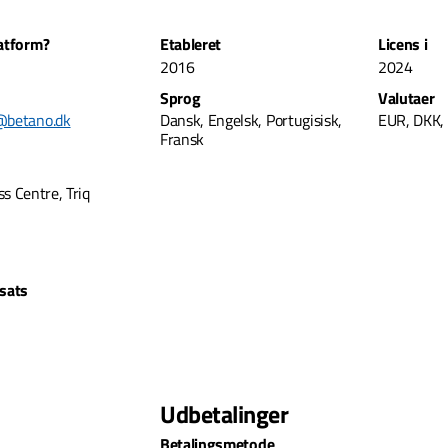
atform?
Etableret
Licens i
2016
2024
Sprog
Valutaer
@betano.dk
Dansk, Engelsk, Portugisisk,
EUR, DKK,
Fransk
s Centre, Triq
sats
Udbetalinger
Betalingsmetode