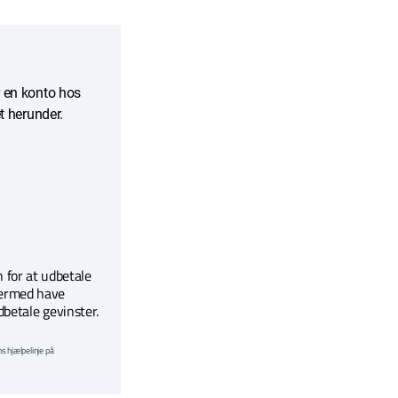
r en konto hos
t herunder.
 for at udbetale
 dermed have
dbetale gevinster.
s hjælpelinje på