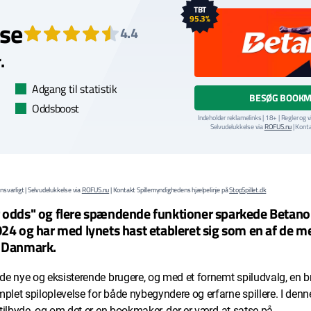
TBT
95.3%
se
4.4
Bedømmelse: 4.4 ud af 5
.
Adgang til statistik
BESØG BOOK
Oddsboost
Indeholder reklamelinks | 18+ | Regler og vil
Selvudelukkelse via
ROFUS.nu
| Kont
hjælpelinje på
StopSpi
ansvarligt | Selvudelukkelse via
ROFUS.nu
| Kontakt Spillemyndighedens hjælpelinje på
StopSpillet.dk
odds" og flere spændende funktioner sparkede Betano d
24 og har med lynets hast etableret sig som en af de 
i Danmark.
de nye og eksisterende brugere, og med et fornemt spiludvalg, en b
let spiloplevelse for både nybegyndere og erfarne spillere. I den
tilbyde, og om det er en bookmaker, der er værd at satse på.