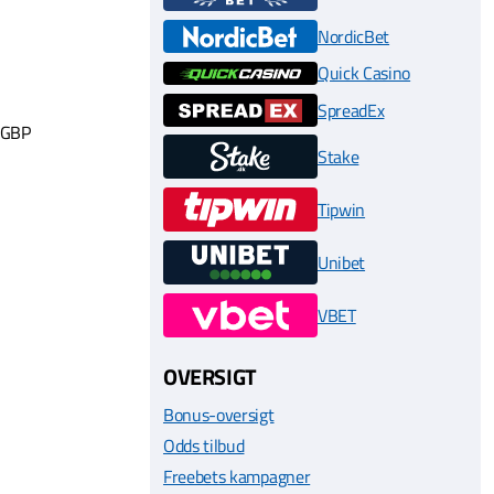
NordicBet
Quick Casino
SpreadEx
 GBP
Stake
Tipwin
Unibet
VBET
OVERSIGT
Bonus-oversigt
Odds tilbud
Freebets kampagner