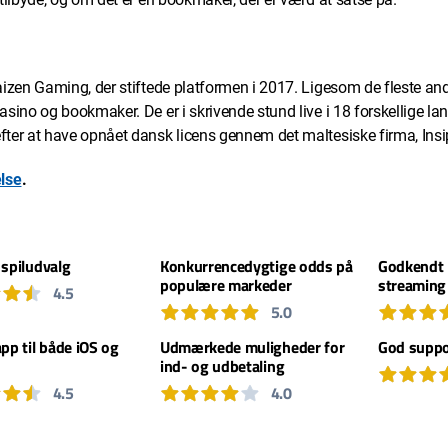
izen Gaming, der stiftede platformen i 2017. Ligesom de fleste andr
sino og bookmaker. De er i skrivende stund live i 18 forskellige lan
ter at have opnået dansk licens gennem det maltesiske firma, Insi
lse
.
spiludvalg
Konkurrencedygtige odds på
Godkendt l
populære markeder
streaming
dømmelse: 4.5 ud af 5
4.5
Bedømmelse: 5 ud af 5
Bedø
5.0
pp til både iOS og
Udmærkede muligheder for
God suppor
ind- og udbetaling
Bedø
dømmelse: 4.5 ud af 5
Bedømmelse: 4 ud af 5
4.5
4.0