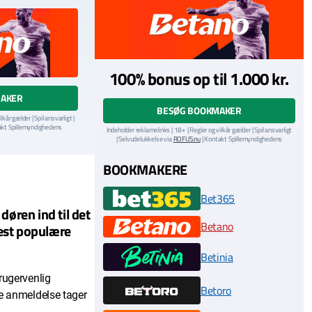
100% bonus op til 1.000 kr.
MAKER
BESØG BOOKMAKER
kår gælder | Spil ansvarligt |
akt Spillemyndighedens
Indeholder reklamelinks | 18+ | Regler og vilkår gælder | Spil ansvarligt
llet.dk
| Selvudelukkelse via
ROFUS.nu
| Kontakt Spillemyndighedens
hjælpelinje på
StopSpillet.dk
BOOKMAKERE
Bet365
øren ind til det
Betano
mest populære
Betinia
rugervenlig
Betoro
ne anmeldelse tager