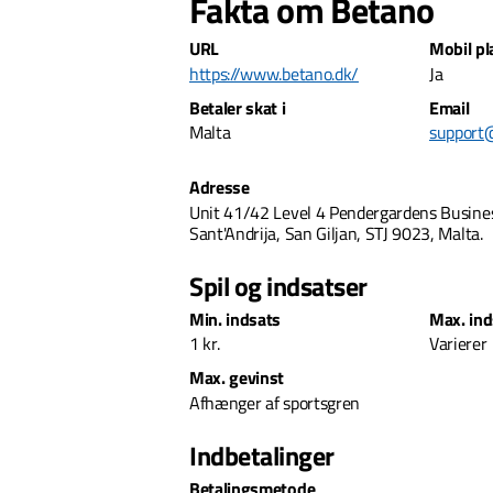
Fakta om Betano
URL
Mobil pl
https://www.betano.dk/
Ja
Betaler skat i
Email
Malta
support
Adresse
Unit 41/42 Level 4 Pendergardens Busines
Sant'Andrija, San Giljan, STJ 9023, Malta.
Spil og indsatser
Min. indsats
Max. ind
1 kr.
Varierer
Max. gevinst
Afhænger af sportsgren
Indbetalinger
Betalingsmetode