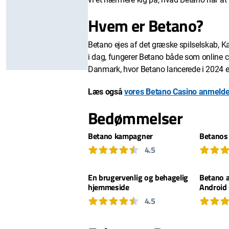
Hvem er Betano?
Betano ejes af det græske spilselskab, Ka
i dag, fungerer Betano både som online ca
Danmark, hvor Betano lancerede i 2024 ef
Læs også
vores Betano Casino anmelde
Bedømmelser
Betano kampagner
Betanos 
Bedømmelse: 4.5 ud af 5
Be
4.5
En brugervenlig og behagelig
Betano a
hjemmeside
Android
Bedømmelse: 4.5 ud af 5
Be
4.5