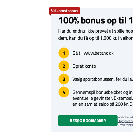
Velkomstbonus
100% bonus op til 1
Har du endnu ikke prøvet at spille ho
dem, kan du få op til 1.000 kr. i velk
Gå til www.betano.dk
Opret konto
Vælg sportsbonussen, før du lav
Gennemspil bonusbeløbet og ind
eventuelle gevinster. Eksempel:
en en samlet saldo på 200 kr. De
Indeholder rek
BESØG BOOKMAKER
StopSpillet.d
Omsætningskr
Yderligere vil