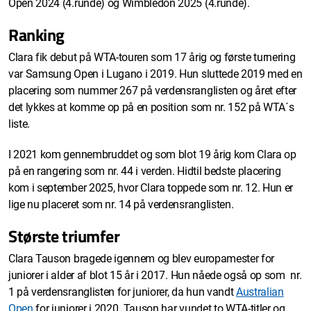
Open 2024 (4.runde) og Wimbledon 2025 (4.runde).
Ranking
Clara fik debut på WTA-touren som 17 årig og første turnering
var Samsung Open i Lugano i 2019. Hun sluttede 2019 med en
placering som nummer 267 på verdensranglisten og året efter
det lykkes at komme op på en position som nr. 152 på WTA´s
liste.
I 2021 kom gennembruddet og som blot 19 årig kom Clara op
på en rangering som nr. 44 i verden. Hidtil bedste placering
kom i september 2025, hvor Clara toppede som nr. 12. Hun er
lige nu placeret som nr. 14 på verdensranglisten.
Største triumfer
Clara Tauson bragede igennem og blev europamester for
juniorer i alder af blot 15 år i 2017. Hun nåede også op som nr.
1 på verdensranglisten for juniorer, da hun vandt
Australian
Open
for juniorer i 2020. Tauson har vundet to WTA-titler og