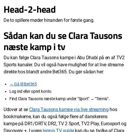
Head-2-head
De to spillere møder hinanden for første gang.
Sådan kan du se Clara Tausons
næste kamp i tv
Du kan følge Clara Tausons kampe i Abu Dhabi på en af TV2
Sports kanaler. Du vil også have mulighed for at live streame
direkte hos blandt andre Bet365. Du gør sådan her:
→ Gå til Bet365
Log ind eller opret konto.
Find Clara Tausons næste kamp under "Sport" → "Tennis".
Udover at se
Clara Tausons kampe via live streaming
hos
bookmakerne, kan du også følge flere af danskerens
kampe på DR1/DRTV, DR2, TV 2 Sport, TV2 Play, Eurosport og
Discovery +. I vores
tennis TV guide
kan du se, hvilke af Clara