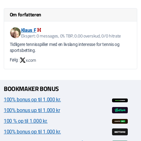
Om forfatteren
Klaus F
Ekspert: 0 messages, 0% TBP, 0.00 overskud, 0/0 hitrate
Tidligere tennisspiller med en livslang interesse for tennis og
sportsbetting.
x.com
Følg :
BOOKMAKER BONUS
100% bonus op til 1.000 kr.
100% bonus up til 1.000 kr
100 % op til 1.000 kr.
100% bonus op til 1.000 kr.