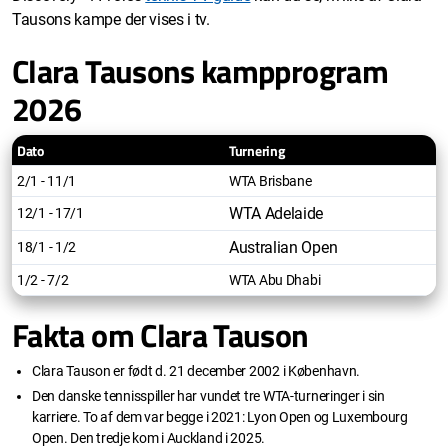
Tausons kampe der vises i tv.
Clara Tausons kampprogram
2026
Dato
Turnering
2/1 - 11/1
WTA Brisbane
WTA Adelaide
12/1 - 17/1
Australian Open
18/1 - 1/2
1/2 - 7/2
WTA Abu Dhabi
Fakta om Clara Tauson
Clara Tauson er født d. 21 december 2002 i København.
Den danske tennisspiller har vundet tre WTA-turneringer i sin
karriere. To af dem var begge i 2021: Lyon Open og Luxembourg
Open. Den tredje kom i Auckland i 2025.