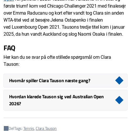
første triumf kom ved Chicago Challenger 2021 med finalesejr
over Emma Raducanu og kort efter vandt tog Clara sin anden
WTA-titel ved at besejre Jelena Ostapenko i finalen
ved Luxembourg Open 2021. Tausons tredje titel kom i januar
2025, da hun vandt Auckland og slog Naomi Osaka i finalen.
FAQ
Her kan du se svar på ofte stillede spørgsmål om Clara
Tauson:
Hvornår spiller Clara Tauson næste gang?
Hvordan klarede Tauson sig ved Australian Open
2026?
Del
Tags:
Tennis
,
Clara Tauson