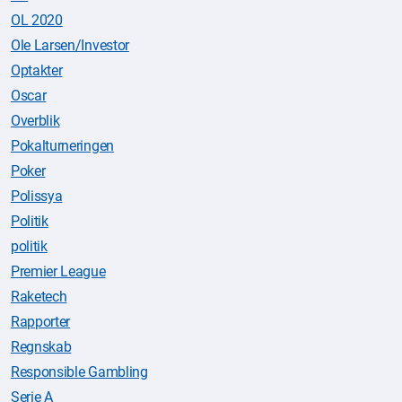
OL 2020
Ole Larsen/Investor
Optakter
Oscar
Overblik
Pokalturneringen
Poker
Polissya
Politik
politik
Premier League
Raketech
Rapporter
Regnskab
Responsible Gambling
Serie A