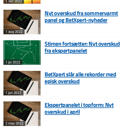
1 sep 2022
Nyt overskud fra sommervarmt
panel og BetXpert-nyheder
1 aug 2022
Stimen fortsætter: Nyt overskud
fra ekspertpanelet
1 jul 2022
BetXpert slår alle rekorder med
episk overskud
1 jun 2022
Ekspertpanelet i topform: Nyt
overskud i april
2 may 2022