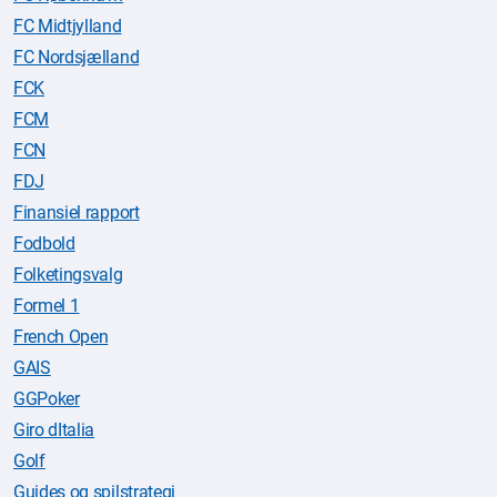
FC Midtjylland
FC Nordsjælland
FCK
FCM
FCN
FDJ
Finansiel rapport
Fodbold
Folketingsvalg
Formel 1
French Open
GAIS
GGPoker
Giro dItalia
Golf
Guides og spilstrategi