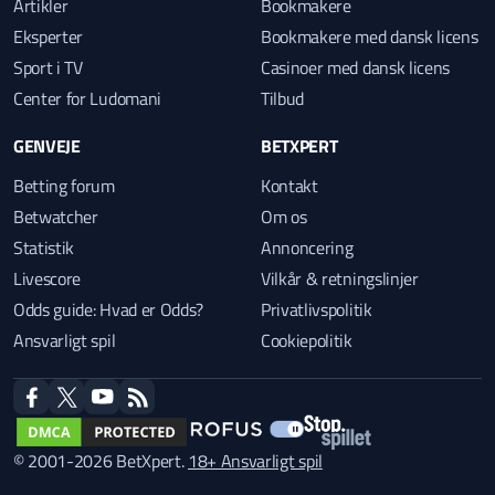
Artikler
Bookmakere
Eksperter
Bookmakere med dansk licens
Sport i TV
Casinoer med dansk licens
Center for Ludomani
Tilbud
GENVEJE
BETXPERT
Betting forum
Kontakt
Betwatcher
Om os
Statistik
Annoncering
Livescore
Vilkår & retningslinjer
Odds guide: Hvad er Odds?
Privatlivspolitik
Ansvarligt spil
Cookiepolitik
facebook
twitter
youtube
RSS
© 2001-2026 BetXpert.
18+ Ansvarligt spil