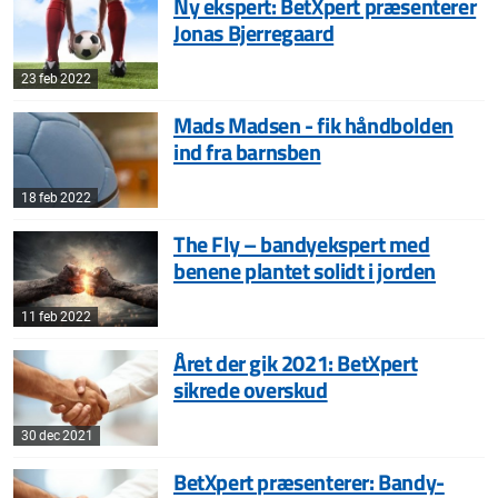
Ny ekspert: BetXpert præsenterer
Jonas Bjerregaard
23 feb 2022
Mads Madsen - fik håndbolden
ind fra barnsben
18 feb 2022
The Fly – bandyekspert med
benene plantet solidt i jorden
11 feb 2022
Året der gik 2021: BetXpert
sikrede overskud
30 dec 2021
BetXpert præsenterer: Bandy-