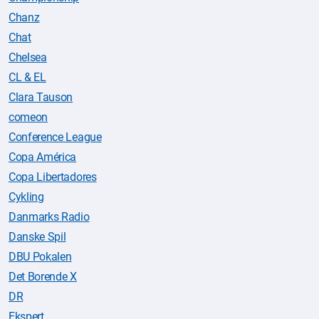
Chanz
Chat
Chelsea
CL & EL
Clara Tauson
comeon
Conference League
Copa América
Copa Libertadores
Cykling
Danmarks Radio
Danske Spil
DBU Pokalen
Det Borende X
DR
Ekspert