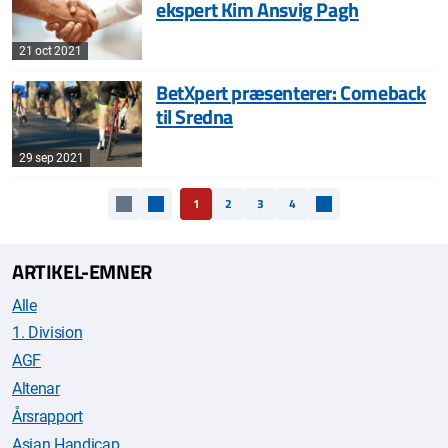
ekspert Kim Ansvig Pagh
21 oct 2021
BetXpert præsenterer: Comeback
til Sredna
29 sep 2021
1
2
3
4
ARTIKEL-EMNER
Alle
1. Division
AGF
Altenar
Årsrapport
Asian Handicap