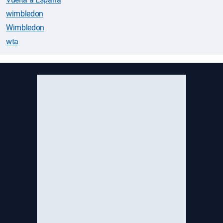
wimbledon
Wimbledon
wta