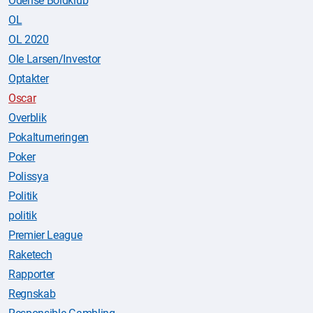
Odense Boldklub
OL
OL 2020
Ole Larsen/Investor
Optakter
Oscar
Overblik
Pokalturneringen
Poker
Polissya
Politik
politik
Premier League
Raketech
Rapporter
Regnskab