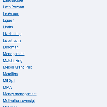
Landsholdet
Lech Poznan
LeoVegas
Ligue 1
Limits
Live betting
Livestream
Ludomani
Managerhold
Matchfixing
Melodi Grand Prix
Metalliga
Mit-Spil
MMA
Money management
Motivationsoversigt