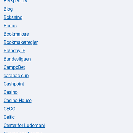
BetXpert TV
Blog
Boksning
Bonus
Bookmakere
Bookmakerregler
Brøndby IF
Bundesligaen
CampoBet
carabao cup
Cashpoint
Casino
Casino House
CEGO
Celtic
Center for Ludomani