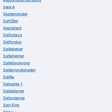
Responsible Gambling
Serie A
Skatteminister
Soft2Bet
Specialspil
Spilforbrug
Spilforslag
Spillebørser
Spillehjørnet
Spillelovgivning
Spillemyndigheden
SpilNu
Spilpakke 1
Spilreklamer
Spilsystemer
Spin King