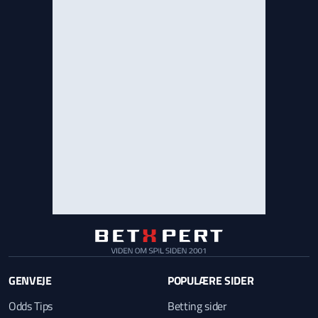
GENVEJE
POPULÆRE SIDER
Odds Tips
Betting sider