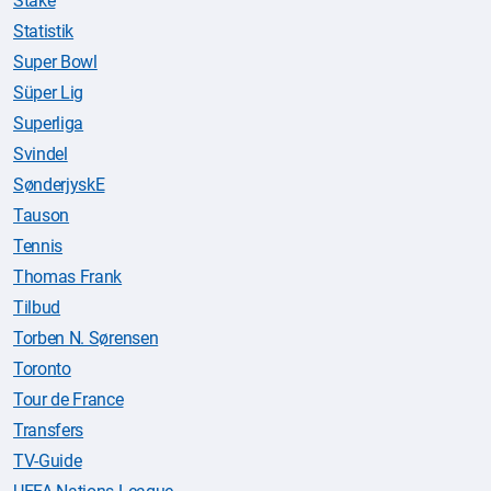
Stake
Statistik
Super Bowl
Süper Lig
Superliga
Svindel
SønderjyskE
Tauson
Tennis
Thomas Frank
Tilbud
Torben N. Sørensen
Toronto
Tour de France
Transfers
TV-Guide