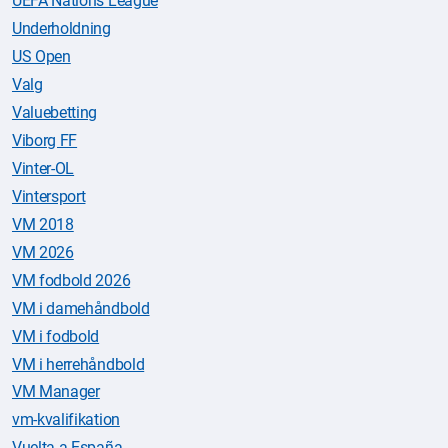
UEFA Nations League
Underholdning
US Open
Valg
Valuebetting
Viborg FF
Vinter-OL
Vintersport
VM 2018
VM 2026
VM fodbold 2026
VM i damehåndbold
VM i fodbold
VM i herrehåndbold
VM Manager
vm-kvalifikation
Vuelta a España