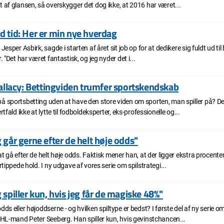
 af glansen, så overskygger det dog ikke, at 2016 har været...
ld tid: Her er min nye hverdag
Jesper Asbirk, sagde i starten af året sit job op for at dedikere sig fuldt ud ti
. "Det har været fantastisk, og jeg nyder det i...
llacy: Bettingviden trumfer sportskendskab
 sportsbetting uden at have den store viden om sporten, man spiller på? Det 
tfald ikke at lytte til fodboldeksperter, eks-professionelle og...
g går gerne efter de helt høje odds"
t gå efter de helt høje odds. Faktisk mener han, at der ligger ekstra procente
rtippede hold. I ny udgave af vores serie om spilstrategi...
g spiller kun, hvis jeg får de magiske 48%"
ds eller højoddserne - og hvilken spiltype er bedst? I første del af ny serie om 
NHL-mand Peter Seeberg. Han spiller kun, hvis gevinstchancen...