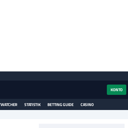
KONTO
TWATCHER
STATISTIK
BETTING GUIDE
CASINO