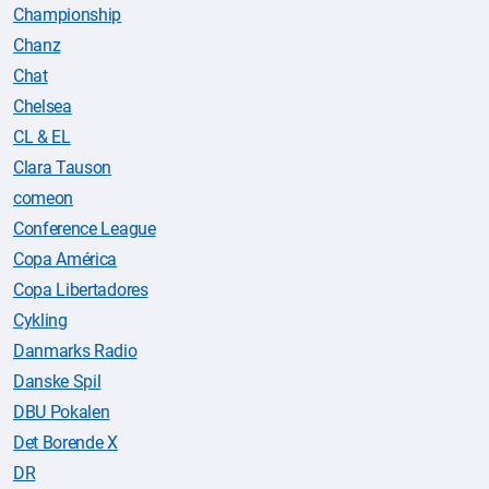
Championship
Chanz
Chat
Chelsea
CL & EL
Clara Tauson
comeon
Conference League
Copa América
Copa Libertadores
Cykling
Danmarks Radio
Danske Spil
DBU Pokalen
Det Borende X
DR