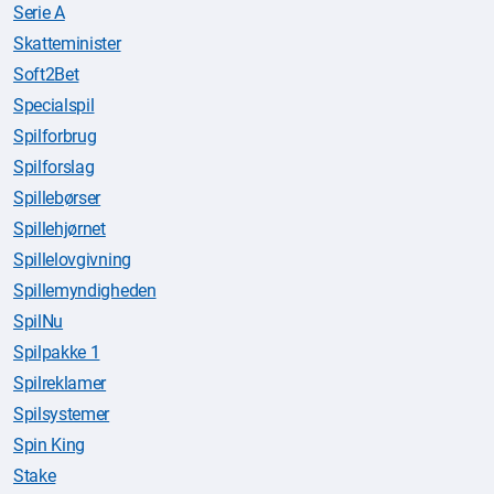
Serie A
Skatteminister
Soft2Bet
Specialspil
Spilforbrug
Spilforslag
Spillebørser
Spillehjørnet
Spillelovgivning
Spillemyndigheden
SpilNu
Spilpakke 1
Spilreklamer
Spilsystemer
Spin King
Stake