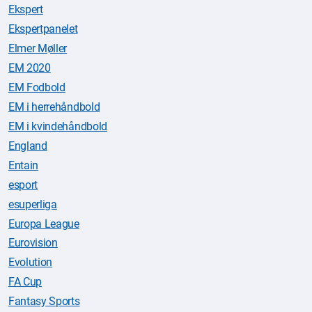
Ekspert
Ekspertpanelet
Elmer Møller
EM 2020
EM Fodbold
EM i herrehåndbold
EM i kvindehåndbold
England
Entain
esport
esuperliga
Europa League
Eurovision
Evolution
FA Cup
Fantasy Sports