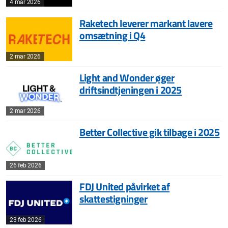
4 mar 2026
Raketech leverer markant lavere
omsætning i Q4
2 mar 2026
Light and Wonder øger
driftsindtjeningen i 2025
2 mar 2026
Better Collective gik tilbage i 2025
26 feb 2026
FDJ United påvirket af
skattestigninger
23 feb 2026