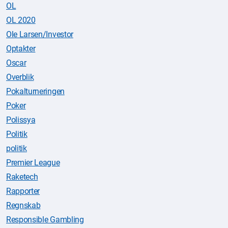
OL
OL 2020
Ole Larsen/Investor
Optakter
Oscar
Overblik
Pokalturneringen
Poker
Polissya
Politik
politik
Premier League
Raketech
Rapporter
Regnskab
Responsible Gambling