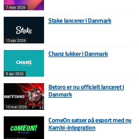
7 may 2026
Stake lancerer i Danmark
15 apr 2026
Chanz lukker i Danmark
8 apr 2026
Betoro er nu officielt lanceret i
Danmark
10 mar 2026
ComeOn satser på esport med ny
Kambi-integration