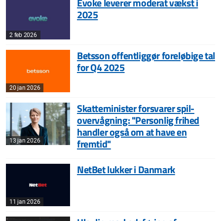
Evoke leverer moderat vækst i
2025
2 feb 2026
Betsson offentliggør foreløbige tal
for Q4 2025
20 jan 2026
Skatteminister forsvarer spil-
overvågning: "Personlig frihed
handler også om at have en
fremtid"
13 jan 2026
NetBet lukker i Danmark
11 jan 2026