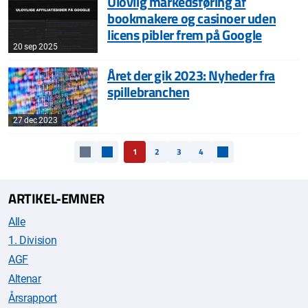
Ulovlig markedsføring af
bookmakere og casinoer uden
licens pibler frem på Google
20 sep 2025
Året der gik 2023: Nyheder fra
spillebranchen
27 dec 2023
1
2
3
4
ARTIKEL-EMNER
Alle
1. Division
AGF
Altenar
Årsrapport