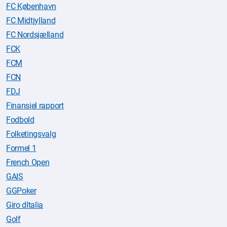
FC København
FC Midtjylland
FC Nordsjælland
FCK
FCM
FCN
FDJ
Finansiel rapport
Fodbold
Folketingsvalg
Formel 1
French Open
GAIS
GGPoker
Giro dItalia
Golf