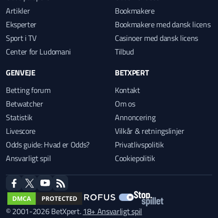
Artikler
Bookmakere
Eksperter
Bookmakere med dansk licens
Sport i TV
Casinoer med dansk licens
Center for Ludomani
Tilbud
GENVEJE
BETXPERT
Betting forum
Kontakt
Betwatcher
Om os
Statistik
Annoncering
Livescore
Vilkår & retningslinjer
Odds guide: Hvad er Odds?
Privatlivspolitik
Ansvarligt spil
Cookiepolitik
facebook
twitter
youtube
RSS
© 2001-2026 BetXpert.
18+ Ansvarligt spil