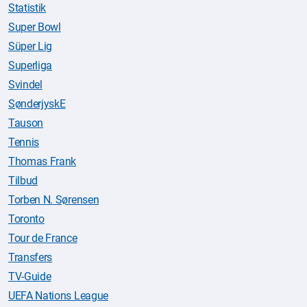
Statistik
Super Bowl
Süper Lig
Superliga
Svindel
SønderjyskE
Tauson
Tennis
Thomas Frank
Tilbud
Torben N. Sørensen
Toronto
Tour de France
Transfers
TV-Guide
UEFA Nations League