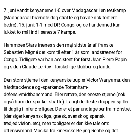
7. juni vandt kenyanerne 1-0 over Madagascar i en testkamp
(Madagascar brændte dog straffe og havde nok fortjent
bedre). 15. juni: 1-1 mod DR Congo, og de har dermed kun
lukket to mål ind i seneste 7 kampe.
Harambee Stars trænes siden maj sidste år af franske
Sebastien Migné der kom til efter 1 år som landstræner for
Congo. Tidligere var han assistent for først Jean-Pierre Papin
og siden Claude Le Roy i forskellige klubber og lande.
Den store stjerne i den kenyanske trup er Victor Wanyama, den
hårdttacklende og -sparkende Tottenham-
defensivmidtbanemand. Eller rettere, den eneste stjerne (nok
også ham der sparker straffe). Langt de fleste i truppen spiller
til daglig i inferiøre ligaer. Der er et par undtagelser fra mønstret
(der siger kenyansk liga, græsk, svensk og spansk
tredjedivision, etc), men topligaer er der ikke tale om:
offensivmand Masika fra kinesiske Beijing Renhe og def-