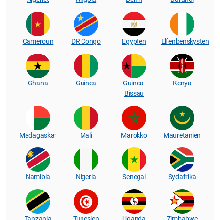
Cameroun
DR Congo
Egypten
Elfenbenskysten
Ghana
Guinea
Guinea-
Kenya
Bissau
Madagaskar
Mali
Marokko
Mauretanien
Namibia
Nigeria
Senegal
Sydafrika
Tanzania
Tunesien
Uganda
Zimbabwe