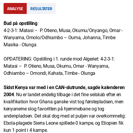
ANALYSE
RESULTATER
Bud på opstilling
4-2-3-1: Matasi – P. Otieno, Musa, Okumu/Onyango, Omar -
Wanyama, Omolo/Odhiambo – Ouma, Johanna, Timbe
Masika - Olunga
OPDATERING: Opstilling i 1. runde mod Algeriet: 4-2-3-1:
Matasi – P. Otieno, Musa, Okumu, Omar - Wanyama,
Odhiambo – Omondi, Kahata, Timbe - Olunga
Sidst Kenya var med i en CAN-slutrunde, sagde kalenderen
2004
. Nu er landet endelig tilbage i det fine selskab efter en
kvalifikation hvor Ghana ganske vist tog førstepladsen, men
kenyanerne slog favoritten på hjemmebane og tog
andenpladsen. Det skal dog med at puljen var overkommelig:
Ebola-plagede Sierra Leone spillede 0 kampe, og Etiopien fik
kun 1 point i 4 kampe.