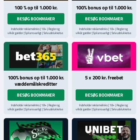
100 % op til 1.000 kr.
100% bonus op til 1.000 kr.
BESØG BOOKMAKER
BESØG BOOKMAKER
Indeholder reklamelinks | 18+ | Regler og
Indeholder reklamelinks | 18+ | Regler og
vilkår gælder | Spil ansvarligt | Selvudelukkelse
vilkår gælder | Spil ansvarligt | Selvudelukkelse
via
ROFUS.nu
| Kontakt Spillemyndighedens
via
ROFUS.nu
| Kontakt Spillemyndighedens
hjælpelinje på
StopSpillet.dk
hjælpelinje på
StopSpillet.dk
Læs vilkår og betingelser
her
Læs vilkår og betingelser
her
100% bonus op til 1.000 kr.
5 x 200 kr. freebet
væddemålskreditter
BESØG BOOKMAKER
BESØG BOOKMAKER
Indeholder reklamelinks | 18+ | Regler og
Indeholder reklamelinks | 18+ | Regler og
vilkår gælder | Spil ansvarligt | Selvudelukkelse
vilkår gælder | Spil ansvarligt | Selvudelukkelse
via
ROFUS.nu
| Kontakt Spillemyndighedens
via
ROFUS.nu
| Kontakt Spillemyndighedens
hjælpelinje på
StopSpillet.dk
hjælpelinje på
StopSpillet.dk
Læs vilkår og betingelser
her