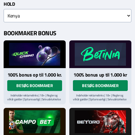
HOLD
BOOKMAKER BONUS
100% bonus op til 1.000 kr.
100% bonus up til 1.000 kr
BESØG BOOKMAKER
BESØG BOOKMAKER
Indeholder reklamelinks | 18+ | Regler og
Indeholder reklamelinks | 18+ | Regler og
vilkår gælder | Spil ansvarligt | Selvudelukkelse
vilkår gælder | Spil ansvarligt | Selvudelukkelse
via
ROFUS.nu
| Kontakt Spillemyndighedens
via
ROFUS.nu
| Kontakt Spillemyndighedens
hjælpelinje på
StopSpillet.dk
hjælpelinje på
StopSpillet.dk
Læs vilkår og betingelser
her
Læs vilkår og betingelser
her