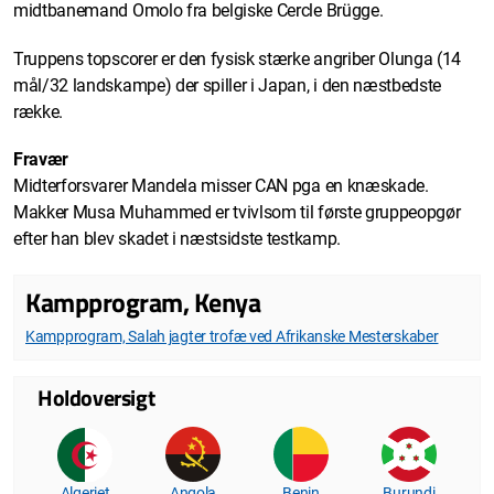
midtbanemand Omolo fra belgiske Cercle Brügge.
Truppens topscorer er den fysisk stærke angriber Olunga (14
mål/32 landskampe) der spiller i Japan, i den næstbedste
række.
Fravær
Midterforsvarer Mandela misser CAN pga en knæskade.
Makker Musa Muhammed er tvivlsom til første gruppeopgør
efter han blev skadet i næstsidste testkamp.
Kampprogram, Kenya
Kampprogram, Salah jagter trofæ ved Afrikanske Mesterskaber
Holdoversigt
Algeriet
Angola
Benin
Burundi