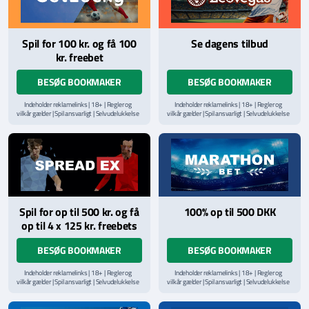
Spil for 100 kr. og få 100
Se dagens tilbud
kr. freebet
BESØG BOOKMAKER
BESØG BOOKMAKER
Indeholder reklamelinks | 18+ | Regler og
Indeholder reklamelinks | 18+ | Regler og
vilkår gælder | Spil ansvarligt | Selvudelukkelse
vilkår gælder | Spil ansvarligt | Selvudelukkelse
via
ROFUS.nu
| Kontakt Spillemyndighedens
via
ROFUS.nu
| Kontakt Spillemyndighedens
hjælpelinje på
StopSpillet.dk
hjælpelinje på
StopSpillet.dk
Læs vilkår og betingelser
her
Spil for op til 500 kr. og få
100% op til 500 DKK
op til 4 x 125 kr. freebets
BESØG BOOKMAKER
BESØG BOOKMAKER
Indeholder reklamelinks | 18+ | Regler og
Indeholder reklamelinks | 18+ | Regler og
vilkår gælder | Spil ansvarligt | Selvudelukkelse
vilkår gælder | Spil ansvarligt | Selvudelukkelse
via
ROFUS.nu
| Kontakt Spillemyndighedens
via
ROFUS.nu
| Kontakt Spillemyndighedens
hjælpelinje på
StopSpillet.dk
hjælpelinje på
StopSpillet.dk
Læs vilkår og betingelser
her