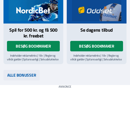
Spil for 500 kr. og få 500
Se dagens tilbud
kr. freebet
BESØG BOOKMAKER
BESØG BOOKMAKER
Indeholder reklamelinks | 18+ | Regler og
Indeholder reklamelinks | 18+ | Regler og
vilkår gælder | Spil ansvarligt | Selvudelukkelse
vilkår gælder | Spil ansvarligt | Selvudelukkelse
via
ROFUS.nu
| Kontakt Spillemyndighedens
via
ROFUS.nu
| Kontakt Spillemyndighedens
hjælpelinje på
StopSpillet.dk
hjælpelinje på
StopSpillet.dk
Læs vilkår og betingelser
her
Læs vilkår og betingelser
her
ALLE BONUSSER
ANNONCE