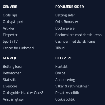
GENVEJE
POPULÆRE SIDER
Odds Tips
Betting sider
Odds på sport
Odds Bonusser
Artikler
Bookmakere
Eksperter
Bookmakere med dansk licens
Sport i TV
Casinoer med dansk licens
Center for Ludomani
Tilbud
GENVEJE
BETXPERT
Betting forum
Kontakt
Betwatcher
Om os
Statistik
Annoncering
Livescore
Vilkår & retningslinjer
Odds guide: Hvad er Odds?
Privatlivspolitik
Ansvarligt spil
Cookiepolitik