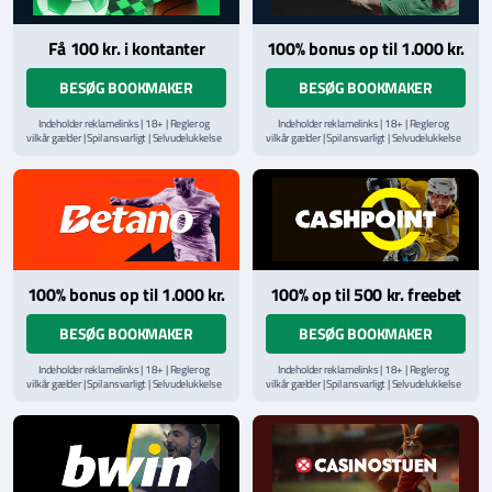
Få 100 kr. i kontanter
100% bonus op til 1.000 kr.
BESØG BOOKMAKER
BESØG BOOKMAKER
Indeholder reklamelinks | 18+ | Regler og
Indeholder reklamelinks | 18+ | Regler og
vilkår gælder | Spil ansvarligt | Selvudelukkelse
vilkår gælder | Spil ansvarligt | Selvudelukkelse
via
ROFUS.nu
| Kontakt Spillemyndighedens
via
ROFUS.nu
| Kontakt Spillemyndighedens
hjælpelinje på
StopSpillet.dk
hjælpelinje på
StopSpillet.dk
Læs vilkår og betingelser
her
Læs vilkår og betingelser
her
100% bonus op til 1.000 kr.
100% op til 500 kr. freebet
BESØG BOOKMAKER
BESØG BOOKMAKER
Indeholder reklamelinks | 18+ | Regler og
Indeholder reklamelinks | 18+ | Regler og
vilkår gælder | Spil ansvarligt | Selvudelukkelse
vilkår gælder | Spil ansvarligt | Selvudelukkelse
via
ROFUS.nu
| Kontakt Spillemyndighedens
via
ROFUS.nu
| Kontakt Spillemyndighedens
hjælpelinje på
StopSpillet.dk
hjælpelinje på
StopSpillet.dk
Læs vilkår og betingelser
her