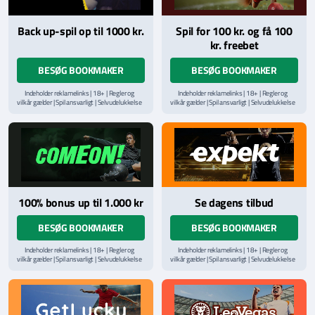
Back up-spil op til 1000 kr.
Spil for 100 kr. og få 100
kr. freebet
BESØG BOOKMAKER
BESØG BOOKMAKER
Indeholder reklamelinks | 18+ | Regler og
Indeholder reklamelinks | 18+ | Regler og
vilkår gælder | Spil ansvarligt | Selvudelukkelse
vilkår gælder | Spil ansvarligt | Selvudelukkelse
via
ROFUS.nu
| Kontakt Spillemyndighedens
via
ROFUS.nu
| Kontakt Spillemyndighedens
hjælpelinje på
StopSpillet.dk
hjælpelinje på
StopSpillet.dk
Læs vilkår og betingelser
her
100% bonus up til 1.000 kr
Se dagens tilbud
BESØG BOOKMAKER
BESØG BOOKMAKER
Indeholder reklamelinks | 18+ | Regler og
Indeholder reklamelinks | 18+ | Regler og
vilkår gælder | Spil ansvarligt | Selvudelukkelse
vilkår gælder | Spil ansvarligt | Selvudelukkelse
via
ROFUS.nu
| Kontakt Spillemyndighedens
via
ROFUS.nu
| Kontakt Spillemyndighedens
hjælpelinje på
StopSpillet.dk
hjælpelinje på
StopSpillet.dk
Læs vilkår og betingelser
her
Læs vilkår og betingelser
her