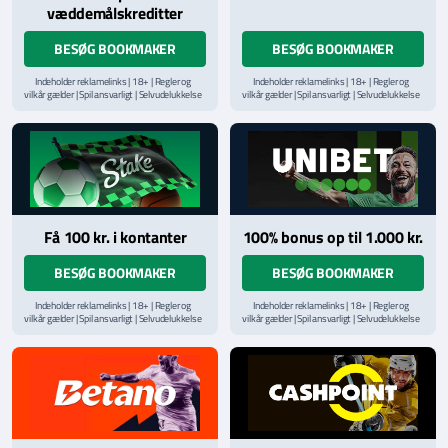
væddemålskreditter
BESØG BOOKMAKER
BESØG BOOKMAKER
Indeholder reklamelinks | 18+ | Regler og
Indeholder reklamelinks | 18+ | Regler og
vilkår gælder | Spil ansvarligt | Selvudelukkelse
vilkår gælder | Spil ansvarligt | Selvudelukkelse
via
ROFUS.nu
| Kontakt Spillemyndighedens
via
ROFUS.nu
| Kontakt Spillemyndighedens
hjælpelinje på
StopSpillet.dk
hjælpelinje på
StopSpillet.dk
Læs vilkår og betingelser
her
Få 100 kr. i kontanter
100% bonus op til 1.000 kr.
BESØG BOOKMAKER
BESØG BOOKMAKER
Indeholder reklamelinks | 18+ | Regler og
Indeholder reklamelinks | 18+ | Regler og
vilkår gælder | Spil ansvarligt | Selvudelukkelse
vilkår gælder | Spil ansvarligt | Selvudelukkelse
via
ROFUS.nu
| Kontakt Spillemyndighedens
via
ROFUS.nu
| Kontakt Spillemyndighedens
hjælpelinje på
StopSpillet.dk
hjælpelinje på
StopSpillet.dk
Læs vilkår og betingelser
her
Læs vilkår og betingelser
her