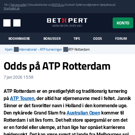
18+ |
Spil ansvarligt
| Selvudelukkelse via
ROFUS.nu
| Kontakt Spillemyndighedens hjælpelinje på
StopSpillet.dk
UK MENUEN
KONTO
MENU
SØG
BOOKMAKERE
BONUSSER
TIPS
ODDS
FORUM
Hjem
International - ATP turneringer
ATP Rotterdam
Odds på ATP Rotterdam
7 jan 2026 15:58
ATP Rotterdam er en prestigefyldt og traditionsrig turnering
på
ATP Touren
, der altid har stjernenavne med i feltet. Jannik
Sinner er det favoritter navn i Holland i den kommende uge.
Den nykårede Grand Slam fra
Australian
Open
kommer til
Rotterdam i sit livs form. Det helt store spørgsmål er om det
er en fordel eller ulempe, at han lige har opnået karrierens
højdepunkt. Det kan være svært at lande fra Melbournes sol