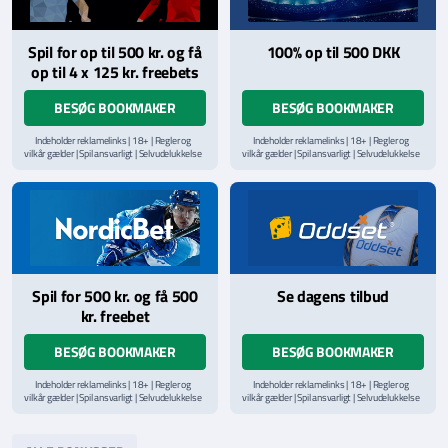
Spil for op til 500 kr. og få
100% op til 500 DKK
op til 4 x 125 kr. freebets
BESØG BOOKMAKER
BESØG BOOKMAKER
Indeholder reklamelinks | 18+ | Regler og
Indeholder reklamelinks | 18+ | Regler og
vilkår gælder | Spil ansvarligt | Selvudelukkelse
vilkår gælder | Spil ansvarligt | Selvudelukkelse
via
ROFUS.nu
| Kontakt Spillemyndighedens
via
ROFUS.nu
| Kontakt Spillemyndighedens
hjælpelinje på
StopSpillet.dk
hjælpelinje på
StopSpillet.dk
Læs vilkår og betingelser
her
Spil for 500 kr. og få 500
Se dagens tilbud
kr. freebet
BESØG BOOKMAKER
BESØG BOOKMAKER
Indeholder reklamelinks | 18+ | Regler og
Indeholder reklamelinks | 18+ | Regler og
vilkår gælder | Spil ansvarligt | Selvudelukkelse
vilkår gælder | Spil ansvarligt | Selvudelukkelse
via
ROFUS.nu
| Kontakt Spillemyndighedens
via
ROFUS.nu
| Kontakt Spillemyndighedens
hjælpelinje på
StopSpillet.dk
hjælpelinje på
StopSpillet.dk
Læs vilkår og betingelser
her
Læs vilkår og betingelser
her