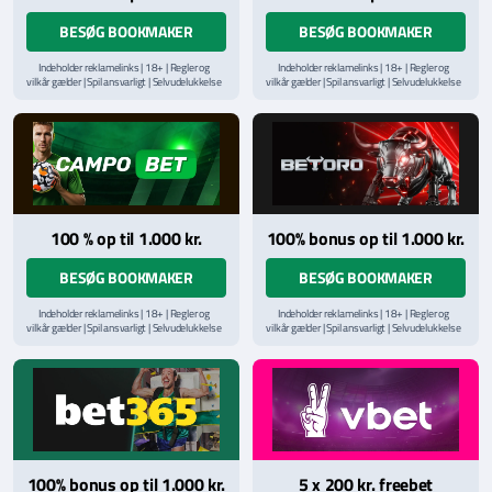
BESØG BOOKMAKER
BESØG BOOKMAKER
Indeholder reklamelinks | 18+ | Regler og
Indeholder reklamelinks | 18+ | Regler og
vilkår gælder | Spil ansvarligt | Selvudelukkelse
vilkår gælder | Spil ansvarligt | Selvudelukkelse
via
ROFUS.nu
| Kontakt Spillemyndighedens
via
ROFUS.nu
| Kontakt Spillemyndighedens
hjælpelinje på
StopSpillet.dk
hjælpelinje på
StopSpillet.dk
Læs vilkår og betingelser
her
Læs vilkår og betingelser
her
100 % op til 1.000 kr.
100% bonus op til 1.000 kr.
BESØG BOOKMAKER
BESØG BOOKMAKER
Indeholder reklamelinks | 18+ | Regler og
Indeholder reklamelinks | 18+ | Regler og
vilkår gælder | Spil ansvarligt | Selvudelukkelse
vilkår gælder | Spil ansvarligt | Selvudelukkelse
via
ROFUS.nu
| Kontakt Spillemyndighedens
via
ROFUS.nu
| Kontakt Spillemyndighedens
hjælpelinje på
StopSpillet.dk
hjælpelinje på
StopSpillet.dk
Læs vilkår og betingelser
her
Læs vilkår og betingelser
her
100% bonus op til 1.000 kr.
5 x 200 kr. freebet