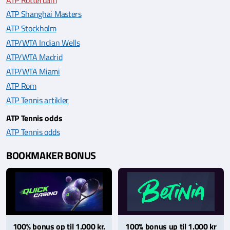
ATP Shanghai Masters
ATP Stockholm
ATP/WTA Indian Wells
ATP/WTA Madrid
ATP/WTA Miami
ATP Rom
ATP Tennis artikler
ATP Tennis odds
ATP Tennis odds
BOOKMAKER BONUS
100% bonus op til 1.000 kr.
100% bonus up til 1.000 kr