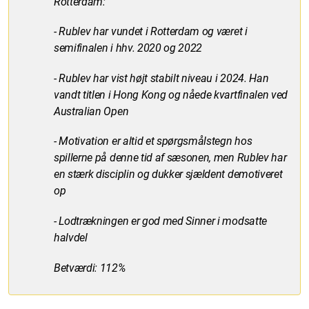
Rotterdam:
- Rublev har vundet i Rotterdam og været i
semifinalen i hhv. 2020 og 2022
- Rublev har vist højt stabilt niveau i 2024. Han
vandt titlen i Hong Kong og nåede kvartfinalen ved
Australian Open
- Motivation er altid et spørgsmålstegn hos
spillerne på denne tid af sæsonen, men Rublev har
en stærk disciplin og dukker sjældent demotiveret
op
- Lodtrækningen er god med Sinner i modsatte
halvdel
Betværdi: 112%