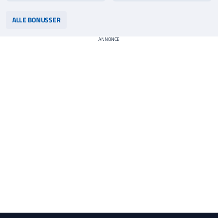
hjælpelinje på
StopSpillet.dk
hjælpelinje på
StopSpillet.dk
Læs vilkår og betingelser
her
Læs vilkår og betingelser
her
ALLE BONUSSER
ANNONCE