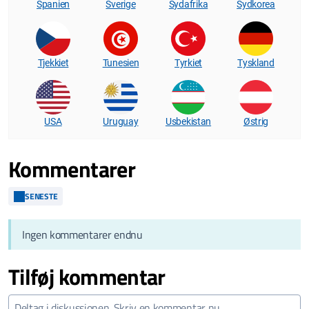
Spanien
Sverige
Sydafrika
Sydkorea
Tjekkiet
Tunesien
Tyrkiet
Tyskland
USA
Uruguay
Usbekistan
Østrig
Kommentarer
SENESTE
Ingen kommentarer endnu
Tilføj kommentar