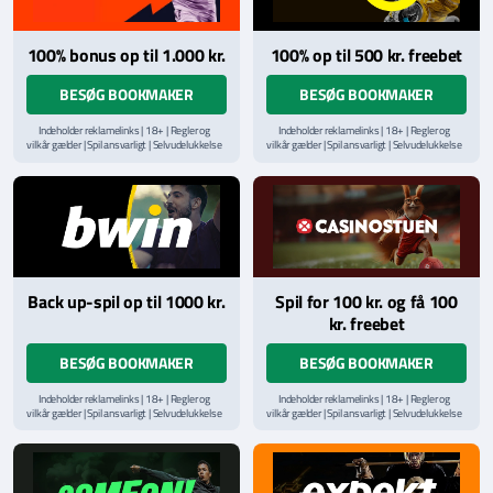
100% bonus op til 1.000 kr.
100% op til 500 kr. freebet
BESØG BOOKMAKER
BESØG BOOKMAKER
Indeholder reklamelinks | 18+ | Regler og
Indeholder reklamelinks | 18+ | Regler og
vilkår gælder | Spil ansvarligt | Selvudelukkelse
vilkår gælder | Spil ansvarligt | Selvudelukkelse
via
ROFUS.nu
| Kontakt Spillemyndighedens
via
ROFUS.nu
| Kontakt Spillemyndighedens
hjælpelinje på
StopSpillet.dk
hjælpelinje på
StopSpillet.dk
Læs vilkår og betingelser
her
Back up-spil op til 1000 kr.
Spil for 100 kr. og få 100
kr. freebet
BESØG BOOKMAKER
BESØG BOOKMAKER
Indeholder reklamelinks | 18+ | Regler og
Indeholder reklamelinks | 18+ | Regler og
vilkår gælder | Spil ansvarligt | Selvudelukkelse
vilkår gælder | Spil ansvarligt | Selvudelukkelse
via
ROFUS.nu
| Kontakt Spillemyndighedens
via
ROFUS.nu
| Kontakt Spillemyndighedens
hjælpelinje på
StopSpillet.dk
hjælpelinje på
StopSpillet.dk
Læs vilkår og betingelser
her