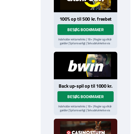
100% op til 500 kr. freebet
BESØG BOOKMAKER
Indeholder reklamelinks | 18+ | Regler og vilkår
gælder | Spil ansvarligt | Selvudelukkelse via
ROFUS.nu
| Kontakt Spillemyndighedens
hjælpelinje på
StopSpillet.dk
Læs vilkår og betingelser
her
Back up-spil op til 1000 kr.
BESØG BOOKMAKER
Indeholder reklamelinks | 18+ | Regler og vilkår
gælder | Spil ansvarligt | Selvudelukkelse via
ROFUS.nu
| Kontakt Spillemyndighedens
hjælpelinje på
StopSpillet.dk
Læs vilkår og betingelser
her