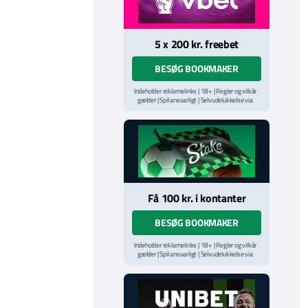
5 x 200 kr. freebet
BESØG BOOKMAKER
Indeholder reklamelinks | 18+ | Regler og vilkår
gælder | Spil ansvarligt | Selvudelukkelse via
ROFUS.nu
| Kontakt Spillemyndighedens
hjælpelinje på
StopSpillet.dk
Læs vilkår og betingelser
her
Få 100 kr. i kontanter
BESØG BOOKMAKER
Indeholder reklamelinks | 18+ | Regler og vilkår
gælder | Spil ansvarligt | Selvudelukkelse via
ROFUS.nu
| Kontakt Spillemyndighedens
hjælpelinje på
StopSpillet.dk
Læs vilkår og betingelser
her