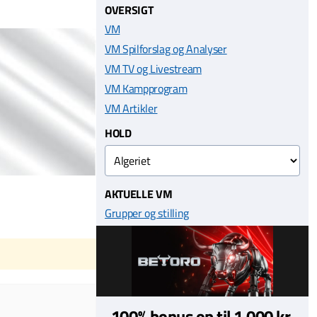
OVERSIGT
VM
VM Spilforslag og Analyser
VM TV og Livestream
VM Kampprogram
VM Artikler
HOLD
AKTUELLE VM
Grupper og stilling
100% bonus op til 1.000 kr.