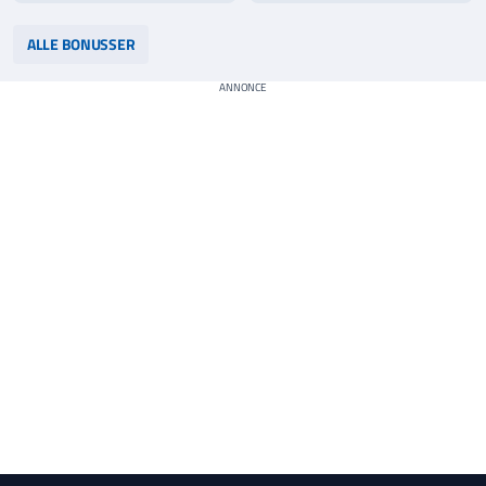
hjælpelinje på
StopSpillet.dk
hjælpelinje på
StopSpillet.dk
Læs vilkår og betingelser
her
Læs vilkår og betingelser
her
ALLE BONUSSER
ANNONCE