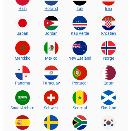
Haiti
Holland
Irak
Iran
Japan
Jordan
Kap Verde
Kroatien
Marokko
Mexico
New Zealand
Norge
Panama
Paraguay
Portugal
Qatar
Saudi Arabien
Schweiz
Senegal
Skotland