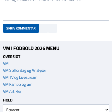
SKRIV KOMMENTAR
VM I FODBOLD 2026 MENU
OVERSIGT
VM
VM Spilforslag og Analyser
VM TV og Livestream
VM Kampprogram
VM Artikler
HOLD