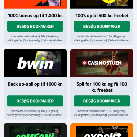
100% bonus op til 1.000 kr.
100% op til 500 kr. freebet
BESØG BOOKMAKER
BESØG BOOKMAKER
Indeholder reklamelinks | 18+ | Regler og
Indeholder reklamelinks | 18+ | Regler og
vilkår gælder | Spil ansvarligt | Selvudelukkelse
vilkår gælder | Spil ansvarligt | Selvudelukkelse
via
ROFUS.nu
| Kontakt Spillemyndighedens
via
ROFUS.nu
| Kontakt Spillemyndighedens
hjælpelinje på
StopSpillet.dk
hjælpelinje på
StopSpillet.dk
Læs vilkår og betingelser
her
Back up-spil op til 1000 kr.
Spil for 100 kr. og få 100
kr. freebet
BESØG BOOKMAKER
BESØG BOOKMAKER
Indeholder reklamelinks | 18+ | Regler og
Indeholder reklamelinks | 18+ | Regler og
vilkår gælder | Spil ansvarligt | Selvudelukkelse
vilkår gælder | Spil ansvarligt | Selvudelukkelse
via
ROFUS.nu
| Kontakt Spillemyndighedens
via
ROFUS.nu
| Kontakt Spillemyndighedens
hjælpelinje på
StopSpillet.dk
hjælpelinje på
StopSpillet.dk
Læs vilkår og betingelser
her