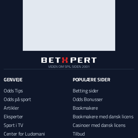
GENVEJE
POPULÆRE SIDER
Odds Tips
Betting sider
Odds på sport
Odds Bonusser
Artikler
Bookmakere
Eksperter
Bookmakere med dansk licens
Sport i TV
Casinoer med dansk licens
Center for Ludomani
Tilbud