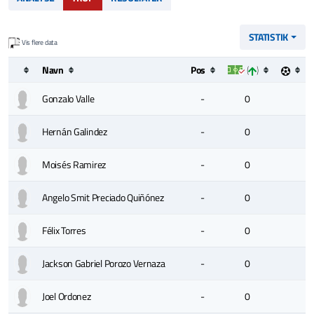
STATISTIK
Vis flere data
Navn
Pos
(
)
Gonzalo Valle
-
0
Hernán Galindez
-
0
Moisés Ramirez
-
0
Angelo Smit Preciado Quiñónez
-
0
Félix Torres
-
0
Jackson Gabriel Porozo Vernaza
-
0
Joel Ordonez
-
0