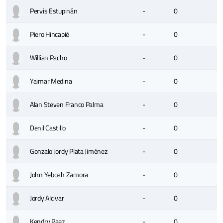
Pervis Estupinán
-
0
Piero Hincapié
-
0
Willian Pacho
-
0
Yaimar Medina
-
0
Alan Steven Franco Palma
-
0
Denil Castillo
-
0
Gonzalo Jordy Plata Jiménez
-
0
John Yeboah Zamora
-
0
Jordy Alcivar
-
0
Kendry Paez
-
0