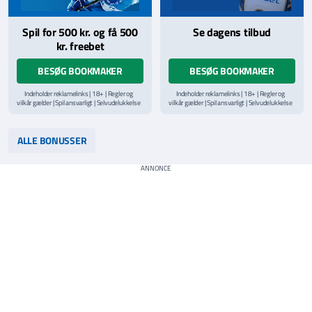
Spil for 500 kr. og få 500
Se dagens tilbud
kr. freebet
BESØG BOOKMAKER
BESØG BOOKMAKER
Indeholder reklamelinks | 18+ | Regler og
Indeholder reklamelinks | 18+ | Regler og
vilkår gælder | Spil ansvarligt | Selvudelukkelse
vilkår gælder | Spil ansvarligt | Selvudelukkelse
via
ROFUS.nu
| Kontakt Spillemyndighedens
via
ROFUS.nu
| Kontakt Spillemyndighedens
hjælpelinje på
StopSpillet.dk
hjælpelinje på
StopSpillet.dk
Læs vilkår og betingelser
her
Læs vilkår og betingelser
her
ALLE BONUSSER
ANNONCE