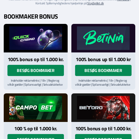
Kontakt Spillemyndighedens hjælpelinje på
StopSpillet.dk
BOOKMAKER BONUS
100% bonus op til 1.000 kr.
100% bonus up til 1.000 kr
BESØG BOOKMAKER
BESØG BOOKMAKER
Indeholder reklamelinks | 18+ | Regler og
Indeholder reklamelinks | 18+ | Regler og
vilkår gælder | Spil ansvarligt | Selvudelukkelse
vilkår gælder | Spil ansvarligt | Selvudelukkelse
via
ROFUS.nu
| Kontakt Spillemyndighedens
via
ROFUS.nu
| Kontakt Spillemyndighedens
hjælpelinje på
StopSpillet.dk
hjælpelinje på
StopSpillet.dk
Læs vilkår og betingelser
her
Læs vilkår og betingelser
her
100 % op til 1.000 kr.
100% bonus op til 1.000 kr.