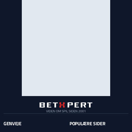
GENVEJE
POPULÆRE SIDER