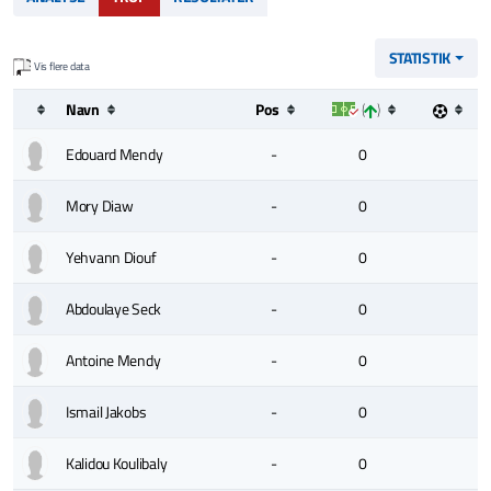
STATISTIK
Vis flere data
Navn
Pos
(
)
Edouard Mendy
-
0
Mory Diaw
-
0
Yehvann Diouf
-
0
Abdoulaye Seck
-
0
Antoine Mendy
-
0
Ismail Jakobs
-
0
Kalidou Koulibaly
-
0