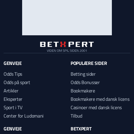
GENVEJE
POPULÆRE SIDER
Odds Tips
Betting sider
Odds på sport
Odds Bonusser
Artikler
Bookmakere
Eksperter
Bookmakere med dansk licens
Sport i TV
Casinoer med dansk licens
Center for Ludomani
Tilbud
GENVEJE
BETXPERT