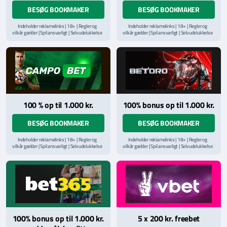
BESØG BOOKMAKER
BESØG BOOKMAKER
Indeholder reklamelinks | 18+ | Regler og
Indeholder reklamelinks | 18+ | Regler og
vilkår gælder | Spil ansvarligt | Selvudelukkelse
vilkår gælder | Spil ansvarligt | Selvudelukkelse
via
ROFUS.nu
| Kontakt Spillemyndighedens
via
ROFUS.nu
| Kontakt Spillemyndighedens
hjælpelinje på
StopSpillet.dk
hjælpelinje på
StopSpillet.dk
Læs vilkår og betingelser
her
Læs vilkår og betingelser
her
100 % op til 1.000 kr.
100% bonus op til 1.000 kr.
BESØG BOOKMAKER
BESØG BOOKMAKER
Indeholder reklamelinks | 18+ | Regler og
Indeholder reklamelinks | 18+ | Regler og
vilkår gælder | Spil ansvarligt | Selvudelukkelse
vilkår gælder | Spil ansvarligt | Selvudelukkelse
via
ROFUS.nu
| Kontakt Spillemyndighedens
via
ROFUS.nu
| Kontakt Spillemyndighedens
hjælpelinje på
StopSpillet.dk
hjælpelinje på
StopSpillet.dk
Læs vilkår og betingelser
her
Læs vilkår og betingelser
her
100% bonus op til 1.000 kr.
5 x 200 kr. freebet