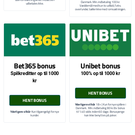
Danmark. Min. indbetaling 100 kr.
udbetales ikke.
Væddemål med kun to udfald, f.eks.
over/under, tæller ikke med i omsætningen.
Bet365 bonus
Unibet bonus
Spilkreditter op til 1000
100% op til 1000 kr
kr
HENT BONUS
HENT BONUS
Yderligere vilkår
18+ | Kun for nye spillere i
Danmark. Min. indbetaling 80 kr. 8x bonus
Yderligere vilkår
Kun tilgængeligt for nye
til 1.40 odds inden 60 dage. Bonuspenge
kunder.
kan ikke benyttes på poker.