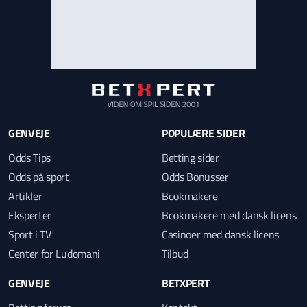
GENVEJE
POPULÆRE SIDER
Odds Tips
Betting sider
Odds på sport
Odds Bonusser
Artikler
Bookmakere
Eksperter
Bookmakere med dansk licens
Sport i TV
Casinoer med dansk licens
Center for Ludomani
Tilbud
GENVEJE
BETXPERT