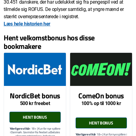
30.451 danskere, der har udelukket sig fra pengespil ved at
tilmelde sig ROFUS. De oplyser samtidig, at yngre mænd er
stærkt overrepræsenterede i registret.
Læs hele historien her
Hent velkomstbonus hos disse
bookmakere
NordicBet bonus
ComeOn bonus
500 kr freebet
100% op til 1000 kr
HENT BONUS
HENT BONUS
Yderligere vilkår
: 18+ | Kun for nye spillere
i Danmark. Gevinster fra freebet udbetales
Yderligere vilkår
18+ | Kun for nye spillere i
uden omsætningskrav. Indsatsen