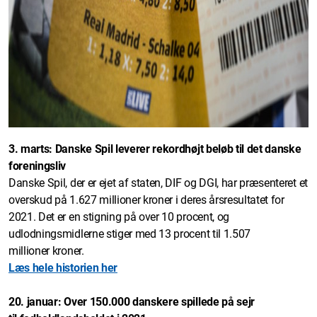
3. marts: Danske Spil leverer rekordhøjt beløb til det danske
foreningsliv
Danske Spil, der er ejet af staten, DIF og DGI, har præsenteret et
overskud på 1.627 millioner kroner i deres årsresultatet for
2021. Det er en stigning på over 10 procent, og
udlodningsmidlerne stiger med 13 procent til 1.507
millioner kroner.
Læs hele historien her
20. januar: Over 150.000 danskere spillede på sejr