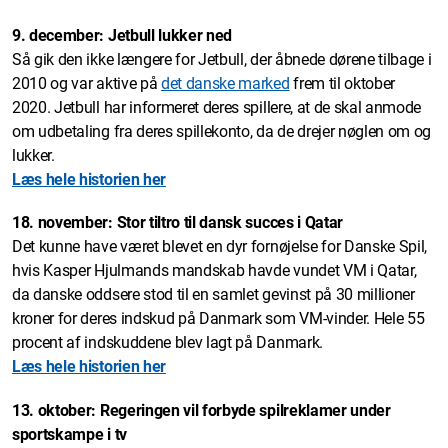
9. december: Jetbull lukker ned
Så gik den ikke længere for Jetbull, der åbnede dørene tilbage i
2010 og var aktive på
det danske marked
frem til oktober
2020. Jetbull har informeret deres spillere, at de skal anmode
om udbetaling fra deres spillekonto, da de drejer nøglen om og
lukker.
Læs hele historien her
18. november: Stor tiltro til dansk succes i Qatar
Det kunne have været blevet en dyr fornøjelse for Danske Spil,
hvis Kasper Hjulmands mandskab havde vundet VM i Qatar,
da danske oddsere stod til en samlet gevinst på 30 millioner
kroner for deres indskud på Danmark som VM-vinder. Hele 55
procent af indskuddene blev lagt på Danmark.
Læs hele historien her
13. oktober: Regeringen vil forbyde spilreklamer
under
sportskampe i tv