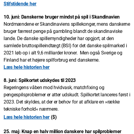
Stifstidende her
10. juni:
Danskerne bruger mindst på spil i Skandinavien
Nordmændene er Skandinaviens spillekonger, mens danskerne
bruger færrest penge på gambling blandt de skandinaviske
lande. De danske spillemyndigheder har opgjort, at den
samlede bruttospilleindtægt (BSI) for det danske spilmarked i
2021 løb op i alt 9,6 milliarder kroner. Men også Sverige og
Finland har et højere spilforbrug end danskerne.
Læs hele historien her
8. juni: Spilkortet udskydes til 2023
Regeringens våben mod hvidvask, matchfixing og
pengespilsproblemer er atter udskudt. Spilkortet lanceres først i
2023. Det skyldes, at der er behov for at afklare en »række
tekniske forhold« nærmere.
Læs hele historien her
($)
25. maj: Knap en halv million danskere har spilproblemer