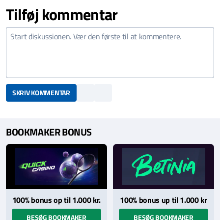
Tilføj kommentar
SKRIV KOMMENTAR
BOOKMAKER BONUS
100% bonus op til 1.000 kr.
100% bonus up til 1.000 kr
BESØG BOOKMAKER
BESØG BOOKMAKER