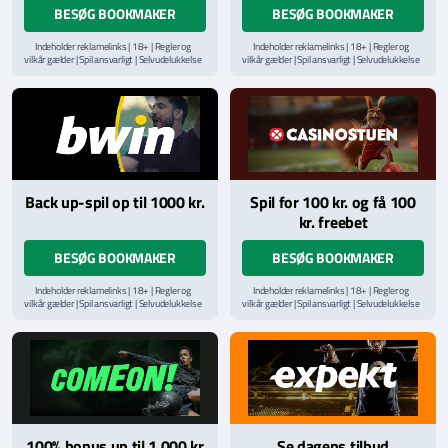
BESØG BOOKMAKER
BESØG BOOKMAKER
Indeholder reklamelinks | 18+ | Regler og
Indeholder reklamelinks | 18+ | Regler og
vilkår gælder | Spil ansvarligt | Selvudelukkelse
vilkår gælder | Spil ansvarligt | Selvudelukkelse
via
ROFUS.nu
| Kontakt Spillemyndighedens
via
ROFUS.nu
| Kontakt Spillemyndighedens
hjælpelinje på
StopSpillet.dk
hjælpelinje på
StopSpillet.dk
Læs vilkår og betingelser
her
Back up-spil op til 1000 kr.
Spil for 100 kr. og få 100
kr. freebet
BESØG BOOKMAKER
BESØG BOOKMAKER
Indeholder reklamelinks | 18+ | Regler og
Indeholder reklamelinks | 18+ | Regler og
vilkår gælder | Spil ansvarligt | Selvudelukkelse
vilkår gælder | Spil ansvarligt | Selvudelukkelse
via
ROFUS.nu
| Kontakt Spillemyndighedens
via
ROFUS.nu
| Kontakt Spillemyndighedens
hjælpelinje på
StopSpillet.dk
hjælpelinje på
StopSpillet.dk
Læs vilkår og betingelser
her
100% bonus up til 1.000 kr
Se dagens tilbud