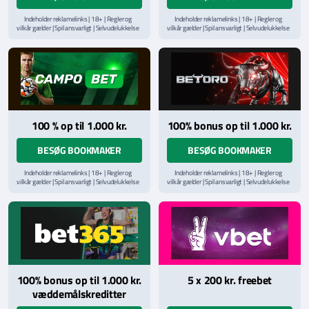
Indeholder reklamelinks | 18+ | Regler og
Indeholder reklamelinks | 18+ | Regler og
vilkår gælder | Spil ansvarligt | Selvudelukkelse
vilkår gælder | Spil ansvarligt | Selvudelukkelse
via
ROFUS.nu
| Kontakt Spillemyndighedens
via
ROFUS.nu
| Kontakt Spillemyndighedens
hjælpelinje på
StopSpillet.dk
hjælpelinje på
StopSpillet.dk
Læs vilkår og betingelser
her
Læs vilkår og betingelser
her
100 % op til 1.000 kr.
100% bonus op til 1.000 kr.
BESØG BOOKMAKER
BESØG BOOKMAKER
Indeholder reklamelinks | 18+ | Regler og
Indeholder reklamelinks | 18+ | Regler og
vilkår gælder | Spil ansvarligt | Selvudelukkelse
vilkår gælder | Spil ansvarligt | Selvudelukkelse
via
ROFUS.nu
| Kontakt Spillemyndighedens
via
ROFUS.nu
| Kontakt Spillemyndighedens
hjælpelinje på
StopSpillet.dk
hjælpelinje på
StopSpillet.dk
Læs vilkår og betingelser
her
Læs vilkår og betingelser
her
100% bonus op til 1.000 kr.
5 x 200 kr. freebet
væddemålskreditter