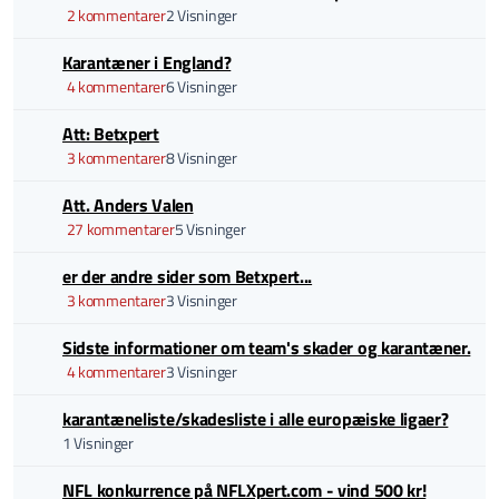
2 kommentarer
2 Visninger
Karantæner i England?
4 kommentarer
6 Visninger
Att: Betxpert
3 kommentarer
8 Visninger
Att. Anders Valen
27 kommentarer
5 Visninger
er der andre sider som Betxpert...
3 kommentarer
3 Visninger
Sidste informationer om team's skader og karantæner.
4 kommentarer
3 Visninger
karantæneliste/skadesliste i alle europæiske ligaer?
1 Visninger
NFL konkurrence på NFLXpert.com - vind 500 kr!