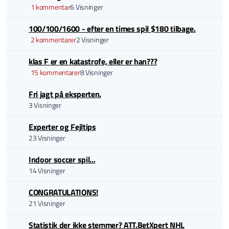
1 kommentar
6 Visninger
100/100/1600 - efter en times spil $180 tilbage.
2 kommentarer
2 Visninger
klas F er en katastrofe, eller er han???
15 kommentarer
8 Visninger
Fri jagt på eksperten.
3 Visninger
Experter og Fejltips
23 Visninger
Indoor soccer spil...
14 Visninger
CONGRATULATIONS!
21 Visninger
Statistik der ikke stemmer? ATT.BetXpert NHL