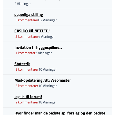
2 Visninger
superliga stilling
3 kommentarer
82 Visninger
CASINO PÅ NETTET !
8 kommentarer
4 Visninger
Invitation til hyggespillere...
1 kommentar
2 Visninger
Statestik
2 kommentarer
10 Visninger
Mail-opdatering Att: Webmaster
3 kommentarer
10 Visninger
log-in til forum?
2 kommentarer
18 Visninger
Hvor finder man de bedste spilforslag og den bedste