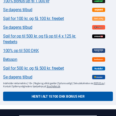
100% bonus up til 1.000 kr
Se dagens tilbud
Spil for 100 kr. og få 100 kr. freebet
Se dagens tilbud
Spil for op til 500 kr. og få op til 4 x 125 kr.
freebets
100% op til 500 DKK
Betsson
Spil for 500 kr. og få 500 kr. freebet
Se dagens tilbud
Indeholder reklamelinks | 18+ | Regler og vilkår gælder | Spil ansvarligt | Selvudelukkelse via
ROFUS.nu
|
Kontakt Spillemyndighedens hjælpelinje på
StopSpillet.dk
HENT I ALT 15700 DKK BONUS HER