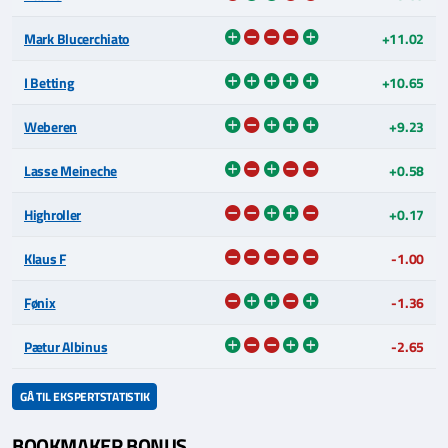
Mark Blucerchiato
+11.02
I Betting
+10.65
Weberen
+9.23
Lasse Meineche
+0.58
Highroller
+0.17
Klaus F
-1.00
Fønix
-1.36
Pætur Albinus
-2.65
GÅ TIL EKSPERTSTATISTIK
BOOKMAKER BONUS