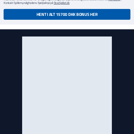
Kontakt Spillemyndighedens hjælpelinje på
StopSpillet.dk
HENT I ALT 15700 DKK BONUS HER