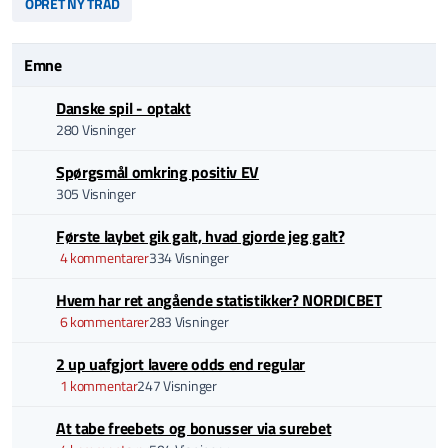
OPRET NY TRÅD
Emne
Danske spil - optakt
280 Visninger
Spørgsmål omkring positiv EV
305 Visninger
Første laybet gik galt, hvad gjorde jeg galt?
4 kommentarer
334 Visninger
Hvem har ret angående statistikker? NORDICBET
6 kommentarer
283 Visninger
2 up uafgjort lavere odds end regular
1 kommentar
247 Visninger
At tabe freebets og bonusser via surebet