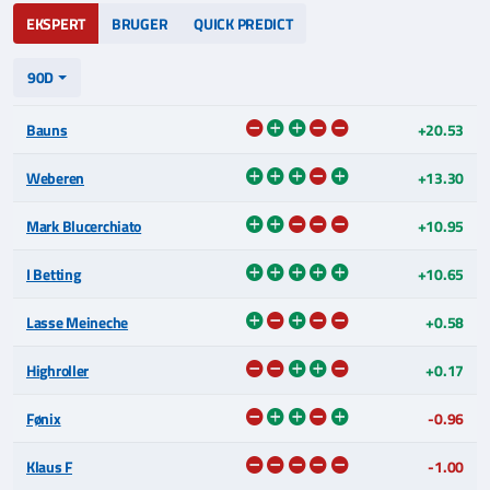
EKSPERT
BRUGER
QUICK PREDICT
90D
Bauns
+20.53
Weberen
+13.30
Mark Blucerchiato
+10.95
I Betting
+10.65
Lasse Meineche
+0.58
Highroller
+0.17
Fønix
-0.96
Klaus F
-1.00