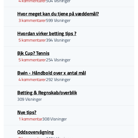
4 kommentarer
504 Visninger
Hvor meget kan du tjene på væddemål?
3 kommentarer
599 Visninger
Hvordan virker betting tips ?
5 kommentarer
394 Visninger
Bjk Cup? Tennis
5 kommentarer
254 Visninger
Bwin - Håndbold over x antal mål
4 kommentarer
292 Visninger
Betting & Regnskab/overblik
309 Visninger
Nye tips?
1 kommentar
308 Visninger
Oddsovervågning