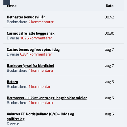
Emne
Dato
Betnaster bonudsvillår
00:42
Bookmakere
2 kommentarer
Casino caffe latte hygge snak
00:30
Diverse
1626 kommentarer
Casino bonus og free spins i dag
aug 7
Diverse
6381 kommentarer
Bankoverførsel fra Nordicbet
aug 7
Bookmakere
4 kommentarer
Betoro
aug 5
Bookmakere
1 kommentar
Betmaster - lukket konto og tilbageholdte midler
aug 5
Bookmakere
2 kommentarer
Valur vs FC Nordsjælland (6/8) - Odds og
aug 5
spilforslag
Diverse