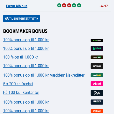
Pætur Albinus
-4.17
GÅ TIL EKSPERTSTATISTIK
BOOKMAKER BONUS
100% bonus op til 1.000 kr.
100% bonus up til 1.000 kr
100 % op til 1.000 kr.
100% bonus op til 1.000 kr.
100% bonus op til 1.000 kr. væddemålskreditter
5 x 200 kr. freebet
Få 100 kr. i kontanter
100% bonus op til 1.000 kr.
100% bonus op til 1.000 kr.