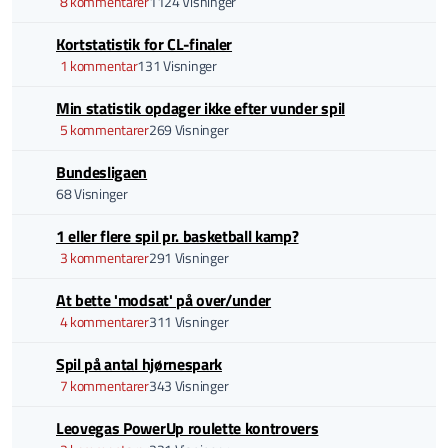
8 kommentarer
1124 Visninger
Kortstatistik for CL-finaler
1 kommentar
131 Visninger
Min statistik opdager ikke efter vunder spil
5 kommentarer
269 Visninger
Bundesligaen
68 Visninger
1 eller flere spil pr. basketball kamp?
3 kommentarer
291 Visninger
At bette 'modsat' på over/under
4 kommentarer
311 Visninger
Spil på antal hjørnespark
7 kommentarer
343 Visninger
Leovegas PowerUp roulette kontrovers