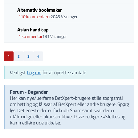
Alternativ bookmaker
110 kommentarer
2045 Visninger
Asian handicap
1 kommentar
131 Visninger
1
2
3
4
Venligst
Log ind
for at oprette samtale
Forum - Begynder
Her kan nye/uerfarne BetXpert-brugere stille spørgsmål
om betting og få svar af BetXpert eller andre brugere. Spørg
løs. Det eneste der er forbudt: Spam samt svar der er
utålmodige eller ukonstruktive. Disse redigeres/slettes og
kan medføre udelukkelse.