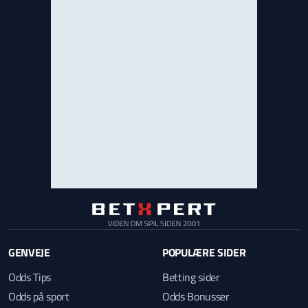
GENVEJE
POPULÆRE SIDER
Odds Tips
Betting sider
Odds på sport
Odds Bonusser