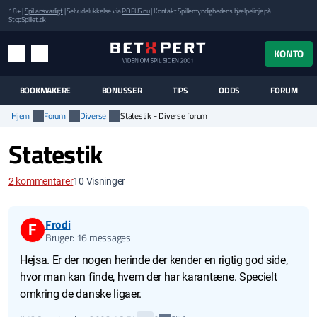
18+ |
Spil ansvarligt
| Selvudelukkelse via
ROFUS.nu
| Kontakt Spillemyndighedens hjælpelinje på
StopSpillet.dk
UK MENUEN
KONTO
MENU
SØG
BOOKMAKERE
BONUSSER
TIPS
ODDS
FORUM
Hjem
Forum
Diverse
Statestik - Diverse forum
Statestik
2
kommentarer
10
Visninger
Frodi
F
Bruger: 16 messages
Hejsa. Er der nogen herinde der kender en rigtig god side,
hvor man kan finde, hvem der har karantæne. Specielt
omkring de danske ligaer.