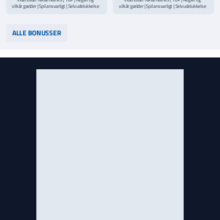
vilkår gælder | Spil ansvarligt | Selvudelukkelse
vilkår gælder | Spil ansvarligt | Selvudelukkelse
via
ROFUS.nu
| Kontakt Spillemyndighedens
via
ROFUS.nu
| Kontakt Spillemyndighedens
hjælpelinje på
StopSpillet.dk
hjælpelinje på
StopSpillet.dk
Læs vilkår og betingelser
her
Læs vilkår og betingelser
her
ALLE BONUSSER