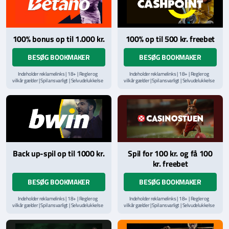
100% bonus op til 1.000 kr.
100% op til 500 kr. freebet
BESØG BOOKMAKER
BESØG BOOKMAKER
Indeholder reklamelinks | 18+ | Regler og
Indeholder reklamelinks | 18+ | Regler og
vilkår gælder | Spil ansvarligt | Selvudelukkelse
vilkår gælder | Spil ansvarligt | Selvudelukkelse
via
ROFUS.nu
| Kontakt Spillemyndighedens
via
ROFUS.nu
| Kontakt Spillemyndighedens
hjælpelinje på
StopSpillet.dk
hjælpelinje på
StopSpillet.dk
Læs vilkår og betingelser
her
Back up-spil op til 1000 kr.
Spil for 100 kr. og få 100
kr. freebet
BESØG BOOKMAKER
BESØG BOOKMAKER
Indeholder reklamelinks | 18+ | Regler og
Indeholder reklamelinks | 18+ | Regler og
vilkår gælder | Spil ansvarligt | Selvudelukkelse
vilkår gælder | Spil ansvarligt | Selvudelukkelse
via
ROFUS.nu
| Kontakt Spillemyndighedens
via
ROFUS.nu
| Kontakt Spillemyndighedens
hjælpelinje på
StopSpillet.dk
hjælpelinje på
StopSpillet.dk
Læs vilkår og betingelser
her