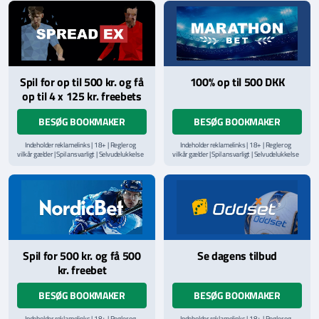
Læs vilkår og betingelser
her
Spil for op til 500 kr. og få
100% op til 500 DKK
op til 4 x 125 kr. freebets
BESØG BOOKMAKER
BESØG BOOKMAKER
Indeholder reklamelinks | 18+ | Regler og
Indeholder reklamelinks | 18+ | Regler og
vilkår gælder | Spil ansvarligt | Selvudelukkelse
vilkår gælder | Spil ansvarligt | Selvudelukkelse
via
ROFUS.nu
| Kontakt Spillemyndighedens
via
ROFUS.nu
| Kontakt Spillemyndighedens
hjælpelinje på
StopSpillet.dk
hjælpelinje på
StopSpillet.dk
Læs vilkår og betingelser
her
Spil for 500 kr. og få 500
Se dagens tilbud
kr. freebet
BESØG BOOKMAKER
BESØG BOOKMAKER
Indeholder reklamelinks | 18+ | Regler og
Indeholder reklamelinks | 18+ | Regler og