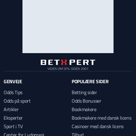
GENVEJE
POPULÆRE SIDER
Odds Tips
Betting sider
Odds på sport
Odds Bonusser
Artikler
Bookmakere
Eksperter
Bookmakere med dansk licens
Sport i TV
Casinoer med dansk licens
Center for Ludomani
Tilbud