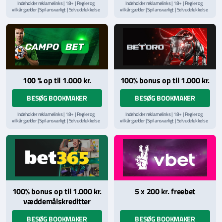
Indeholder reklamelinks | 18+ | Regler og
Indeholder reklamelinks | 18+ | Regler og
vilkår gælder | Spil ansvarligt | Selvudelukkelse
vilkår gælder | Spil ansvarligt | Selvudelukkelse
via
ROFUS.nu
| Kontakt Spillemyndighedens
via
ROFUS.nu
| Kontakt Spillemyndighedens
hjælpelinje på
StopSpillet.dk
hjælpelinje på
StopSpillet.dk
Læs vilkår og betingelser
her
Læs vilkår og betingelser
her
100 % op til 1.000 kr.
100% bonus op til 1.000 kr.
BESØG BOOKMAKER
BESØG BOOKMAKER
Indeholder reklamelinks | 18+ | Regler og
Indeholder reklamelinks | 18+ | Regler og
vilkår gælder | Spil ansvarligt | Selvudelukkelse
vilkår gælder | Spil ansvarligt | Selvudelukkelse
via
ROFUS.nu
| Kontakt Spillemyndighedens
via
ROFUS.nu
| Kontakt Spillemyndighedens
hjælpelinje på
StopSpillet.dk
hjælpelinje på
StopSpillet.dk
Læs vilkår og betingelser
her
Læs vilkår og betingelser
her
100% bonus op til 1.000 kr.
5 x 200 kr. freebet
væddemålskreditter
BESØG BOOKMAKER
BESØG BOOKMAKER