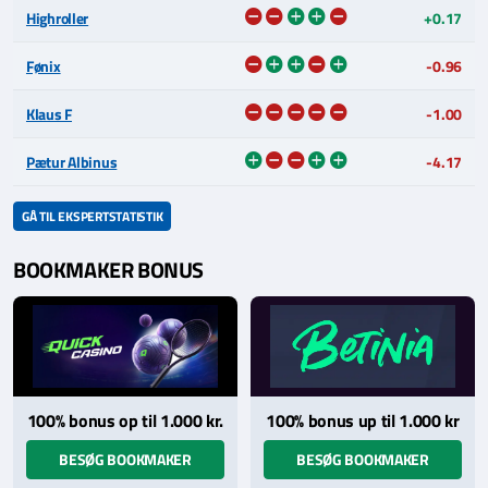
Highroller
+0.17
Fønix
-0.96
Klaus F
-1.00
Pætur Albinus
-4.17
GÅ TIL EKSPERTSTATISTIK
BOOKMAKER BONUS
100% bonus op til 1.000 kr.
100% bonus up til 1.000 kr
BESØG BOOKMAKER
BESØG BOOKMAKER