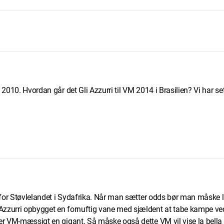
 i 2010. Hvordan går det Gli Azzurri til VM 2014 i Brasilien? Vi har se
øjt for Støvlelandet i Sydafrika. Når man sætter odds bør man måske 
li Azzurri opbygget en fornuftig vane med sjældent at tabe kampe 
en er VM-mæssigt en gigant. Så måske også dette VM vil vise la bella 