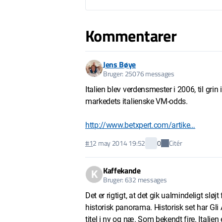
Kommentarer
Jens Bøye
Bruger: 25076 messages
Italien blev verdensmester i 2006, til grin
markedets italienske VM-odds.
http://www.betxpert.com/artike…
Citér
#1
2 may 2014 19:52
0
Kaffekande
K
Bruger: 632 messages
Det er rigtigt, at det gik ualmindeligt sl
historisk panorama. Historisk set har G
titel i ny og næ. Som bekendt fire. Itali