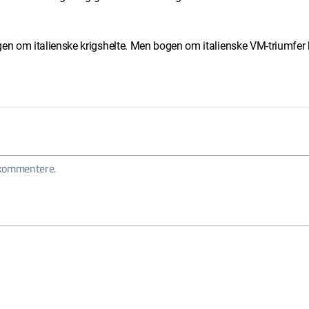
gen om italienske krigshelte. Men bogen om italienske VM-triumfer