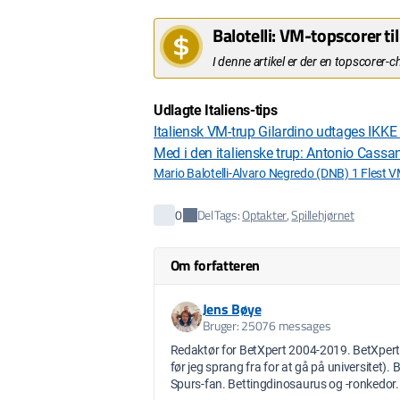
Balotelli: VM-topscorer t
I denne artikel er der en topscorer-c
Udlagte Italiens-tips
Italiensk VM-trup Gilardino udtages IKKE
Med i den italienske trup: Antonio Cassan
Mario Balotelli-Alvaro Negredo (DNB) 1 Flest 
Del
0
Tags:
Optakter
,
Spillehjørnet
Om forfatteren
Jens Bøye
Bruger: 25076 messages
Redaktør for BetXpert 2004-2019. BetXpert-
før jeg sprang fra for at gå på universitet).
Spurs-fan. Bettingdinosaurus og -ronkedor.