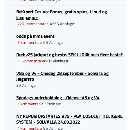
BetXpert Casino: Bonus, gratis spins, tilbud og
kampagner
225 kommentarer
14555 Visninger
odds på mma event
3 kommentarer
66 Visninger
Derby25 jackpot og heste. SEK til DKK men flere heste?
11 kommentarer
409 Visninger
V86 og V4 - Onsdag 28.september - Solvalla og
Jægersro
25 Visninger
Søndagsunderholdning - Odense V5 og V4
1 kommentar
55 Visninger
NY KUPON OPSTARTES V75 - PGA UDSOLGT TIDLIGERE
SYSTEM - SOLVALLA 24.09.2022
4 kommentarer
86 Visninger