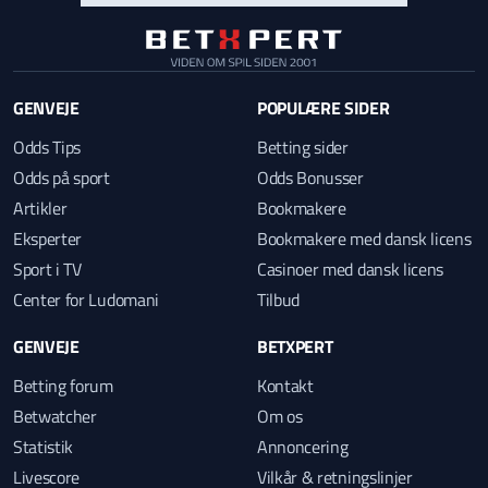
GENVEJE
POPULÆRE SIDER
Odds Tips
Betting sider
Odds på sport
Odds Bonusser
Artikler
Bookmakere
Eksperter
Bookmakere med dansk licens
Sport i TV
Casinoer med dansk licens
Center for Ludomani
Tilbud
GENVEJE
BETXPERT
Betting forum
Kontakt
Betwatcher
Om os
Statistik
Annoncering
Livescore
Vilkår & retningslinjer