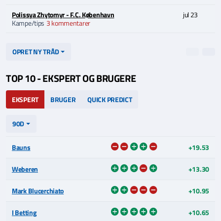
Polissya Zhytomyr - F.C. København
jul 23
Kampe/tips
3 kommentarer
OPRET NY TRÅD
TILBAGE
NÆS
TOP 10 - EKSPERT OG BRUGERE
EKSPERT
BRUGER
QUICK PREDICT
90D
Bauns
+19.53
Weberen
+13.30
Mark Blucerchiato
+10.95
I Betting
+10.65