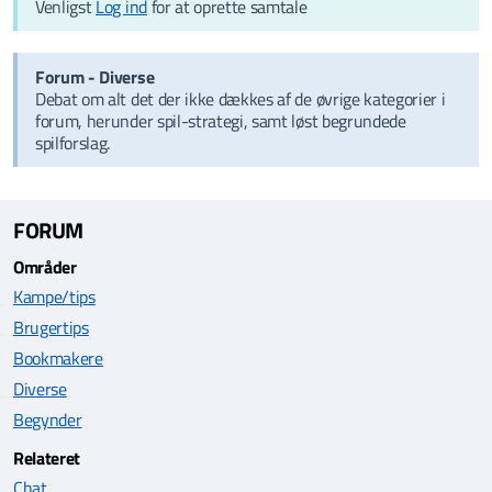
Venligst
Log ind
for at oprette samtale
Forum - Diverse
Debat om alt det der ikke dækkes af de øvrige kategorier i
forum, herunder spil-strategi, samt løst begrundede
spilforslag.
FORUM
Områder
Kampe/tips
Brugertips
Bookmakere
Diverse
Begynder
Relateret
Chat