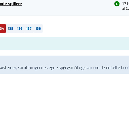
nde spillere
17 f
C
af C
134
135
136
137
138
systemer, samt brugernes egne spørgsmål og svar om de enkelte book