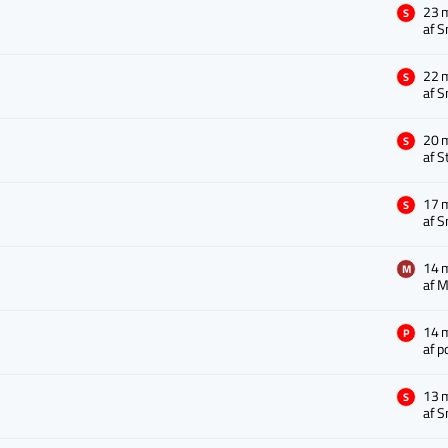
23 
S
af 
22 
S
af 
20 
S
af S
17 
S
af 
14 
M
af 
14 
P
af 
13 
S
af 