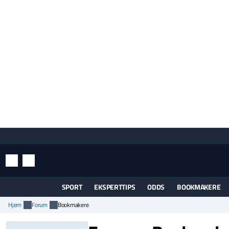
SØG
INDSTILLINGER
SPORT
EKSPERTTIPS
ODDS
BOOKMAKERE
Hjem
Forum
Bookmakere