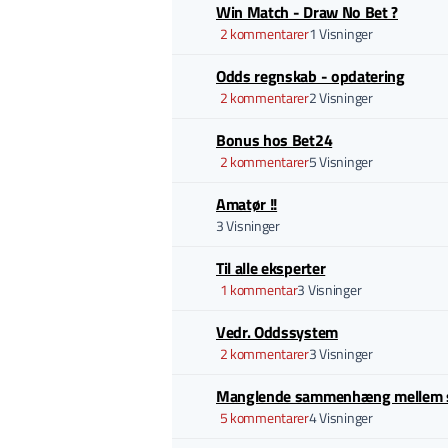
Win Match - Draw No Bet ?
2 kommentarer
1 Visninger
Odds regnskab - opdatering
2 kommentarer
2 Visninger
Bonus hos Bet24
2 kommentarer
5 Visninger
Amatør !!
3 Visninger
Til alle eksperter
1 kommentar
3 Visninger
Vedr. Oddssystem
2 kommentarer
3 Visninger
Manglende sammenhæng mellem sp
5 kommentarer
4 Visninger