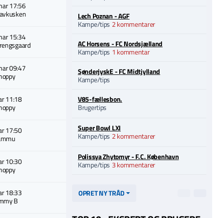
mar 17:56
ravkusken
Lech Poznan - AGF
sou
Kampe/tips
2 kommentarer
mar 15:34
AC Horsens - FC Nordsjælland
Web
drengsgaard
Kampe/tips
1 kommentar
mar 09:47
SønderjyskE - FC Midtjylland
BBr
Snoppy
Kampe/tips
ar 11:18
V85-fællesbon.
Ga
Snoppy
Brugertips
bru
Super Bowl LXI
Las
ar 17:50
Kampe/tips
2 kommentarer
Mei
rammu
Polissya Zhytomyr - F.C. København
HP
ar 10:30
Kampe/tips
3 kommentarer
Snoppy
ar 18:33
OPRET NY TRÅD
TILBAGE
NÆST
immy B