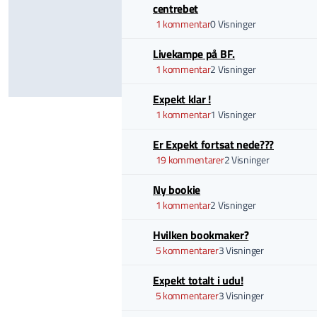
centrebet
1 kommentar
0 Visninger
Livekampe på BF.
1 kommentar
2 Visninger
Expekt klar !
1 kommentar
1 Visninger
Er Expekt fortsat nede???
19 kommentarer
2 Visninger
Ny bookie
1 kommentar
2 Visninger
Hvilken bookmaker?
5 kommentarer
3 Visninger
Expekt totalt i udu!
5 kommentarer
3 Visninger