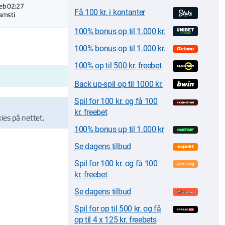
eb 02:27
Få 100 kr. i kontanter
amsti
100% bonus op til 1.000 kr.
100% bonus op til 1.000 kr.
100% op til 500 kr. freebet
Back up-spil op til 1000 kr.
Spil for 100 kr. og få 100
kr. freebet
ies på nettet.
100% bonus up til 1.000 kr
Se dagens tilbud
Spil for 100 kr. og få 100
kr. freebet
Se dagens tilbud
Spil for op til 500 kr. og få
op til 4 x 125 kr. freebets