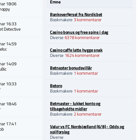
Bru
Emne
mar 18:06
Snoppy
Bankoverførsel fra Nordicbet
Dok
Bookmakere
3 kommentarer
mar 16:33
et Detective
Casino bonus og free spins i dag
luc
Diverse
6378 kommentarer
mar 14:59
ielsc
Casino caffe latte hygge snak
luc
Diverse
1624 kommentarer
mar 14:09
Betnaster bonudsvillår
Kan
uBic
Bookmakere
1 kommentar
mar 10:33
Betoro
Chr
P
Bookmakere
1 kommentar
Betmaster - lukket konto og
mar 18:46
And
tilbageholdte midler
P
Bookmakere
2 kommentarer
mar 17:41
Valur vs FC Nordsjælland (6/8) - Odds og
Luka
ob
spilforslag
Diverse