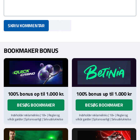
SKRIV KOMMENTAR
BOOKMAKER BONUS
100% bonus op til 1.000 kr.
100% bonus up til 1.000 kr
BESØG BOOKMAKER
BESØG BOOKMAKER
Indeholder reklamelinks | 18+ | Regler og
Indeholder reklamelinks | 18+ | Regler og
vilkår gælder | Spil ansvarligt | Selvudelukkelse
vilkår gælder | Spil ansvarligt | Selvudelukkelse
via
ROFUS.nu
| Kontakt Spillemyndighedens
via
ROFUS.nu
| Kontakt Spillemyndighedens
hjælpelinje på
StopSpillet.dk
hjælpelinje på
StopSpillet.dk
Læs vilkår og betingelser
her
Læs vilkår og betingelser
her