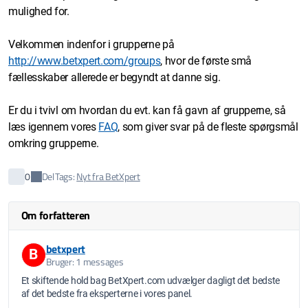
mulighed for.
Velkommen indenfor i grupperne på
http://www.betxpert.com/groups
, hvor de første små
fællesskaber allerede er begyndt at danne sig.
Er du i tvivl om hvordan du evt. kan få gavn af grupperne, så
læs igennem vores
FAQ
, som giver svar på de fleste spørgsmål
omkring grupperne.
Del
0
Tags:
Nyt fra BetXpert
Om forfatteren
betxpert
B
Bruger: 1 messages
Et skiftende hold bag BetXpert.com udvælger dagligt det bedste
af det bedste fra eksperterne i vores panel.