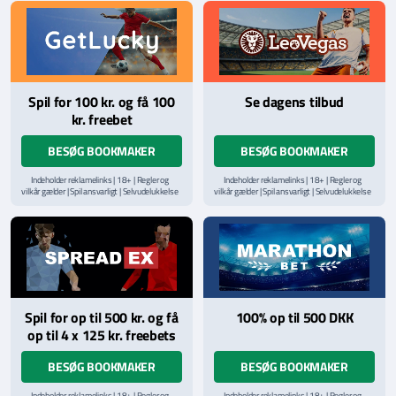
Læs vilkår og betingelser
her
Læs vilkår og betingelser
her
Spil for 100 kr. og få 100
Se dagens tilbud
kr. freebet
BESØG BOOKMAKER
BESØG BOOKMAKER
Indeholder reklamelinks | 18+ | Regler og
Indeholder reklamelinks | 18+ | Regler og
vilkår gælder | Spil ansvarligt | Selvudelukkelse
vilkår gælder | Spil ansvarligt | Selvudelukkelse
via
ROFUS.nu
| Kontakt Spillemyndighedens
via
ROFUS.nu
| Kontakt Spillemyndighedens
hjælpelinje på
StopSpillet.dk
hjælpelinje på
StopSpillet.dk
Læs vilkår og betingelser
her
Spil for op til 500 kr. og få
100% op til 500 DKK
op til 4 x 125 kr. freebets
BESØG BOOKMAKER
BESØG BOOKMAKER
Indeholder reklamelinks | 18+ | Regler og
Indeholder reklamelinks | 18+ | Regler og