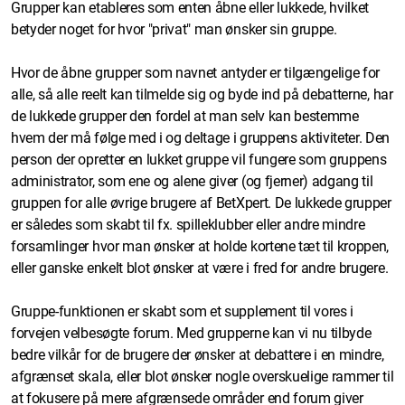
Grupper kan etableres som enten åbne eller lukkede, hvilket
betyder noget for hvor "privat" man ønsker sin gruppe.
Hvor de åbne grupper som navnet antyder er tilgængelige for
alle, så alle reelt kan tilmelde sig og byde ind på debatterne, har
de lukkede grupper den fordel at man selv kan bestemme
hvem der må følge med i og deltage i gruppens aktiviteter. Den
person der opretter en lukket gruppe vil fungere som gruppens
administrator, som ene og alene giver (og fjerner) adgang til
gruppen for alle øvrige brugere af BetXpert. De lukkede grupper
er således som skabt til fx. spilleklubber eller andre mindre
forsamlinger hvor man ønsker at holde kortene tæt til kroppen,
eller ganske enkelt blot ønsker at være i fred for andre brugere.
Gruppe-funktionen er skabt som et supplement til vores i
forvejen velbesøgte forum. Med grupperne kan vi nu tilbyde
bedre vilkår for de brugere der ønsker at debattere i en mindre,
afgrænset skala, eller blot ønsker nogle overskuelige rammer til
at fokusere på mere afgrænsede områder end forum giver