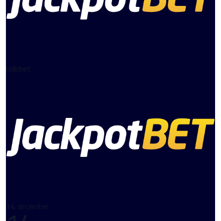
Udløbet
14. december