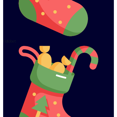
Udløbet