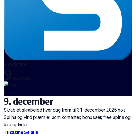
9. december
9
december
9. december
Skrab et skrabelod hver dag frem til 31. december 2025 hos
Spilnu og vind præmier som kontanter, bonusser, free spins og
bingoplader.
Til casino
Se alle