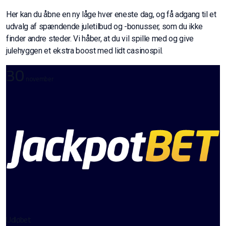
Her kan du åbne en ny låge hver eneste dag, og få adgang til et
udvalg af spændende juletilbud og -bonusser, som du ikke
finder andre steder. Vi håber, at du vil spille med og give
julehyggen et ekstra boost med lidt casinospil.
30
november
Udløbet