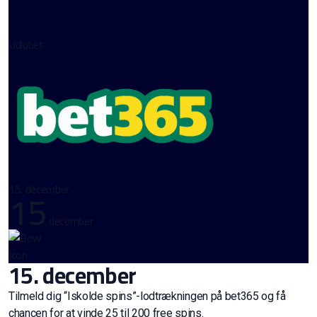
Udløbet
15. december
15
december
15. december
Tilmeld dig “Iskolde spins”-lodtrækningen på bet365 og få
chancen for at vinde 25 til 200 free spins.