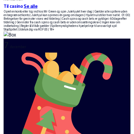
Til casino
Se alle
Opret en konto eller log ind hos Mr Green og spin Julehjulet hver dag | Gælder alle spillere uden
en begrænset konto | Julehjul kan spinnes én gang om dagen | Hjulet nulstiller hver nat kl. 01:00 |
Betingelser for gevinster vises ved tildeling | Cash spins og cash bets er gyldige i 60 dage efter
tildeling | Gevinster fra cash spins og cash bets er uden omsætningskrav | Ingen krav om
indbetaling | Regler & Vilkår gælder | Spillemyndighedens hjælpelinje til ansvarligt spil:
StopSpillet | Udeluk dig via ROFUS | 18+
7
december