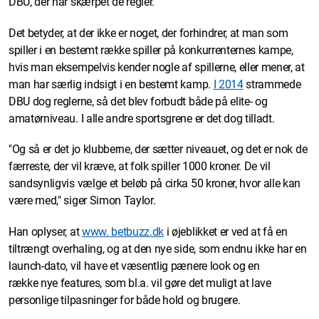
DBU, der har skærpet de regler.
Det betyder, at der ikke er noget, der forhindrer, at man som
spiller i en bestemt række spiller på konkurrenternes kampe,
hvis man eksempelvis kender nogle af spillerne, eller mener, at
man har særlig indsigt i en bestemt kamp.
I 2014
strammede
DBU dog reglerne, så det blev forbudt både på elite- og
amatørniveau. I alle andre sportsgrene er det dog tilladt.
"Og så er det jo klubberne, der sætter niveauet, og det er nok de
færreste, der vil kræve, at folk spiller 1000 kroner. De vil
sandsynligvis vælge et beløb på cirka 50 kroner, hvor alle kan
være med," siger Simon Taylor.
Han oplyser, at
www. betbuzz.dk
i øjeblikket er ved at få en
tiltrængt overhaling, og at den nye side, som endnu ikke har en
launch-dato, vil have et væsentlig pænere look og en
række nye features, som bl.a. vil gøre det muligt at lave
personlige tilpasninger for både hold og brugere.