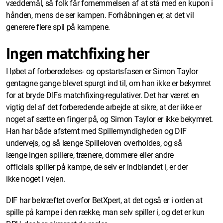
væddemål, så folk får fornemmelsen af at stå med en kupon i
hånden, mens de ser kampen. Forhåbningen er, at det vil
generere flere spil på kampene.
Ingen matchfixing her
I løbet af forberedelses- og opstartsfasen er Simon Taylor
gentagne gange blevet spurgt ind til, om han ikke er bekymret
for at bryde DIFs matchfixing-regulativer. Det har været en
vigtig del af det forberedende arbejde at sikre, at der ikke er
noget af sætte en finger på, og Simon Taylor er ikke bekymret.
Han har både afstemt med Spillemyndigheden og DIF
undervejs, og så længe Spilleloven overholdes, og så
længe ingen spillere, trænere, dommere eller andre
officials spiller på kampe, de selv er indblandet i, er der
ikke noget i vejen.
DIF har bekræftet overfor BetXpert, at det også er i orden at
spille på kampe i den række, man selv spiller i, og det er kun