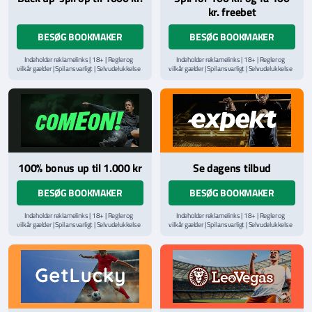
kr. freebet
BESØG BOOKMAKER
BESØG BOOKMAKER
Indeholder reklamelinks | 18+ | Regler og
Indeholder reklamelinks | 18+ | Regler og
vilkår gælder | Spil ansvarligt | Selvudelukkelse
vilkår gælder | Spil ansvarligt | Selvudelukkelse
via
ROFUS.nu
| Kontakt Spillemyndighedens
via
ROFUS.nu
| Kontakt Spillemyndighedens
hjælpelinje på
StopSpillet.dk
hjælpelinje på
StopSpillet.dk
Læs vilkår og betingelser
her
100% bonus up til 1.000 kr
Se dagens tilbud
BESØG BOOKMAKER
BESØG BOOKMAKER
Indeholder reklamelinks | 18+ | Regler og
Indeholder reklamelinks | 18+ | Regler og
vilkår gælder | Spil ansvarligt | Selvudelukkelse
vilkår gælder | Spil ansvarligt | Selvudelukkelse
via
ROFUS.nu
| Kontakt Spillemyndighedens
via
ROFUS.nu
| Kontakt Spillemyndighedens
hjælpelinje på
StopSpillet.dk
hjælpelinje på
StopSpillet.dk
Læs vilkår og betingelser
her
Læs vilkår og betingelser
her