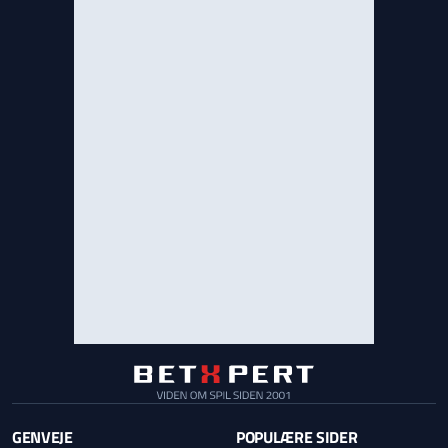
GENVEJE
POPULÆRE SIDER