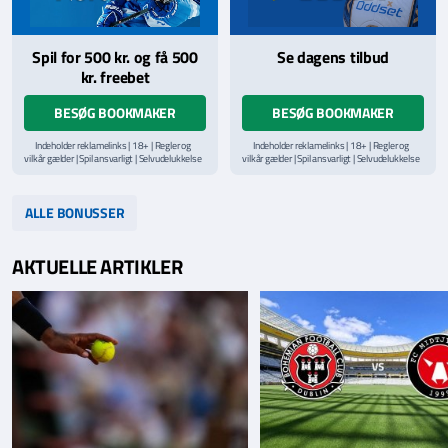
Spil for 500 kr. og få 500
Se dagens tilbud
kr. freebet
BESØG BOOKMAKER
BESØG BOOKMAKER
Indeholder reklamelinks | 18+ | Regler og
Indeholder reklamelinks | 18+ | Regler og
vilkår gælder | Spil ansvarligt | Selvudelukkelse
vilkår gælder | Spil ansvarligt | Selvudelukkelse
via
ROFUS.nu
| Kontakt Spillemyndighedens
via
ROFUS.nu
| Kontakt Spillemyndighedens
hjælpelinje på
StopSpillet.dk
hjælpelinje på
StopSpillet.dk
Læs vilkår og betingelser
her
Læs vilkår og betingelser
her
ALLE BONUSSER
AKTUELLE ARTIKLER