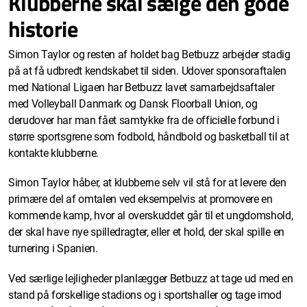
Klubberne skal sælge den gode
historie
Simon Taylor og resten af holdet bag Betbuzz arbejder stadig
på at få udbredt kendskabet til siden. Udover sponsoraftalen
med National Ligaen har Betbuzz lavet samarbejdsaftaler
med Volleyball Danmark og Dansk Floorball Union, og
derudover har man fået samtykke fra de officielle forbund i
større sportsgrene som fodbold, håndbold og basketball til at
kontakte klubberne.
Simon Taylor håber, at klubberne selv vil stå for at levere den
primære del af omtalen ved eksempelvis at promovere en
kommende kamp, hvor al overskuddet går til et ungdomshold,
der skal have nye spilledragter, eller et hold, der skal spille en
turnering i Spanien.
Ved særlige lejligheder planlægger Betbuzz at tage ud med en
stand på forskellige stadions og i sportshaller og tage imod