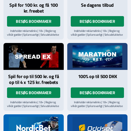
Spil for 100 kr. og få 100
Se dagens tilbud
kr. freebet
BESØG BOOKMAKER
BESØG BOOKMAKER
Indeholder reklamelinks | 18+ | Regler og
Indeholder reklamelinks | 18+ | Regler og
vilkår gælder | Spil ansvarligt | Selvudelukkelse
vilkår gælder | Spil ansvarligt | Selvudelukkelse
via
ROFUS.nu
| Kontakt Spillemyndighedens
via
ROFUS.nu
| Kontakt Spillemyndighedens
hjælpelinje på
StopSpillet.dk
hjælpelinje på
StopSpillet.dk
Læs vilkår og betingelser
her
Spil for op til 500 kr. og få
100% op til 500 DKK
op til 4 x 125 kr. freebets
BESØG BOOKMAKER
BESØG BOOKMAKER
Indeholder reklamelinks | 18+ | Regler og
Indeholder reklamelinks | 18+ | Regler og
vilkår gælder | Spil ansvarligt | Selvudelukkelse
vilkår gælder | Spil ansvarligt | Selvudelukkelse
via
ROFUS.nu
| Kontakt Spillemyndighedens
via
ROFUS.nu
| Kontakt Spillemyndighedens
hjælpelinje på
StopSpillet.dk
hjælpelinje på
StopSpillet.dk
Læs vilkår og betingelser
her