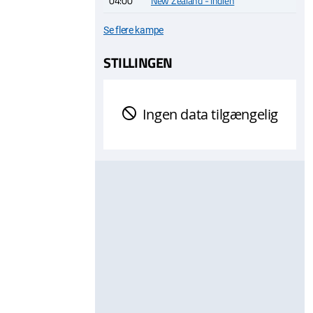
04:00
New Zealand - Indien
Se flere kampe
STILLINGEN
Ingen data tilgængelig