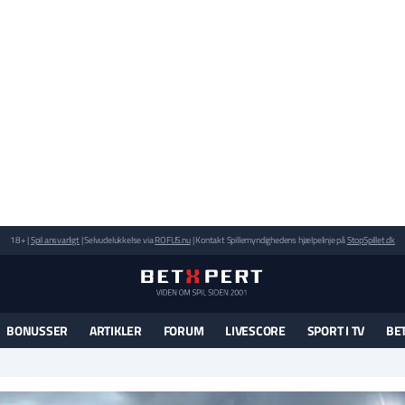
18+ |
Spil ansvarligt
| Selvudelukkelse via
ROFUS.nu
| Kontakt Spillemyndighedens hjælpelinje på
StopSpillet.dk
BONUSSER
ARTIKLER
FORUM
LIVESCORE
SPORT I TV
BE