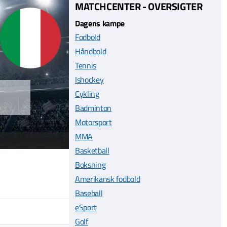
MATCHCENTER - OVERSIGTER
Dagens kampe
Fodbold
Håndbold
Tennis
Ishockey
Cykling
Badminton
Motorsport
MMA
Basketball
Boksning
Amerikansk fodbold
Baseball
eSport
Golf