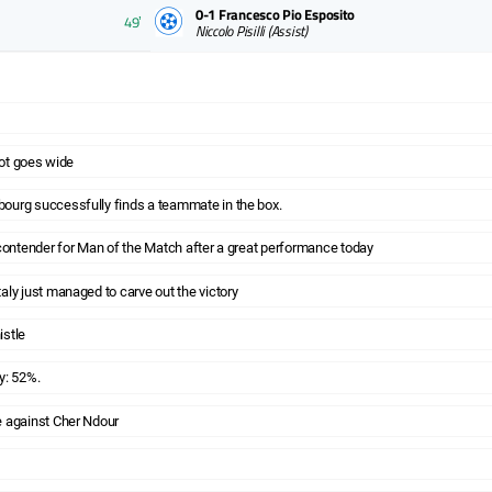
0-1
Francesco Pio Esposito
49ʼ
Niccolo Pisilli
(Assist)
hot goes wide
ourg successfully finds a teammate in the box.
 contender for Man of the Match after a great performance today
aly just managed to carve out the victory
istle
y: 52%.
e against Cher Ndour