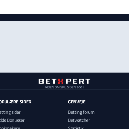
OPULÆRE SIDER
GENVEJE
etting sider
Betting forum
dds Bonusser
Betwatcher
ookmakere
Statistik