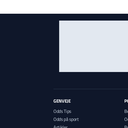
GENVEJE
P
Odds Tips
B
Odds på sport
O
Artikler
B