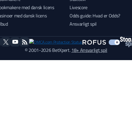
ookmakere med dansk licens
Livescore
asinoer med dansk licens
Odds guide: Hvad er Odds?
ilbud
Ansvarligt spil
book
twitter
youtube
RSS
© 2001-2026 BetXpert.
18+ Ansvarligt spil