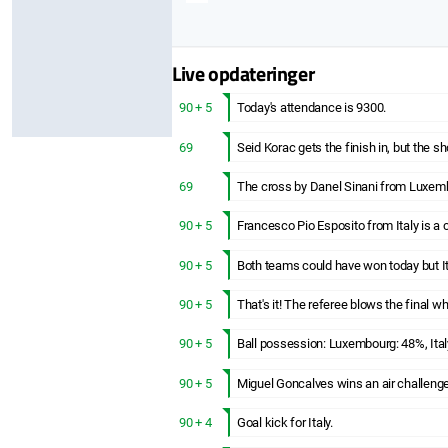
Live opdateringer
90 + 5
Today's attendance is 9300.
69
Seid Korac gets the finish in, but the s
69
The cross by Danel Sinani from Luxemb
90 + 5
Francesco Pio Esposito from Italy is a
90 + 5
Both teams could have won today but It
90 + 5
That's it! The referee blows the final wh
90 + 5
Ball possession: Luxembourg: 48%, Ital
90 + 5
Miguel Goncalves wins an air challeng
90 + 4
Goal kick for Italy.