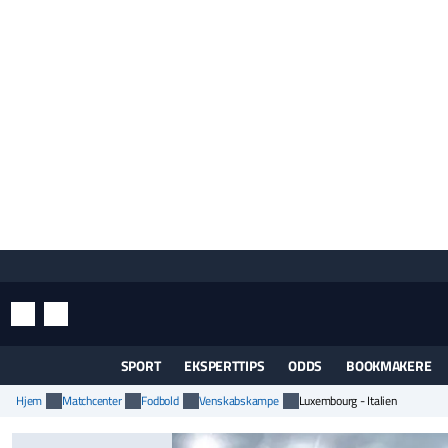
SØG
INDSTILLINGER
SPORT
EKSPERTTIPS
ODDS
BOOKMAKERE
Hjem
Matchcenter
Fodbold
Venskabskampe
Luxembourg - Italien