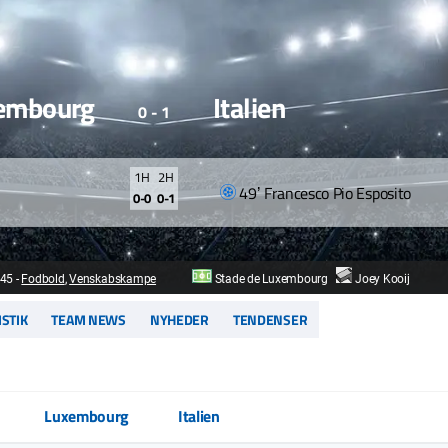
embourg
Italien
0 - 1
1H
2H
49ʼ Francesco Pio Esposito
0-0
0-1
:45
-
Fodbold
,
Venskabskampe
Stade de Luxembourg
Joey Kooij
ISTIK
TEAM NEWS
NYHEDER
TENDENSER
Luxembourg
Italien