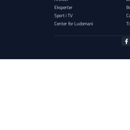
Eksperter
B
Sport i TV
C
Center for Ludomani
T
face
ew
ds