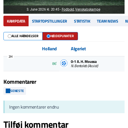
3. June 2026 kl. 20:45
-
Fodbold
,
Venskabskampe
KAMPDATA
STARTOPSTILLINGER
STATISTIK
TEAM NEWS
N
ALLE HÆNDELSER
HØJDEPUNKTER
Holland
Algeriet
2H
0-1
A. H. Moussa
86ʼ
N. Bentaleb
(Assist)
Kommentarer
SENESTE
Ingen kommentarer endnu
Tilføj kommentar