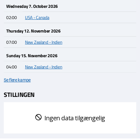
Wednesday 7. October 2026
02:00
USA - Canada
Thursday 12. November 2026
07:00
New Zealand - Indien
Sunday 15. November 2026
04:00
New Zealand - Indien
Se flere kampe
STILLINGEN
Ingen data tilgængelig