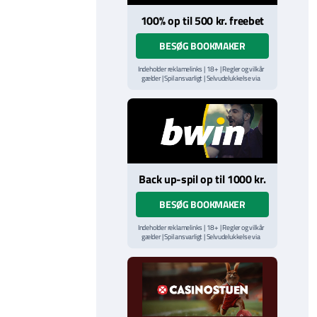
100% op til 500 kr. freebet
BESØG BOOKMAKER
Indeholder reklamelinks | 18+ | Regler og vilkår
gælder | Spil ansvarligt | Selvudelukkelse via
ROFUS.nu
| Kontakt Spillemyndighedens
hjælpelinje på
StopSpillet.dk
Læs vilkår og betingelser
her
Back up-spil op til 1000 kr.
BESØG BOOKMAKER
Indeholder reklamelinks | 18+ | Regler og vilkår
gælder | Spil ansvarligt | Selvudelukkelse via
ROFUS.nu
| Kontakt Spillemyndighedens
hjælpelinje på
StopSpillet.dk
Læs vilkår og betingelser
her