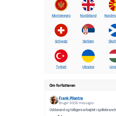
Montenegro
Nordirland
Nordma
Schweiz
Serbien
Skot
Tyrkiet
Ukraine
Ung
Om forfatteren
Frank Pilantra
Bruger: 6956 messages
Oddsnørd og tidligere arbejdet i spillebran