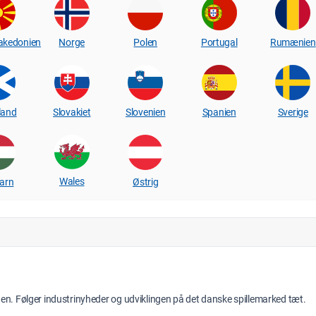
kedonien
Norge
Polen
Portugal
Rumænien
land
Slovakiet
Slovenien
Spanien
Sverige
Wales
arn
Østrig
chen. Følger industrinyheder og udviklingen på det danske spillemarked tæt.