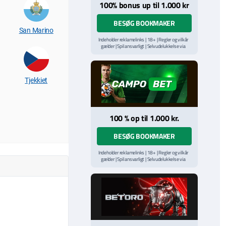
100% bonus up til 1.000 kr
BESØG BOOKMAKER
San Marino
Indeholder reklamelinks | 18+ | Regler og vilkår
gælder | Spil ansvarligt | Selvudelukkelse via
ROFUS.nu
| Kontakt Spillemyndighedens
hjælpelinje på
StopSpillet.dk
Læs vilkår og betingelser
her
Tjekkiet
100 % op til 1.000 kr.
BESØG BOOKMAKER
Indeholder reklamelinks | 18+ | Regler og vilkår
gælder | Spil ansvarligt | Selvudelukkelse via
ROFUS.nu
| Kontakt Spillemyndighedens
hjælpelinje på
StopSpillet.dk
Læs vilkår og betingelser
her