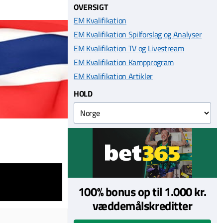
OVERSIGT
EM Kvalifikation
EM Kvalifikation Spilforslag og Analyser
EM Kvalifikation TV og Livestream
EM Kvalifikation Kampprogram
EM Kvalifikation Artikler
HOLD
100% bonus op til 1.000 kr.
væddemålskreditter