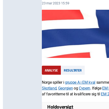
23 mar 2023 15:59
ANALYSE
RESULTATER
Norge spiller i
gruppe A i EM kval
samme
Skotland
,
Georgien
og
Cypern
. Ifølge
EM 
af favoritterne til at kvalificere sig til
EM 
Holdoversigt