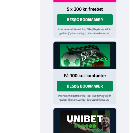
5 x 200 kr. freebet
BESØG BOOKMAKER
Indeholder reklamelinks | 18+ | Regler og vilkår
gælder | Spil ansvarligt | Selvudelukkelse via
ROFUS.nu
| Kontakt Spillemyndighedens
hjælpelinje på
StopSpillet.dk
Læs vilkår og betingelser
her
Få 100 kr. i kontanter
BESØG BOOKMAKER
Indeholder reklamelinks | 18+ | Regler og vilkår
gælder | Spil ansvarligt | Selvudelukkelse via
ROFUS.nu
| Kontakt Spillemyndighedens
hjælpelinje på
StopSpillet.dk
Læs vilkår og betingelser
her