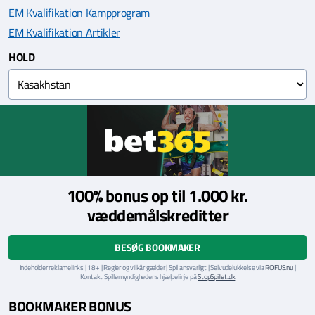
EM Kvalifikation Kampprogram
EM Kvalifikation Artikler
HOLD
100% bonus op til 1.000 kr.
væddemålskreditter
BESØG BOOKMAKER
Indeholder reklamelinks | 18+ | Regler og vilkår gælder | Spil ansvarligt | Selvudelukkelse via
ROFUS.nu
|
Kontakt Spillemyndighedens hjælpelinje på
StopSpillet.dk
BOOKMAKER BONUS