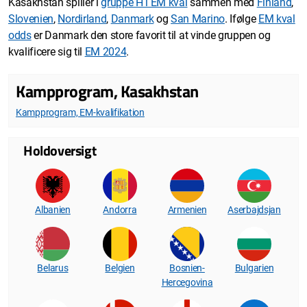
Kasakhstan spiller i
gruppe H i EM kval
sammen med
Finland
,
Slovenien
,
Nordirland
,
Danmark
og
San Marino
. Ifølge
EM kval
odds
er Danmark den store favorit til at vinde gruppen og
kvalificere sig til
EM 2024
.
Kampprogram, Kasakhstan
Kampprogram, EM-kvalifikation
Holdoversigt
Albanien
Andorra
Armenien
Aserbajdsjan
Belarus
Belgien
Bosnien-
Bulgarien
Hercegovina