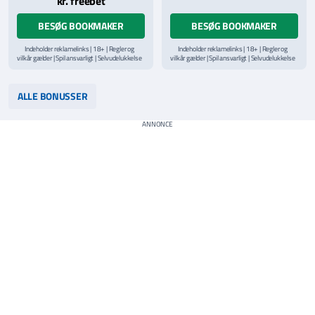
kr. freebet
BESØG BOOKMAKER
BESØG BOOKMAKER
Indeholder reklamelinks | 18+ | Regler og
Indeholder reklamelinks | 18+ | Regler og
vilkår gælder | Spil ansvarligt | Selvudelukkelse
vilkår gælder | Spil ansvarligt | Selvudelukkelse
via
ROFUS.nu
| Kontakt Spillemyndighedens
via
ROFUS.nu
| Kontakt Spillemyndighedens
hjælpelinje på
StopSpillet.dk
hjælpelinje på
StopSpillet.dk
Læs vilkår og betingelser
her
Læs vilkår og betingelser
her
ALLE BONUSSER
ANNONCE