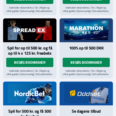
Indeholder reklamelinks | 18+ | Regler og
Indeholder reklamelinks | 18+ | Regler og
vilkår gælder | Spil ansvarligt | Selvudelukkelse
vilkår gælder | Spil ansvarligt | Selvudelukkelse
via
ROFUS.nu
| Kontakt Spillemyndighedens
via
ROFUS.nu
| Kontakt Spillemyndighedens
hjælpelinje på
StopSpillet.dk
hjælpelinje på
StopSpillet.dk
Læs vilkår og betingelser
her
Spil for op til 500 kr. og få
100% op til 500 DKK
op til 4 x 125 kr. freebets
BESØG BOOKMAKER
BESØG BOOKMAKER
Indeholder reklamelinks | 18+ | Regler og
Indeholder reklamelinks | 18+ | Regler og
vilkår gælder | Spil ansvarligt | Selvudelukkelse
vilkår gælder | Spil ansvarligt | Selvudelukkelse
via
ROFUS.nu
| Kontakt Spillemyndighedens
via
ROFUS.nu
| Kontakt Spillemyndighedens
hjælpelinje på
StopSpillet.dk
hjælpelinje på
StopSpillet.dk
Læs vilkår og betingelser
her
Spil for 500 kr. og få 500
Se dagens tilbud