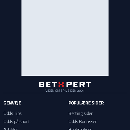
GENVEJE
POPULÆRE SIDER
Odds Tips
Betting sider
Odds på sport
Odds Bonusser
Artikler
Bookmakere