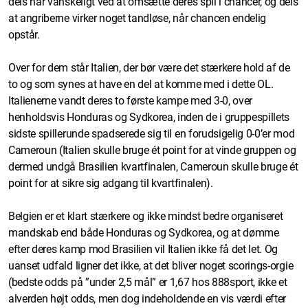
dels har vanskeligt ved at omsætte deres spil i chancer, og dels
at angriberne virker noget tandløse, når chancen endelig
opstår.
Over for dem står Italien, der bør være det stærkere hold af de
to og som synes at have en del at komme med i dette OL.
Italienerne vandt deres to første kampe med 3-0, over
henholdsvis Honduras og Sydkorea, inden de i gruppespillets
sidste spillerunde spadserede sig til en forudsigelig 0-0’er mod
Cameroun (Italien skulle bruge ét point for at vinde gruppen og
dermed undgå Brasilien kvartfinalen, Cameroun skulle bruge ét
point for at sikre sig adgang til kvartfinalen).
Belgien er et klart stærkere og ikke mindst bedre organiseret
mandskab end både Honduras og Sydkorea, og at dømme
efter deres kamp mod Brasilien vil Italien ikke få det let. Og
uanset udfald ligner det ikke, at det bliver noget scorings-orgie
(bedste odds på ”under 2,5 mål” er 1,67 hos 888sport, ikke et
alverden højt odds, men dog indeholdende en vis værdi efter