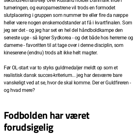
sekunds-étmåls-sejr over Rusland holder Danmark inde i
turneringen, og europamestrene vil trods en formodet
slutplacering i gruppen som nummer tre eller fire da næppe
heller være nogen ønskemodstander at få i kvartfinalen. Som
jeg ser det - og jeg har set en hel del håndboldkampe den
seneste uge - så ligner Sydkorea - og det både hos herrerne og
damerne - favoritten til at tage over i denne disciplin, som
kineserene (endnu) trods alt ikke helt magter.
Før OL-start var to styks guldmedaljer meldt op som et
realistisk dansk succes-kriterium... jeg har desværre bare
vanskeligt ved at se, hvor de skal komme. Der er Guldfireren -
og hvad mere?
Fodbolden har været
forudsigelig