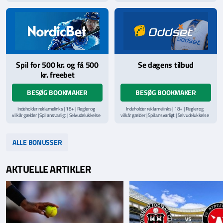
via
ROFUS.nu
| Kontakt Spillemyndighedens
via
ROFUS.nu
| Kontakt Spillemyndighedens
hjælpelinje på
StopSpillet.dk
hjælpelinje på
StopSpillet.dk
Læs vilkår og betingelser
her
Spil for 500 kr. og få 500
Se dagens tilbud
kr. freebet
BESØG BOOKMAKER
BESØG BOOKMAKER
Indeholder reklamelinks | 18+ | Regler og
Indeholder reklamelinks | 18+ | Regler og
vilkår gælder | Spil ansvarligt | Selvudelukkelse
vilkår gælder | Spil ansvarligt | Selvudelukkelse
via
ROFUS.nu
| Kontakt Spillemyndighedens
via
ROFUS.nu
| Kontakt Spillemyndighedens
hjælpelinje på
StopSpillet.dk
hjælpelinje på
StopSpillet.dk
Læs vilkår og betingelser
her
Læs vilkår og betingelser
her
ALLE BONUSSER
AKTUELLE ARTIKLER