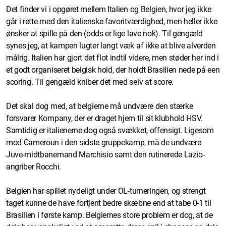
Det finder vi i opgøret mellem Italien og Belgien, hvor jeg ikke
går i rette med den italienske favoritværdighed, men heller ikke
ønsker at spille på den (odds er lige lave nok). Til gengæld
synes jeg, at kampen lugter langt væk af ikke at blive alverden
målrig. Italien har gjort det flot indtil videre, men støder her ind i
et godt organiseret belgisk hold, der holdt Brasilien nede på een
scoring. Til gengæld kniber det med selv at score.
Det skal dog med, at belgierne må undvære den stærke
forsvarer Kompany, der er draget hjem til sit klubhold HSV.
Samtidig er italienerne dog også svækket, offensigt. Ligesom
mod Cameroun i den sidste gruppekamp, må de undvære
Juve-midtbanemand Marchisio samt den rutinerede Lazio-
angriber Rocchi.
Belgien har spillet nydeligt under OL-turneringen, og strengt
taget kunne de have fortjent bedre skæbne end at tabe 0-1 til
Brasilien i første kamp. Belgiernes store problem er dog, at de