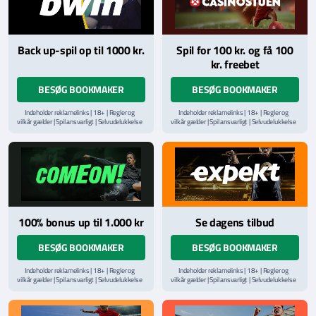
Back up-spil op til 1000 kr.
Spil for 100 kr. og få 100
kr. freebet
BESØG BOOKMAKER
BESØG BOOKMAKER
Indeholder reklamelinks | 18+ | Regler og
Indeholder reklamelinks | 18+ | Regler og
vilkår gælder | Spil ansvarligt | Selvudelukkelse
vilkår gælder | Spil ansvarligt | Selvudelukkelse
via
ROFUS.nu
| Kontakt Spillemyndighedens
via
ROFUS.nu
| Kontakt Spillemyndighedens
hjælpelinje på
StopSpillet.dk
hjælpelinje på
StopSpillet.dk
Læs vilkår og betingelser
her
100% bonus up til 1.000 kr
Se dagens tilbud
BESØG BOOKMAKER
BESØG BOOKMAKER
Indeholder reklamelinks | 18+ | Regler og
Indeholder reklamelinks | 18+ | Regler og
vilkår gælder | Spil ansvarligt | Selvudelukkelse
vilkår gælder | Spil ansvarligt | Selvudelukkelse
via
ROFUS.nu
| Kontakt Spillemyndighedens
via
ROFUS.nu
| Kontakt Spillemyndighedens
hjælpelinje på
StopSpillet.dk
hjælpelinje på
StopSpillet.dk
Læs vilkår og betingelser
her
Læs vilkår og betingelser
her