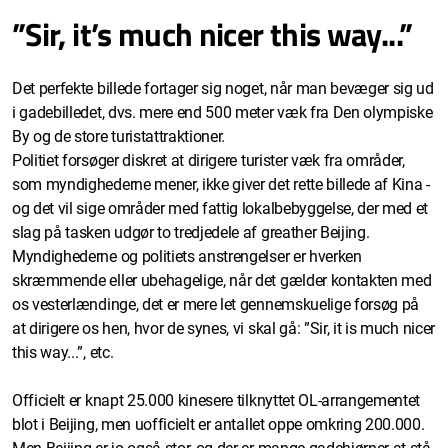
”Sir, it’s much nicer this way...”
Det perfekte billede fortager sig noget, når man bevæger sig ud
i gadebilledet, dvs. mere end 500 meter væk fra Den olympiske
By og de store turistattraktioner.
Politiet forsøger diskret at dirigere turister væk fra områder,
som myndighederne mener, ikke giver det rette billede af Kina -
og det vil sige områder med fattig lokalbebyggelse, der med et
slag på tasken udgør to tredjedele af greather Beijing.
Myndighederne og politiets anstrengelser er hverken
skræmmende eller ubehagelige, når det gælder kontakten med
os vesterlændinge, det er mere let gennemskuelige forsøg på
at dirigere os hen, hvor de synes, vi skal gå: ”Sir, it is much nicer
this way...”, etc.
Officielt er knapt 25.000 kinesere tilknyttet OL-arrangementet
blot i Beijing, men uofficielt er antallet oppe omkring 200.000.