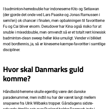
I badminton-herredouble har indoneserne Kito og Setiawan
(der gjorde det onde ved Lars Paaske og Jonas Ramussen i
semi’en) ok chancer i finalen, men opbakningen til favoritterne
Fu og Cai bliver enorm. Derudover har Kina også risiko for at
snuble i mixeddouble, men omvendt så er et totalt rent kinesisk
badminton-clean sweep heller ikke umuligt. Vender vi blikket
mod bordtennis, ja, så er kineserne kæmpe-favoritter i samtlige
discipliner.
Hvor skal Danmarks guld
komme?
Håndbold-herrerne skulle egentlig være det danske
paradenummer, men indtil nu har der været langt mellem
snapsene fra Ulrik Wilbæks tropper. Gårsdagens sidste-