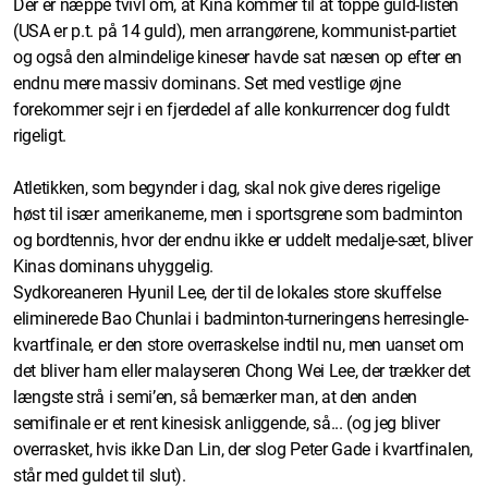
Der er næppe tvivl om, at Kina kommer til at toppe guld-listen
(USA er p.t. på 14 guld), men arrangørene, kommunist-partiet
og også den almindelige kineser havde sat næsen op efter en
endnu mere massiv dominans. Set med vestlige øjne
forekommer sejr i en fjerdedel af alle konkurrencer dog fuldt
rigeligt.
Atletikken, som begynder i dag, skal nok give deres rigelige
høst til især amerikanerne, men i sportsgrene som badminton
og bordtennis, hvor der endnu ikke er uddelt medalje-sæt, bliver
Kinas dominans uhyggelig.
Sydkoreaneren Hyunil Lee, der til de lokales store skuffelse
eliminerede Bao Chunlai i badminton-turneringens herresingle-
kvartfinale, er den store overraskelse indtil nu, men uanset om
det bliver ham eller malayseren Chong Wei Lee, der trækker det
længste strå i semi’en, så bemærker man, at den anden
semifinale er et rent kinesisk anliggende, så... (og jeg bliver
overrasket, hvis ikke Dan Lin, der slog Peter Gade i kvartfinalen,
står med guldet til slut).