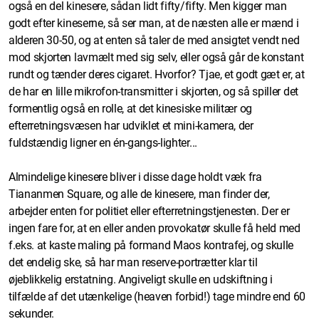
også en del kinesere, sådan lidt fifty/fifty. Men kigger man
godt efter kineserne, så ser man, at de næsten alle er mænd i
alderen 30-50, og at enten så taler de med ansigtet vendt ned
mod skjorten lavmælt med sig selv, eller også går de konstant
rundt og tænder deres cigaret. Hvorfor? Tjae, et godt gæt er, at
de har en lille mikrofon-transmitter i skjorten, og så spiller det
formentlig også en rolle, at det kinesiske militær og
efterretningsvæsen har udviklet et mini-kamera, der
fuldstændig ligner en én-gangs-lighter...
Almindelige kinesere bliver i disse dage holdt væk fra
Tiananmen Square, og alle de kinesere, man finder der,
arbejder enten for politiet eller efterretningstjenesten. Der er
ingen fare for, at en eller anden provokatør skulle få held med
f.eks. at kaste maling på formand Maos kontrafej, og skulle
det endelig ske, så har man reserve-portrætter klar til
øjeblikkelig erstatning. Angiveligt skulle en udskiftning i
tilfælde af det utænkelige (heaven forbid!) tage mindre end 60
sekunder.