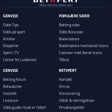
GENVEJE
POPULÆRE SIDER
Odds Tips
Betting sider
Odds på sport
Odds Bonusser
Artikler
Bookmakere
Eksperter
Bookmakere med dansk licens
Sport i TV
Casinoer med dansk licens
Center for Ludomani
Tilbud
GENVEJE
BETXPERT
Betting forum
Kontakt
Betwatcher
Om os
Statistik
Annoncering
Livescore
Vilkår & retningslinjer
Odds guide: Hvad er Odds?
Privatlivspolitik