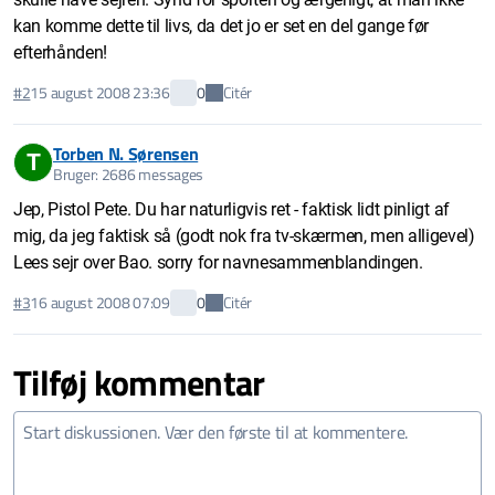
kan komme dette til livs, da det jo er set en del gange før
efterhånden!
Citér
#2
15 august 2008 23:36
0
Torben N. Sørensen
T
Bruger: 2686 messages
Jep, Pistol Pete. Du har naturligvis ret - faktisk lidt pinligt af
mig, da jeg faktisk så (godt nok fra tv-skærmen, men alligevel)
Lees sejr over Bao. sorry for navnesammenblandingen.
Citér
#3
16 august 2008 07:09
0
Tilføj kommentar