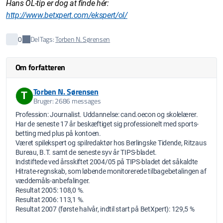
Hans OL-tip er dog at finde hér:
http://www.betxpert.com/ekspert/ol/
Del
0
Tags:
Torben N. Sørensen
Om forfatteren
Torben N. Sørensen
T
Bruger: 2686 messages
Profession: Journalist. Uddannelse: cand.oecon og skolelærer.
Har de seneste 17 år beskæftiget sig professionelt med sports-
betting med plus på kontoen.
Været spilekspert og spilredaktør hos Berlingske Tidende, Ritzaus
Bureau, B.T. samt de seneste syv år TIPS-bladet.
Indstiftede ved årsskiftet 2004/05 på TIPS-bladet det såkaldte
Hitrate-regnskab, som løbende monitorerede tilbagebetalingen af
væddemåls-anbefalinger.
Resultat 2005: 108,0 %.
Resultat 2006: 113,1 %.
Resultat 2007 (første halvår, indtil start på BetXpert): 129,5 %