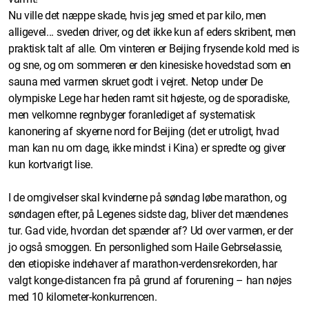
Nu ville det næppe skade, hvis jeg smed et par kilo, men
alligevel... sveden driver, og det ikke kun af eders skribent, men
praktisk talt af alle. Om vinteren er Beijing frysende kold med is
og sne, og om sommeren er den kinesiske hovedstad som en
sauna med varmen skruet godt i vejret. Netop under De
olympiske Lege har heden ramt sit højeste, og de sporadiske,
men velkomne regnbyger foranlediget af systematisk
kanonering af skyerne nord for Beijing (det er utroligt, hvad
man kan nu om dage, ikke mindst i Kina) er spredte og giver
kun kortvarigt lise.
I de omgivelser skal kvinderne på søndag løbe marathon, og
søndagen efter, på Legenes sidste dag, bliver det mændenes
tur. Gad vide, hvordan det spænder af? Ud over varmen, er der
jo også smoggen. En personlighed som Haile Gebrselassie,
den etiopiske indehaver af marathon-verdensrekorden, har
valgt konge-distancen fra på grund af forurening – han nøjes
med 10 kilometer-konkurrencen.