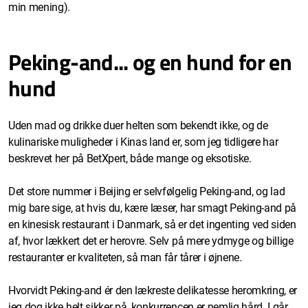
min mening).
Peking-and... og en hund for en
hund
Uden mad og drikke duer helten som bekendt ikke, og de
kulinariske muligheder i Kinas land er, som jeg tidligere har
beskrevet her på BetXpert, både mange og eksotiske.
Det store nummer i Beijing er selvfølgelig Peking-and, og lad
mig bare sige, at hvis du, kære læser, har smagt Peking-and på
en kinesisk restaurant i Danmark, så er det ingenting ved siden
af, hvor lækkert det er herovre. Selv på mere ydmyge og billige
restauranter er kvaliteten, så man får tårer i øjnene.
Hvorvidt Peking-and ér den lækreste delikatesse heromkring, er
jeg dog ikke helt sikker på, konkurrencen er nemlig hård. I går