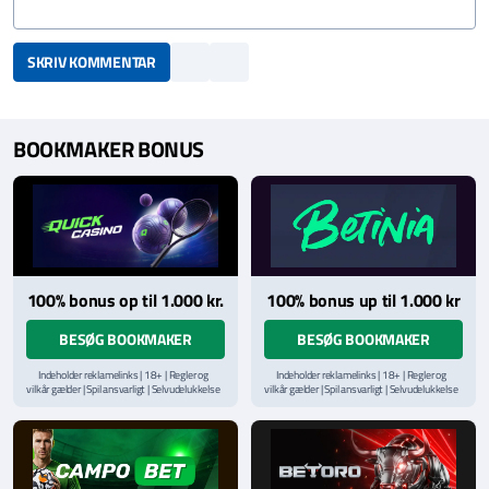
SKRIV KOMMENTAR
BOOKMAKER BONUS
100% bonus op til 1.000 kr.
100% bonus up til 1.000 kr
BESØG BOOKMAKER
BESØG BOOKMAKER
Indeholder reklamelinks | 18+ | Regler og
Indeholder reklamelinks | 18+ | Regler og
vilkår gælder | Spil ansvarligt | Selvudelukkelse
vilkår gælder | Spil ansvarligt | Selvudelukkelse
via
ROFUS.nu
| Kontakt Spillemyndighedens
via
ROFUS.nu
| Kontakt Spillemyndighedens
hjælpelinje på
StopSpillet.dk
hjælpelinje på
StopSpillet.dk
Læs vilkår og betingelser
her
Læs vilkår og betingelser
her