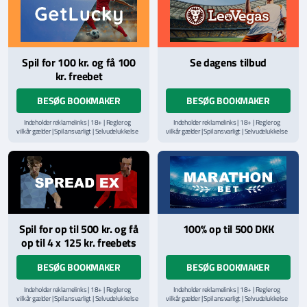
Spil for 100 kr. og få 100
Se dagens tilbud
kr. freebet
BESØG BOOKMAKER
BESØG BOOKMAKER
Indeholder reklamelinks | 18+ | Regler og
Indeholder reklamelinks | 18+ | Regler og
vilkår gælder | Spil ansvarligt | Selvudelukkelse
vilkår gælder | Spil ansvarligt | Selvudelukkelse
via
ROFUS.nu
| Kontakt Spillemyndighedens
via
ROFUS.nu
| Kontakt Spillemyndighedens
hjælpelinje på
StopSpillet.dk
hjælpelinje på
StopSpillet.dk
Læs vilkår og betingelser
her
Spil for op til 500 kr. og få
100% op til 500 DKK
op til 4 x 125 kr. freebets
BESØG BOOKMAKER
BESØG BOOKMAKER
Indeholder reklamelinks | 18+ | Regler og
Indeholder reklamelinks | 18+ | Regler og
vilkår gælder | Spil ansvarligt | Selvudelukkelse
vilkår gælder | Spil ansvarligt | Selvudelukkelse