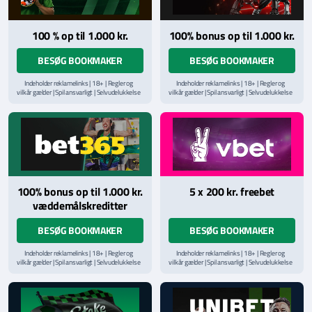
100 % op til 1.000 kr.
100% bonus op til 1.000 kr.
BESØG BOOKMAKER
BESØG BOOKMAKER
Indeholder reklamelinks | 18+ | Regler og
Indeholder reklamelinks | 18+ | Regler og
vilkår gælder | Spil ansvarligt | Selvudelukkelse
vilkår gælder | Spil ansvarligt | Selvudelukkelse
via
ROFUS.nu
| Kontakt Spillemyndighedens
via
ROFUS.nu
| Kontakt Spillemyndighedens
hjælpelinje på
StopSpillet.dk
hjælpelinje på
StopSpillet.dk
Læs vilkår og betingelser
her
Læs vilkår og betingelser
her
100% bonus op til 1.000 kr.
5 x 200 kr. freebet
væddemålskreditter
BESØG BOOKMAKER
BESØG BOOKMAKER
Indeholder reklamelinks | 18+ | Regler og
Indeholder reklamelinks | 18+ | Regler og
vilkår gælder | Spil ansvarligt | Selvudelukkelse
vilkår gælder | Spil ansvarligt | Selvudelukkelse
via
ROFUS.nu
| Kontakt Spillemyndighedens
via
ROFUS.nu
| Kontakt Spillemyndighedens
hjælpelinje på
StopSpillet.dk
hjælpelinje på
StopSpillet.dk
Læs vilkår og betingelser
her