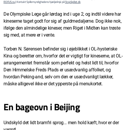
ROFUS.nu
| Kontakt Spillemyndighedens hjælpelinje på
StopSpillet.dk
De Olympiske Lege går lørdag ind i uge 2, og indtil videre har
kineserne taget godt for sig af guldmedaljerne. Dog ikke nok,
ifølge den almindelige kineser, men Riget i Midten kan trøste
sig med, at mere er i vente.
Torben N. Sørensen befinder sig i øjeblikket i OL-hysteriske
Kina og beretter om, hvorfor det er vigtigt for kineserne, at OL-
arrangementet fremstår som perfekt og helst lidt til, hvorfor
Den Himmelske Freds Plads er usædvanlig affolket, og
hvordan Peking-and, selv om den er usædvanligt lækker,
måske alligevel ikke er det ypperste på menukortet.
En bageovn i Beijing
Undskyld det lidt bramfri sprog... men hold kæft, hvor er der
varmt!