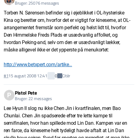
Bruger: 25076 messages
Torben N. Sørensen befinder sig i øjeblikket i OL-hysteriske
Kina og beretter om, hvorfor det er vigtigt for kineserne, at OL-
arrangementet fremstår som perfekt og helst lidt til, hvorfor
Den Himmelske Freds Plads er usædvanlig affolket, og
hvordan Peking-and, selv om den er usædvanligt lækker,
måske alligevel ikke er det ypperste på menukortet:
http://www.betxpert.com/artike…
Citér
#1
15 august 2008 12:41
0
Pistol Pete
P
Bruger: 22 messages
Lee Hyun Il slog nu ikke Chen Jin i kvartfinalen, men Bao
Chunlai. Chen Jin spadserede efter tre lette kampe til
semifinalen, hvor han spillede mod Lin Dan. Kampen var en
ren farce, da kineserne helt tydeligt havde aftalt at Lin Dan
skulle have sejren. Synd for sporten og ærgerligt, at man ikke