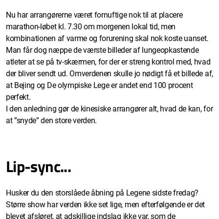
Nu har arrangørerne været fornuftige nok til at placere
marathon-løbet kl. 7.30 om morgenen lokal tid, men
kombinationen af varme og forurening skal nok koste uanset.
Man får dog næppe de værste billeder af lungeopkastende
atleter at se på tv-skærmen, for der er streng kontrol med, hvad
der bliver sendt ud. Omverdenen skulle jo nødigt få et billede af,
at Bejing og De olympiske Lege er andet end 100 procent
perfekt.
I den anledning gør de kinesiske arrangører alt, hvad de kan, for
at ”snyde” den store verden.
Lip-sync...
Husker du den storslåede åbning på Legene sidste fredag?
Større show har verden ikke set lige, men efterfølgende er det
blevet afsløret, at adskillige indslag ikke var, som de