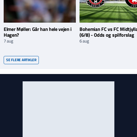
Elmer Møller: Går han hele vejen i
Bohemian FC vs FC Midtjyll
Hagen?
(6/8) - Odds og spilforslag
7 aug
6 aug
SE FLERE ARTIKLER