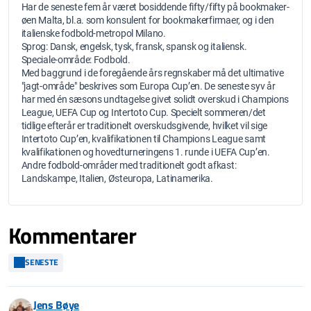
Har de seneste fem år været bosiddende fifty/fifty på bookmaker-
øen Malta, bl.a. som konsulent for bookmakerfirmaer, og i den
italienske fodbold-metropol Milano.
Sprog: Dansk, engelsk, tysk, fransk, spansk og italiensk.
Speciale-område: Fodbold.
Med baggrund i de foregående års regnskaber må det ultimative
"jagt-område" beskrives som Europa Cup’en. De seneste syv år
har med én sæsons undtagelse givet solidt overskud i Champions
League, UEFA Cup og Intertoto Cup. Specielt sommeren/det
tidlige efterår er traditionelt overskudsgivende, hvilket vil sige
Intertoto Cup’en, kvalifikationen til Champions League samt
kvalifikationen og hovedturneringens 1. runde i UEFA Cup’en.
Andre fodbold-områder med traditionelt godt afkast:
Landskampe, Italien, Østeuropa, Latinamerika.
Kommentarer
SENESTE
Jens Bøye