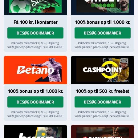
Få 100 kr. i kontanter
100% bonus op til 1.000 kr.
BESØG BOOKMAKER
BESØG BOOKMAKER
Indeholder reklamelinks | 18+ | Regler og
Indeholder reklamelinks | 18+ | Regler og
vilkår gælder | Spil ansvarligt | Selvudelukkelse
vilkår gælder | Spil ansvarligt | Selvudelukkelse
via
ROFUS.nu
| Kontakt Spillemyndighedens
via
ROFUS.nu
| Kontakt Spillemyndighedens
hjælpelinje på
StopSpillet.dk
hjælpelinje på
StopSpillet.dk
Læs vilkår og betingelser
her
Læs vilkår og betingelser
her
100% bonus op til 1.000 kr.
100% op til 500 kr. freebet
BESØG BOOKMAKER
BESØG BOOKMAKER
Indeholder reklamelinks | 18+ | Regler og
Indeholder reklamelinks | 18+ | Regler og
vilkår gælder | Spil ansvarligt | Selvudelukkelse
vilkår gælder | Spil ansvarligt | Selvudelukkelse
via
ROFUS.nu
| Kontakt Spillemyndighedens
via
ROFUS.nu
| Kontakt Spillemyndighedens
hjælpelinje på
StopSpillet.dk
hjælpelinje på
StopSpillet.dk
Læs vilkår og betingelser
her