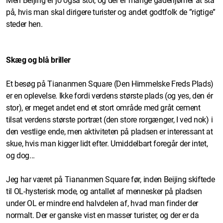
Men Beijing er jo også stor, og der er mange gadehjørner at stå
på, hvis man skal dirigere turister og andet godtfolk de ”rigtige”
steder hen.
Skæg og blå briller
Et besøg på Tiananmen Square (Den Himmelske Freds Plads)
er en oplevelse. Ikke fordi verdens største plads (og yes, den ér
stor), er meget andet end et stort område med gråt cement
tilsat verdens største portræt (den store rorgænger, I ved nok) i
den vestlige ende, men aktiviteten på pladsen er interessant at
skue, hvis man kigger lidt efter. Umiddelbart foregår der intet,
og dog...
Jeg har været på Tiananmen Square før, inden Beijing skiftede
til OL-hysterisk mode, og antallet af mennesker på pladsen
under OL er mindre end halvdelen af, hvad man finder der
normalt. Der er ganske vist en masser turister, og der er da