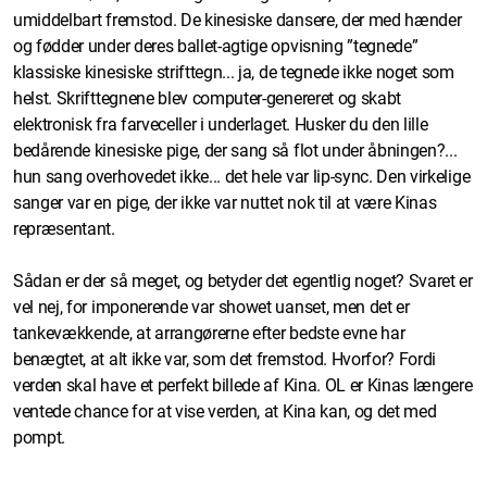
umiddelbart fremstod. De kinesiske dansere, der med hænder
og fødder under deres ballet-agtige opvisning ”tegnede”
klassiske kinesiske strifttegn... ja, de tegnede ikke noget som
helst. Skrifttegnene blev computer-genereret og skabt
elektronisk fra farveceller i underlaget. Husker du den lille
bedårende kinesiske pige, der sang så flot under åbningen?...
hun sang overhovedet ikke... det hele var lip-sync. Den virkelige
sanger var en pige, der ikke var nuttet nok til at være Kinas
repræsentant.
Sådan er der så meget, og betyder det egentlig noget? Svaret er
vel nej, for imponerende var showet uanset, men det er
tankevækkende, at arrangørerne efter bedste evne har
benægtet, at alt ikke var, som det fremstod. Hvorfor? Fordi
verden skal have et perfekt billede af Kina. OL er Kinas længere
ventede chance for at vise verden, at Kina kan, og det med
pompt.