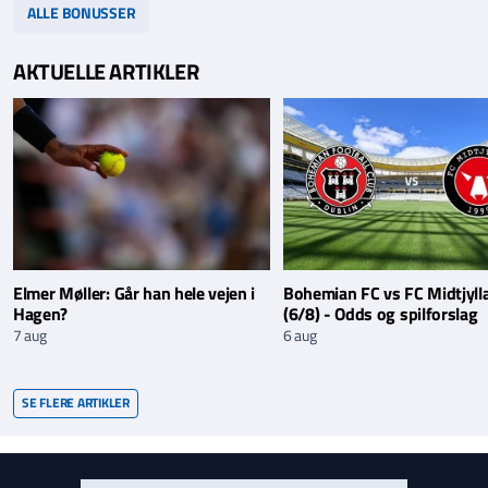
ALLE BONUSSER
AKTUELLE ARTIKLER
Elmer Møller: Går han hele vejen i
Bohemian FC vs FC Midtjyll
Hagen?
(6/8) - Odds og spilforslag
7 aug
6 aug
SE FLERE ARTIKLER