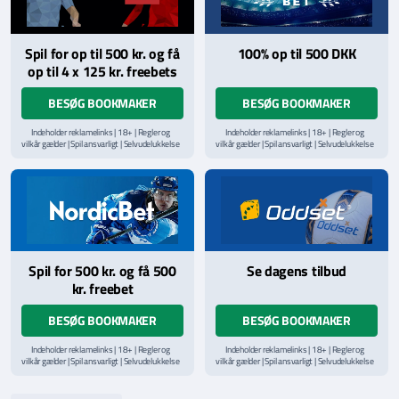
Spil for op til 500 kr. og få
100% op til 500 DKK
op til 4 x 125 kr. freebets
BESØG BOOKMAKER
BESØG BOOKMAKER
Indeholder reklamelinks | 18+ | Regler og
Indeholder reklamelinks | 18+ | Regler og
vilkår gælder | Spil ansvarligt | Selvudelukkelse
vilkår gælder | Spil ansvarligt | Selvudelukkelse
via
ROFUS.nu
| Kontakt Spillemyndighedens
via
ROFUS.nu
| Kontakt Spillemyndighedens
hjælpelinje på
StopSpillet.dk
hjælpelinje på
StopSpillet.dk
Læs vilkår og betingelser
her
Spil for 500 kr. og få 500
Se dagens tilbud
kr. freebet
BESØG BOOKMAKER
BESØG BOOKMAKER
Indeholder reklamelinks | 18+ | Regler og
Indeholder reklamelinks | 18+ | Regler og
vilkår gælder | Spil ansvarligt | Selvudelukkelse
vilkår gælder | Spil ansvarligt | Selvudelukkelse
via
ROFUS.nu
| Kontakt Spillemyndighedens
via
ROFUS.nu
| Kontakt Spillemyndighedens
hjælpelinje på
StopSpillet.dk
hjælpelinje på
StopSpillet.dk
Læs vilkår og betingelser
her
Læs vilkår og betingelser
her