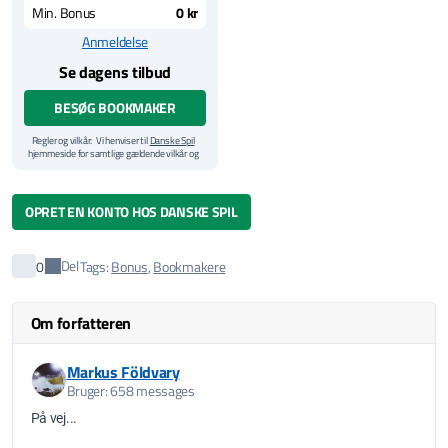
Min. Bonus
0 kr
Anmeldelse
Se dagens tilbud
BESØG BOOKMAKER
Regler og vilkår: Vi henviser til
Danske Spil
hjemmeside for samtlige gældende vilkår og
betingelser for denne bonus.
OPRET EN KONTO HOS DANSKE SPIL
Del
0
Tags:
Bonus
,
Bookmakere
Om forfatteren
Markus Földvary
Bruger: 658 messages
På vej...