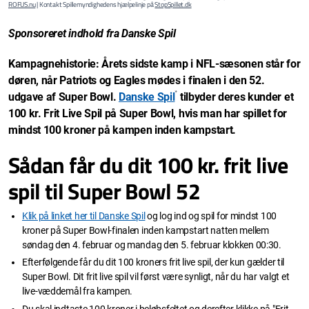
ROFUS.nu
| Kontakt Spillemyndighedens hjælpelinje på
StopSpillet.dk
Sponsoreret indhold fra Danske Spil
Kampagnehistorie: Årets sidste kamp i NFL-sæsonen står for
døren, når Patriots og Eagles mødes i finalen i den 52.
*
udgave af Super Bowl.
Danske Spil
tilbyder deres kunder et
100 kr. Frit Live Spil på Super Bowl, hvis man har spillet for
mindst 100 kroner på kampen inden kampstart.
Sådan får du dit 100 kr. frit live
spil til Super Bowl 52
Klik på linket her til Danske Spil
og log ind og spil for mindst 100
kroner på Super Bowl-finalen inden kampstart natten mellem
søndag den 4. februar og mandag den 5. februar klokken 00:30.
Efterfølgende får du dit 100 kroners frit live spil, der kun gælder til
Super Bowl. Dit frit live spil vil først være synligt, når du har valgt et
live-væddemål fra kampen.
Du skal indtaste 100 kroner i beløbsfeltet og derefter klikke på "Frit