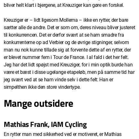
bliver helt klart i bjergene, at Kreuziger kan gøre en forskel.
Kreuziger er – lidt ligesom Mollema – ikke en rytter, der bare
sætter alle de andre. Det er som om, deres niveau bliver justeret
til konkurrencen. Det er derfor svært at se ham smadre fra
konkurrenterne op ad Verbier og de øvrige stigninger, selvom
man nu nok kunne tillade sig at forvente dette af en rytter, der
er blevet nummer fem i Tour de France. I al fald i det her felt.
Jeg har det lidt spøjst med Kreuziger, for i min optik burde han
være et bæst i disse ugelange etapeløb, men på samme tid har
jeg svært ved at se ham vinde selv i dette felt: Han er
simpelthen ikke den store vindertype.
Mange outsidere
Mathias Frank, IAM Cycling
En rytter man med sikkerhed ved er motiveret, er Mathias