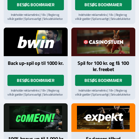
BESØG BOOKMAKER
BESØG BOOKMAKER
Indeholder reklamelinks | 18+ | Regler og
Indeholder reklamelinks | 18+ | Regler og
vilkår gælder | Spil ansvarligt | Selvudelukkelse
vilkår gælder | Spil ansvarligt | Selvudelukkelse
via
ROFUS.nu
| Kontakt Spillemyndighedens
via
ROFUS.nu
| Kontakt Spillemyndighedens
hjælpelinje på
StopSpillet.dk
hjælpelinje på
StopSpillet.dk
Læs vilkår og betingelser
her
Back up-spil op til 1000 kr.
Spil for 100 kr. og få 100
kr. freebet
BESØG BOOKMAKER
BESØG BOOKMAKER
Indeholder reklamelinks | 18+ | Regler og
Indeholder reklamelinks | 18+ | Regler og
vilkår gælder | Spil ansvarligt | Selvudelukkelse
vilkår gælder | Spil ansvarligt | Selvudelukkelse
via
ROFUS.nu
| Kontakt Spillemyndighedens
via
ROFUS.nu
| Kontakt Spillemyndighedens
hjælpelinje på
StopSpillet.dk
hjælpelinje på
StopSpillet.dk
Læs vilkår og betingelser
her
100% bonus up til 1.000 kr
Se dagens tilbud