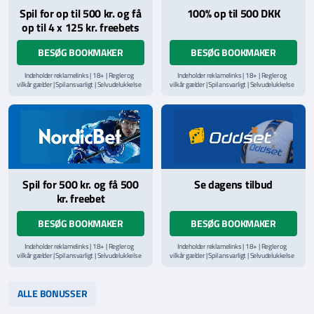
Spil for op til 500 kr. og få
100% op til 500 DKK
op til 4 x 125 kr. freebets
BESØG BOOKMAKER
BESØG BOOKMAKER
Indeholder reklamelinks | 18+ | Regler og
Indeholder reklamelinks | 18+ | Regler og
vilkår gælder | Spil ansvarligt | Selvudelukkelse
vilkår gælder | Spil ansvarligt | Selvudelukkelse
via
ROFUS.nu
| Kontakt Spillemyndighedens
via
ROFUS.nu
| Kontakt Spillemyndighedens
hjælpelinje på
StopSpillet.dk
hjælpelinje på
StopSpillet.dk
Læs vilkår og betingelser
her
Spil for 500 kr. og få 500
Se dagens tilbud
kr. freebet
BESØG BOOKMAKER
BESØG BOOKMAKER
Indeholder reklamelinks | 18+ | Regler og
Indeholder reklamelinks | 18+ | Regler og
vilkår gælder | Spil ansvarligt | Selvudelukkelse
vilkår gælder | Spil ansvarligt | Selvudelukkelse
via
ROFUS.nu
| Kontakt Spillemyndighedens
via
ROFUS.nu
| Kontakt Spillemyndighedens
hjælpelinje på
StopSpillet.dk
hjælpelinje på
StopSpillet.dk
Læs vilkår og betingelser
her
Læs vilkår og betingelser
her
ALLE BONUSSER