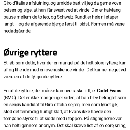
Giro d’Italias afslutning, og umiddelbart vil jeg da gerne vove
pelsen og sige, at han får svært ved at vinde. Der er halvlang
pause mellem de to løb, og Schweiz Rundt er hele ni etaper
langt – og de afgørende bjerge først til sidst. Formen må være
nedadgående.
Øvrige ryttere
Et løb som dette, hvor der er mangel på de helt store ryttere, kan
af og til ende med en overraskende vinder. Det kunne meget vel
være en af de følgende ryttere.
En af de ryttere, der måske kan overraske lidt, er
Cadel Evans
(BMC). Det er ikke mange uger siden, at han blev betragtet som
en seriøs kandidat til Giro d’Italia-sejren, men som løbet gik,
stod det temmelig hurtigt klart, at Evans ikke havde den
fornødne styrke til at sidde med i toppen. På stignignerne var
han helt igennem anonym. Det skal kræve lidt af en oprejsning,