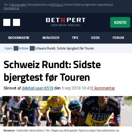
18+ |
Spil ansvarligt
| Selvudelukkelse via
ROFUS.nu
| Kontakt Spillemyndighedens hjælpelinje på
StopSpillet.dk
UK MENUEN
KONTO
MENU
SØG
BOOKMAKERE
BONUSSER
TIPS
ODDS
FORUM
Hjem
Artikler
Schweiz Rundt: Sidste bjergtest før Touren
Schweiz Rundt: Sidste
bjergtest før Touren
Skrevet af
deleted-user-8519
den
5 sep 2018 10:43
1
kommentar
Annonce
- Indeholder reklamelinks | 18+ | Regler og vilkår gælder | Spil ansvarligt | Selvudelukkelse via