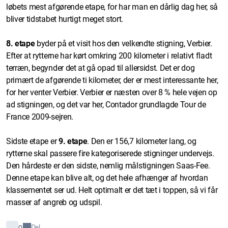
løbets mest afgørende etape, for har man en dårlig dag her, så
bliver tidstabet hurtigt meget stort.
8. etape
byder på et visit hos den velkendte stigning, Verbier.
Efter at rytterne har kørt omkring 200 kilometer i relativt fladt
terræn, begynder det at gå opad til allersidst. Det er dog
primært de afgørende ti kilometer, der er mest interessante her,
for her venter Verbier. Verbier er næsten over 8 % hele vejen op
ad stigningen, og det var her, Contador grundlagde Tour de
France 2009-sejren.
Sidste etape er
9. etape
. Den er 156,7 kilometer lang, og
rytterne skal passere fire kategoriserede stigninger undervejs.
Den hårdeste er den sidste, nemlig målstigningen Saas-Fee.
Denne etape kan blive alt, og det hele afhænger af hvordan
klassementet ser ud. Helt optimalt er det tæt i toppen, så vi får
masser af angreb og udspil.
Del
0