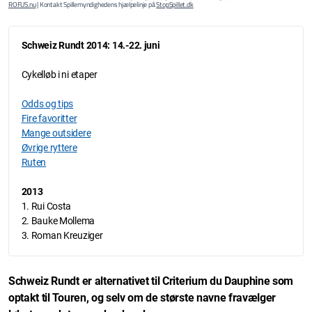
ROFUS.nu
| Kontakt Spillemyndighedens hjælpelinje på
StopSpillet.dk
Schweiz Rundt 2014: 14.-22. juni
Cykelløb i ni etaper
Odds og tips
Fire favoritter
Mange outsidere
Øvrige ryttere
Ruten
2013
1. Rui Costa
2. Bauke Mollema
3. Roman Kreuziger
Schweiz Rundt er alternativet til Criterium du Dauphine som
optakt til Touren, og selv om de største navne fravælger