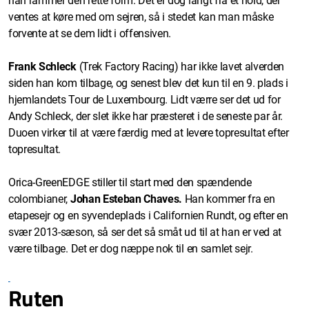
han rammer den rette form. Det er dog langt fra et hold, der
ventes at køre med om sejren, så i stedet kan man måske
forvente at se dem lidt i offensiven.
Frank Schleck
(Trek Factory Racing) har ikke lavet alverden
siden han kom tilbage, og senest blev det kun til en 9. plads i
hjemlandets Tour de Luxembourg. Lidt værre ser det ud for
Andy Schleck, der slet ikke har præsteret i de seneste par år.
Duoen virker til at være færdig med at levere topresultat efter
topresultat.
Orica-GreenEDGE stiller til start med den spændende
colombianer,
Johan Esteban Chaves.
Han kommer fra en
etapesejr og en syvendeplads i Californien Rundt, og efter en
svær 2013-sæson, så ser det så småt ud til at han er ved at
være tilbage. Det er dog næppe nok til en samlet sejr.
Ruten