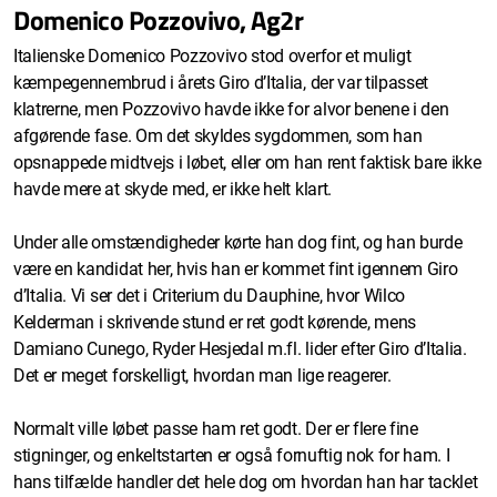
Domenico Pozzovivo, Ag2r
Italienske Domenico Pozzovivo stod overfor et muligt
kæmpegennembrud i årets Giro d’Italia, der var tilpasset
klatrerne, men Pozzovivo havde ikke for alvor benene i den
afgørende fase. Om det skyldes sygdommen, som han
opsnappede midtvejs i løbet, eller om han rent faktisk bare ikke
havde mere at skyde med, er ikke helt klart.
Under alle omstændigheder kørte han dog fint, og han burde
være en kandidat her, hvis han er kommet fint igennem Giro
d’Italia. Vi ser det i Criterium du Dauphine, hvor Wilco
Kelderman i skrivende stund er ret godt kørende, mens
Damiano Cunego, Ryder Hesjedal m.fl. lider efter Giro d’Italia.
Det er meget forskelligt, hvordan man lige reagerer.
Normalt ville løbet passe ham ret godt. Der er flere fine
stigninger, og enkeltstarten er også fornuftig nok for ham. I
hans tilfælde handler det hele dog om hvordan han har tacklet