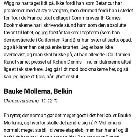
Wiggins har taget lidt på. Ikke fordi han som Betancur har
problemer med at styre vægten, men derimod fordi han i stedet
for Tour de France, skal deltage i Commonwealth Games.
Bookmakerne har i skrivende stund ham som den absolutte
favorit til løbet, og jeg forstår tanken: I topform (som han
demonstrerede i Californien Rundt) er han svær at sætte opad,
og så klarer han det på enkeltstarten. Jeg er bare ikke
overbevist, og man skal huske på, at han allerede i Californien
Rundt var ret presset af Rohan Dennis – nu er klatrererne altså
lige et tak stærkere. Jeg går lidt mod bookmakerne her, og så
kan jeg ligne et fjols, når løbet er slut.
Bauke Mollema, Belkin
Chancevurdering: 11-12 %
En rytter, der normalt gør det meget godt i det her løb, er Bauke
Mollema, og hvorfor skulle det ændre sig i år? Mollema er
normalt meget stabil i diverse etapeløb, men han har af og til