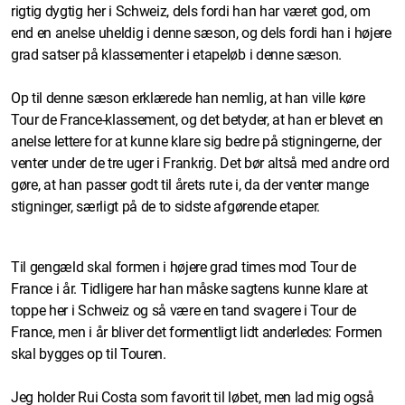
rigtig dygtig her i Schweiz, dels fordi han har været god, om
end en anelse uheldig i denne sæson, og dels fordi han i højere
grad satser på klassementer i etapeløb i denne sæson.
Op til denne sæson erklærede han nemlig, at han ville køre
Tour de France-klassement, og det betyder, at han er blevet en
anelse lettere for at kunne klare sig bedre på stigningerne, der
venter under de tre uger i Frankrig. Det bør altså med andre ord
gøre, at han passer godt til årets rute i, da der venter mange
stigninger, særligt på de to sidste afgørende etaper.
Til gengæld skal formen i højere grad times mod Tour de
France i år. Tidligere har han måske sagtens kunne klare at
toppe her i Schweiz og så være en tand svagere i Tour de
France, men i år bliver det formentligt lidt anderledes: Formen
skal bygges op til Touren.
Jeg holder Rui Costa som favorit til løbet, men lad mig også