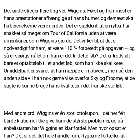
Det understreger flere ting ved Wiggins. Først og fremmest er
hans præstationer afhængige af hans humør, og dernæst skal
forberedelserne være i orden. Det er sjældent, at en rytter har
snakket så meget om Tour of California uden at være
amerikaner, som Wiggins gjorde. Det virker til, at det er
nødvendigt for ham, at være 110 % forberedt på opgaven – og
så er spørgsmålet om han er det til dette løb? Det er trods alt
bare et optaktsløb til et andet løb, som han ikke skal køre.
Umiddelbart er svaret, at han næppe er motiveret, men på den
anden side vil han nok gerne vise overfor Sky og Froome, at de
sagtens kunne bruge hans kvaliteter i det franske storløb.
Med andre ord: Wiggins er én stor lottokupon. I det her felt
burde klatrerne ikke give ham de største problemer, og på
enkeltstarten har Wiggins en klar fordel. Men hvor opsat er
han? Det er dét, det hele handler om. Rygterne fortæller, at