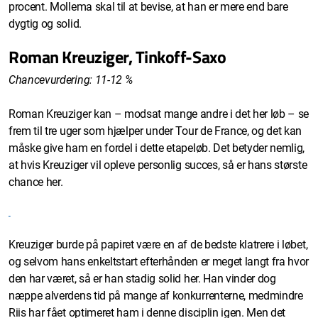
procent. Mollema skal til at bevise, at han er mere end bare
dygtig og solid.
Roman Kreuziger, Tinkoff-Saxo
Chancevurdering: 11-12 %
Roman Kreuziger kan – modsat mange andre i det her løb – se
frem til tre uger som hjælper under Tour de France, og det kan
måske give ham en fordel i dette etapeløb. Det betyder nemlig,
at hvis Kreuziger vil opleve personlig succes, så er hans største
chance her.
Kreuziger burde på papiret være en af de bedste klatrere i løbet,
og selvom hans enkeltstart efterhånden er meget langt fra hvor
den har været, så er han stadig solid her. Han vinder dog
næppe alverdens tid på mange af konkurrenterne, medmindre
Riis har fået optimeret ham i denne disciplin igen. Men det