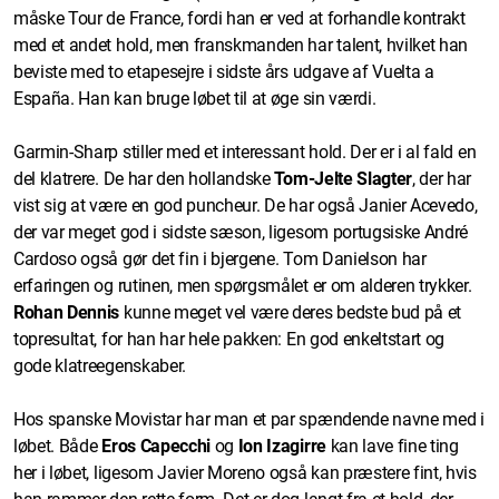
måske Tour de France, fordi han er ved at forhandle kontrakt
med et andet hold, men franskmanden har talent, hvilket han
beviste med to etapesejre i sidste års udgave af Vuelta a
España. Han kan bruge løbet til at øge sin værdi.
Garmin-Sharp stiller med et interessant hold. Der er i al fald en
del klatrere. De har den hollandske
Tom-Jelte Slagter
, der har
vist sig at være en god puncheur. De har også Janier Acevedo,
der var meget god i sidste sæson, ligesom portugsiske André
Cardoso også gør det fin i bjergene. Tom Danielson har
erfaringen og rutinen, men spørgsmålet er om alderen trykker.
Rohan Dennis
kunne meget vel være deres bedste bud på et
topresultat, for han har hele pakken: En god enkeltstart og
gode klatreegenskaber.
Hos spanske Movistar har man et par spændende navne med i
løbet. Både
Eros Capecchi
og
Ion Izagirre
kan lave fine ting
her i løbet, ligesom Javier Moreno også kan præstere fint, hvis