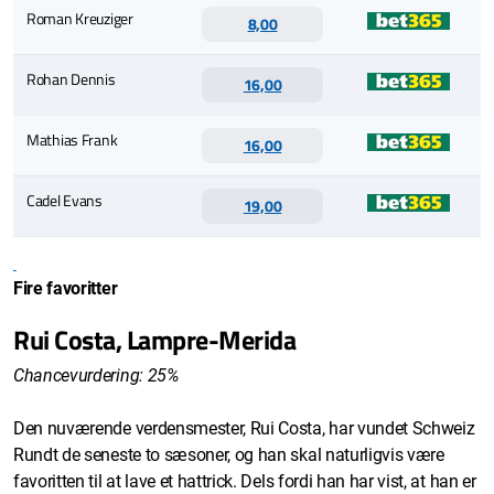
Roman Kreuziger
8,00
Rohan Dennis
16,00
Mathias Frank
16,00
Cadel Evans
19,00
Fire favoritter
Rui Costa, Lampre-Merida
Chancevurdering: 25%
Den nuværende verdensmester, Rui Costa, har vundet Schweiz
Rundt de seneste to sæsoner, og han skal naturligvis være
favoritten til at lave et hattrick. Dels fordi han har vist, at han er