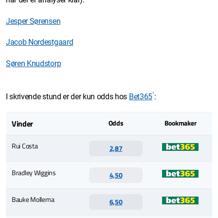
Jesper Sørensen
Jacob Nordestgaard
Søren Knudstorp
*
I skrivende stund er der kun odds hos
Bet365
:
Vinder
Odds
Bookmaker
Rui Costa
2,87
Bradley Wiggins
4,50
Bauke Mollema
6,50