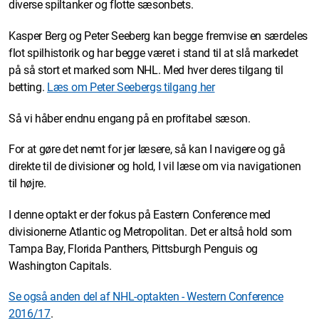
diverse spiltanker og flotte sæsonbets.
Kasper Berg og Peter Seeberg kan begge fremvise en særdeles
flot spilhistorik og har begge været i stand til at slå markedet
på så stort et marked som NHL. Med hver deres tilgang til
betting.
Læs om Peter Seebergs tilgang her
Så vi håber endnu engang på en profitabel sæson.
For at gøre det nemt for jer læsere, så kan I navigere og gå
direkte til de divisioner og hold, I vil læse om via navigationen
til højre.
I denne optakt er der fokus på Eastern Conference med
divisionerne Atlantic og Metropolitan. Det er altså hold som
Tampa Bay, Florida Panthers, Pittsburgh Penguis og
Washington Capitals.
Se også anden del af NHL-optakten - Western Conference
2016/17
.