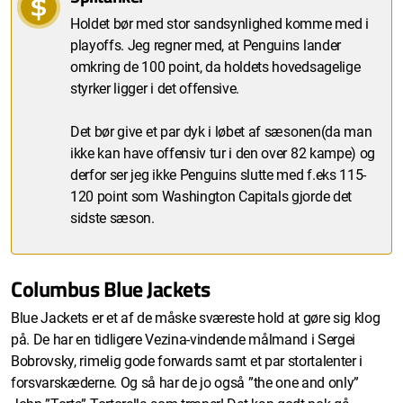
Holdet bør med stor sandsynlighed komme med i
playoffs. Jeg regner med, at Penguins lander
omkring de 100 point, da holdets hovedsagelige
styrker ligger i det offensive.
Det bør give et par dyk i løbet af sæsonen(da man
ikke kan have offensiv tur i den over 82 kampe) og
derfor ser jeg ikke Penguins slutte med f.eks 115-
120 point som Washington Capitals gjorde det
sidste sæson.
Columbus Blue Jackets
Blue Jackets er et af de måske sværeste hold at gøre sig klog
på. De har en tidligere Vezina-vindende målmand i Sergei
Bobrovsky, rimelig gode forwards samt et par stortalenter i
forsvarskæderne. Og så har de jo også ”the one and only”