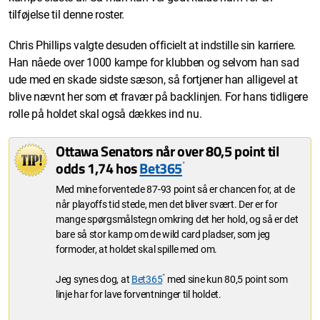
tilføjelse til denne roster.
Chris Phillips valgte desuden officielt at indstille sin karriere.
Han nåede over 1000 kampe for klubben og selvom han sad
ude med en skade sidste sæson, så fortjener han alligevel at
blive nævnt her som et fravær på backlinjen. For hans tidligere
rolle på holdet skal også dækkes ind nu.
Ottawa Senators når over 80,5 point til
odds 1,74 hos
Bet365
*
Med mine forventede 87-93 point så er chancen for, at de
når playoffs tid stede, men det bliver svært. Der er for
mange spørgsmålstegn omkring det her hold, og så er det
bare så stor kamp om de wild card pladser, som jeg
formoder, at holdet skal spille med om.
*
Jeg synes dog, at
Bet365
med sine kun 80,5 point som
linje har for lave forventninger til holdet.