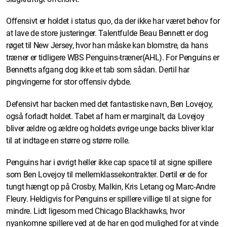
Offensivt er holdet i status quo, da der ikke har været behov for
at lave de store justeringer. Talentfulde Beau Bennett er dog
røget til New Jersey, hvor han måske kan blomstre, da hans
træner er tidligere WBS Penguins-træner(AHL). For Penguins er
Bennetts afgang dog ikke et tab som sådan. Dertil har
pingvingerne for stor offensiv dybde.
Defensivt har backen med det fantastiske navn, Ben Lovejoy,
også forladt holdet. Tabet af ham er marginalt, da Lovejoy
bliver ældre og ældre og holdets øvrige unge backs bliver klar
til at indtage en større og større rolle.
Penguins har i øvrigt heller ikke cap space til at signe spillere
som Ben Lovejoy til mellemklassekontrakter. Dertil er de for
tungt hængt op på Crosby, Malkin, Kris Letang og Marc-Andre
Fleury. Heldigvis for Penguins er spillere villige til at signe for
mindre. Lidt ligesom med Chicago Blackhawks, hvor
nyankomne spillere ved at de har en god mulighed for at vinde