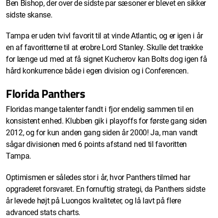
Ben Bishop, der over de sidste par sæsoner er blevet en sikker
sidste skanse.
Tampa er uden tvivl favorit til at vinde Atlantic, og er igen i år
en af favoritterne til at erobre Lord Stanley. Skulle det trække
for længe ud med at få signet Kucherov kan Bolts dog igen få
hård konkurrence både i egen division og i Conferencen.
Florida Panthers
Floridas mange talenter fandt i fjor endelig sammen til en
konsistent enhed. Klubben gik i playoffs for første gang siden
2012, og for kun anden gang siden år 2000! Ja, man vandt
sågar divisionen med 6 points afstand ned til favoritten
Tampa.
Optimismen er således stor i år, hvor Panthers tilmed har
opgraderet forsvaret. En fornuftig strategi, da Panthers sidste
år levede højt på Luongos kvaliteter, og lå lavt på flere
advanced stats charts.