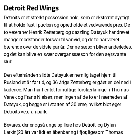
Detroit Red Wings
Detroits er et stærkt possession hold, som er ekstremt dygtigt
til at holde fast i pucken og opretholde et vedvarende pres. De
to veteraner Henrik Zetterberg og dazzling Datsyuk har drevet
mange modstander forsvar til vanvid, og de to har været
bærende over de sidste par år. Denne sæson bliver anderledes,
og det kan blive en svær overganssæson for den sejrsvante
klub.
Den efterhånden slidte Datsyuk er nemlig taget hjem til
Rusland et år før tid, og 36 årige Zetterberg er gået en del ned i
kadence. Man har hentet fornuftige forstærkninger i Thomas
Vanek og Frans Nielsen, men ingen af de to er i nærheden af
Datsyuk, og begge er i starten af 30´erne, hvilket blot øger
Detroits veteran-park.
Bevares, der er også unge spillere hos Detroit, og Dylan
Larkin(20 år) var lidt en åbenbaring i fjor, ligesom Thomas