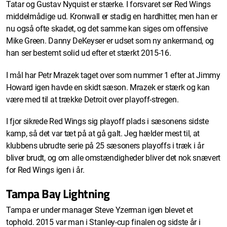
Tatar og Gustav Nyquist er stærke. I forsvaret ser Red Wings
middelmådige ud. Kronwall er stadig en hardhitter, men han er
nu også ofte skadet, og det samme kan siges om offensive
Mike Green. Danny DeKeyser er udset som ny ankermand, og
han ser bestemt solid ud efter et stærkt 2015-16.
I mål har Petr Mrazek taget over som nummer 1 efter at Jimmy
Howard igen havde en skidt sæson. Mrazek er stærk og kan
være med til at trække Detroit over playoff-stregen.
I fjor sikrede Red Wings sig playoff plads i sæsonens sidste
kamp, så det var tæt på at gå galt. Jeg hælder mest til, at
klubbens ubrudte serie på 25 sæsoners playoffs i træk i år
bliver brudt, og om alle omstændigheder bliver det nok snævert
for Red Wings igen i år.
Tampa Bay Lightning
Tampa er under manager Steve Yzerman igen blevet et
tophold. 2015 var man i Stanley-cup finalen og sidste år i