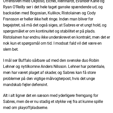
Offensiven med Okposo, Eichel, Reinhardt, Evander Kane og
Ryan O’Reilly ser i det hele taget ganske spændende ud, og
backsiden med Bogosian, Kulikov, Ristolainen og Cody
Fransson er heller ikke helt ringe. Inden man bliver for
begejstret, så må det også siges, at Sabres er et ungt hold, og
spørgsmålet er om kontinuitet og stabilitet er på plads.
Ristolainen har endnu ikke underskrevet en kontrakt, men det er
nok kun et spørgsmål om tid. I modsat fald vil det være en
slem bet.
I mål ser Buffalo sårbare ud med den svenske duo Robin
Lehner og nytilkomne Anders Nilsson. Lehner har potentiale,
men har været plaget af skader, og Sabres kan få store
problemer på den vigtige målvogterpost, hvis det unge
mandskab fejler defensivt.
Alt i alt ligner det en sæson med yderligere fremgang for
Sabres, men de er nu stadig et stykke vej fra at kunne spille
med om playoffpladserne.