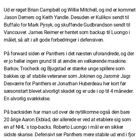
Ud er røget Brian Campbell og Willie Mitchell, og ind er kommet
Jason Demers og Keith Yandle. Desuden er Kulikov sendt til
Buffalo for Mark Pysyk, og skuffende Gudbrandson sendt til
Vancouver. James Reimer er hentet som backup til Luongo i
målet, så alt i alt gode forbedringer i defensiven.
På forward siden er Panthers i det næsten uforandrede, og der
er jo heller ingen grund til at ændre en velkørende maskine.
Barkov, Trocheck og Bjugstad er stærke unge spillere som
bakkes op af stabile veteraner som Jokinen og Jaromir Jagr.
Desværre for Panthers er Jonathan Huberdeau her kort før
sæsonstart blevet alvorligt skadet og er ude i op til 4 måneder.
En alvorlig svækkelse.
På backsiden har man ud over de nytilkomne også den bare
20 årige Aaron Ekblad, der allerede er ved at etablere sig som
en af NHL´s top-backs. Roberto Luongo i mål er en sikker
sidste skanse. Defensivt ser Panthers mere stabile ud end i fjor