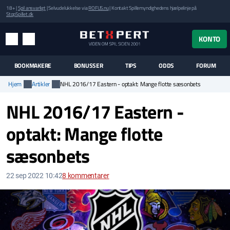
18+ |
Spil ansvarligt
| Selvudelukkelse via
ROFUS.nu
| Kontakt Spillemyndighedens hjælpelinje på
StopSpillet.dk
UK MENUEN
KONTO
MENU
SØG
BOOKMAKERE
BONUSSER
TIPS
ODDS
FORUM
Hjem
Artikler
NHL 2016/17 Eastern - optakt: Mange flotte sæsonbets
NHL 2016/17 Eastern -
optakt: Mange flotte
sæsonbets
22 sep 2022 10:42
8
kommentarer