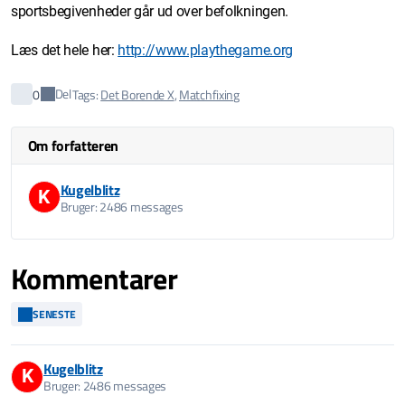
sportsbegivenheder går ud over befolkningen.
Læs det hele her:
http://www.playthegame.org
Del
0
Tags:
Det Borende X
,
Matchfixing
Om forfatteren
Kugelblitz
K
Bruger: 2486 messages
Kommentarer
SENESTE
Kugelblitz
K
Bruger: 2486 messages