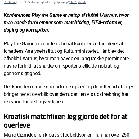
ROFUS.nu
| Kontakt Spillemyndighedens hjælpelinje på
StopSpillet.dk
Konferencen Play the Game er netop afsluttet i Aarhus, hvor
man nåede forbi emner som matchfixing, FIFA-reformer,
doping og korruption.
Play the Game er en international konference faciliteret af
Idrættens Analyseinstitut og Kulturministeriet. I år blev det
afholdt i Aarhus, hvor man havde en lang række prominente
navne forbi til at snakke om sportens etik, demokrati og
gennemsigtighed.
Det kom der mange spændende oplæg og debatter ud af, og vi
bringer her et overblik over dem, der i en vis udstrækning har
relevans for bettingverdenen.
Kroatisk matchfixer: Jeg gjorde det for at
overleve
Mario Cižmek er en kroatisk fodboldspiller. Han har over 250