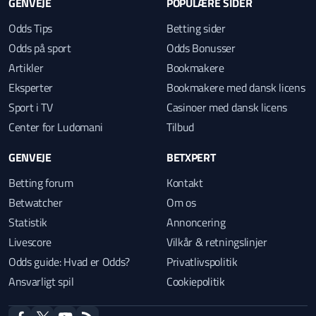
GENVEJE
POPULÆRE SIDER
Odds Tips
Betting sider
Odds på sport
Odds Bonusser
Artikler
Bookmakere
Eksperter
Bookmakere med dansk licens
Sport i TV
Casinoer med dansk licens
Center for Ludomani
Tilbud
GENVEJE
BETXPERT
Betting forum
Kontakt
Betwatcher
Om os
Statistik
Annoncering
Livescore
Vilkår & retningslinjer
Odds guide: Hvad er Odds?
Privatlivspolitik
Ansvarligt spil
Cookiepolitik
facebook
twitter
youtube
RSS