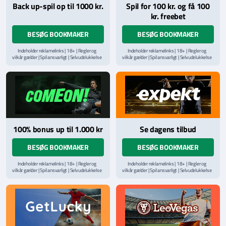
Back up-spil op til 1000 kr.
Spil for 100 kr. og få 100
kr. freebet
BESØG BOOKMAKER
BESØG BOOKMAKER
Indeholder reklamelinks | 18+ | Regler og
Indeholder reklamelinks | 18+ | Regler og
vilkår gælder | Spil ansvarligt | Selvudelukkelse
vilkår gælder | Spil ansvarligt | Selvudelukkelse
via
ROFUS.nu
| Kontakt Spillemyndighedens
via
ROFUS.nu
| Kontakt Spillemyndighedens
hjælpelinje på
StopSpillet.dk
hjælpelinje på
StopSpillet.dk
Læs vilkår og betingelser
her
100% bonus up til 1.000 kr
Se dagens tilbud
BESØG BOOKMAKER
BESØG BOOKMAKER
Indeholder reklamelinks | 18+ | Regler og
Indeholder reklamelinks | 18+ | Regler og
vilkår gælder | Spil ansvarligt | Selvudelukkelse
vilkår gælder | Spil ansvarligt | Selvudelukkelse
via
ROFUS.nu
| Kontakt Spillemyndighedens
via
ROFUS.nu
| Kontakt Spillemyndighedens
hjælpelinje på
StopSpillet.dk
hjælpelinje på
StopSpillet.dk
Læs vilkår og betingelser
her
Læs vilkår og betingelser
her