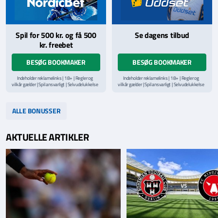
Spil for 500 kr. og få 500
Se dagens tilbud
kr. freebet
BESØG BOOKMAKER
BESØG BOOKMAKER
Indeholder reklamelinks | 18+ | Regler og
Indeholder reklamelinks | 18+ | Regler og
vilkår gælder | Spil ansvarligt | Selvudelukkelse
vilkår gælder | Spil ansvarligt | Selvudelukkelse
via
ROFUS.nu
| Kontakt Spillemyndighedens
via
ROFUS.nu
| Kontakt Spillemyndighedens
hjælpelinje på
StopSpillet.dk
hjælpelinje på
StopSpillet.dk
Læs vilkår og betingelser
her
Læs vilkår og betingelser
her
ALLE BONUSSER
AKTUELLE ARTIKLER