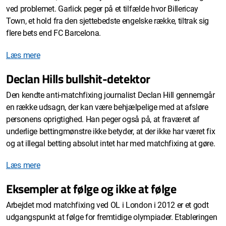
ved problemet. Garlick peger på et tilfælde hvor Billericay
Town, et hold fra den sjettebedste engelske række, tiltrak sig
flere bets end FC Barcelona.
Læs mere
Declan Hills bullshit-detektor
Den kendte anti-matchfixing journalist Declan Hill gennemgår
en række udsagn, der kan være behjælpelige med at afsløre
personens oprigtighed. Han peger også på, at fraværet af
underlige bettingmønstre ikke betyder, at der ikke har været fix
og at illegal betting absolut intet har med matchfixing at gøre.
Læs mere
Eksempler at følge og ikke at følge
Arbejdet mod matchfixing ved OL i London i 2012 er et godt
udgangspunkt at følge for fremtidige olympiader. Etableringen