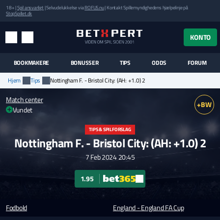
18+ |
Spil ansvarligt
| Selvudelukkelse via
ROFUS.nu
| Kontakt Spillemyndighedens hjælpelinje på
StopSpillet.dk
UK MENUEN
KONTO
MENU
SØG
BOOKMAKERE
BONUSSER
TIPS
ODDS
FORUM
Hjem
Tips
Nottingham F. - Bristol City: (AH: +1.0) 2
Match center
+BW
Vundet
TIPS & SPILFORSLAG
Nottingham F. - Bristol City: (AH: +1.0) 2
7 Feb 2024 20:45
1.95
Fodbold
England - England FA Cup