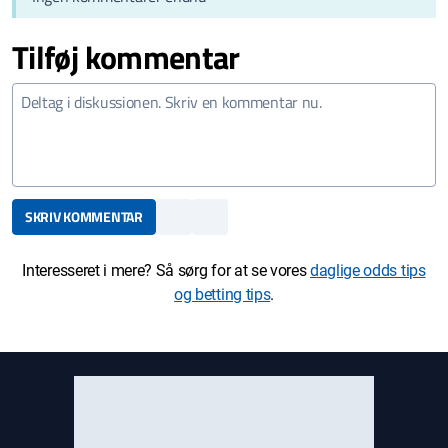
Tilføj kommentar
SKRIV KOMMENTAR
Interesseret i mere? Så sørg for at se vores
daglige odds tips
og betting tips
.