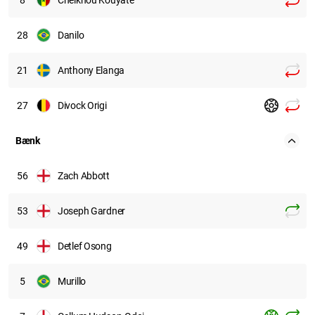
8
Cheikhou Kouyaté
28
Danilo
21
Anthony Elanga
27
Divock Origi
Bænk
56
Zach Abbott
53
Joseph Gardner
49
Detlef Osong
5
Murillo