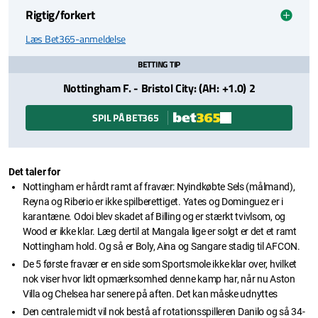
Rigtig/forkert
Læs Bet365-anmeldelse
BETTING TIP
Nottingham F. - Bristol City: (AH: +1.0) 2
SPIL PÅ BET365
Det taler for
Nottingham er hårdt ramt af fravær: Nyindkøbte Sels (målmand),
Reyna og Riberio er ikke spilberettiget. Yates og Dominguez er i
karantæne. Odoi blev skadet af Billing og er stærkt tvivlsom, og
Wood er ikke klar. Læg dertil at Mangala lige er solgt er det et ramt
Nottingham hold. Og så er Boly, Aina og Sangare stadig til AFCON.
De 5 første fravær er en side som Sportsmole ikke klar over, hvilket
nok viser hvor lidt opmærksomhed denne kamp har, når nu Aston
Villa og Chelsea har senere på aften. Det kan måske udnyttes
Den centrale midt vil nok bestå af rotationsspilleren Danilo og så 34-