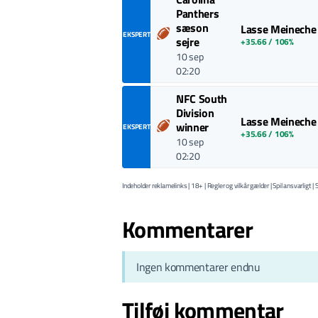
Panthers
sæson
Lasse Meineche
EKSPERT
sejre
+35.66 / 106%
10 sep
02:20
NFC South
Division
Lasse Meineche
winner
EKSPERT
+35.66 / 106%
10 sep
02:20
Indeholder reklamelinks | 18+ | Regler og vilkår gælder | Spil ansvarligt 
Kommentarer
Ingen kommentarer endnu
Tilføj kommentar