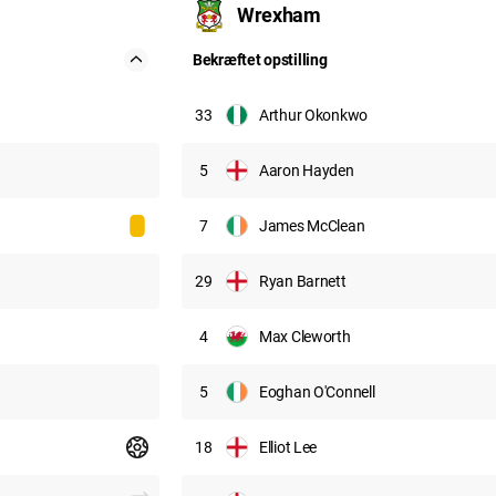
Wrexham
Bekræftet opstilling
33
Arthur Okonkwo
5
Aaron Hayden
7
James McClean
29
Ryan Barnett
4
Max Cleworth
5
Eoghan O'Connell
18
Elliot Lee