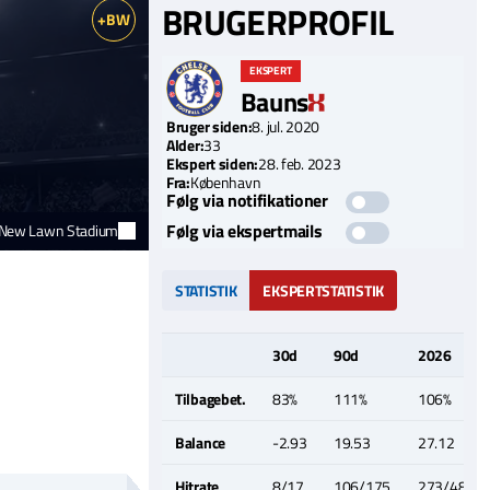
BRUGERPROFIL
+BW
EKSPERT
Bauns
Bruger siden:
8. jul. 2020
Alder:
33
Ekspert siden:
28. feb. 2023
Fra:
København
Følg via notifikationer
Følg via ekspertmails
d New Lawn Stadium
STATISTIK
EKSPERTSTATISTIK
30d
90d
2026
Tilbagebet.
83%
111%
106%
Balance
-2.93
19.53
27.12
Hitrate
8/17
106/175
273/481