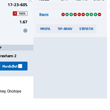
17-23-60%
1
102%
Bauns
1.67
PROFIL
TIP-ARKIV
STATISTIK
IP
Wrexham: 2
eney, Onotoye