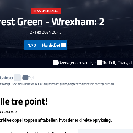
TIPS & SPILFORSLAG
rest Green - Wrexham: 2
27 Feb 2024 20:45
1.70
Overvejende overskyet
The Fully Charge
Del
isninger
1
ansvarligt | Selvudelukkelse via
ROFUS.nu
| Kontakt Spillemyndighedens hjælpelinje på
StopSpillet.dk
le tre point!
l League
blive oppe i toppen af tabellen, hvor der er direkte oprykning.