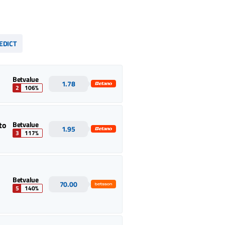
ldende vilkår og betingelser for denne bonus.
EDICT
Betvalue
1.78
2
106%
to
Betvalue
1.95
3
117%
Betvalue
70.00
5
140%