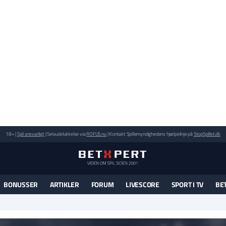
18+ |
Spil ansvarligt
| Selvudelukkelse via
ROFUS.nu
| Kontakt Spillemyndighedens hjælpelinje på
StopSpillet.dk
BONUSSER
ARTIKLER
FORUM
LIVESCORE
SPORT I TV
BE