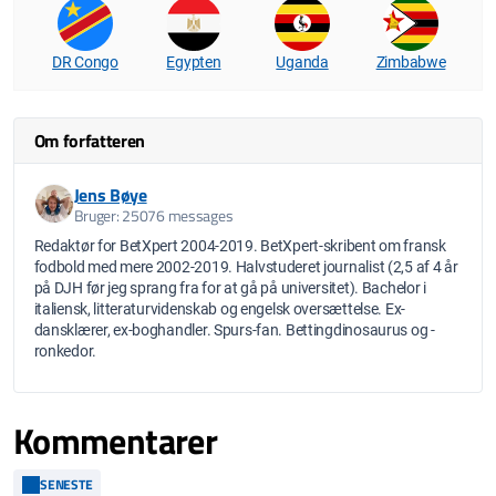
DR Congo
Egypten
Uganda
Zimbabwe
Om forfatteren
Jens Bøye
Bruger: 25076 messages
Redaktør for BetXpert 2004-2019. BetXpert-skribent om fransk
fodbold med mere 2002-2019. Halvstuderet journalist (2,5 af 4 år
på DJH før jeg sprang fra for at gå på universitet). Bachelor i
italiensk, litteraturvidenskab og engelsk oversættelse. Ex-
dansklærer, ex-boghandler. Spurs-fan. Bettingdinosaurus og -
ronkedor.
Kommentarer
SENESTE