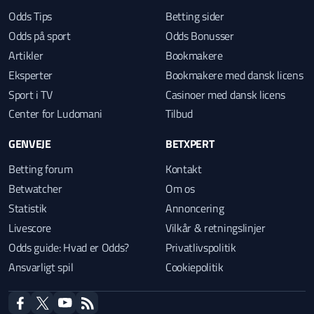
Odds Tips
Betting sider
Odds på sport
Odds Bonusser
Artikler
Bookmakere
Eksperter
Bookmakere med dansk licens
Sport i TV
Casinoer med dansk licens
Center for Ludomani
Tilbud
GENVEJE
BETXPERT
Betting forum
Kontakt
Betwatcher
Om os
Statistik
Annoncering
Livescore
Vilkår & retningslinjer
Odds guide: Hvad er Odds?
Privatlivspolitik
Ansvarligt spil
Cookiepolitik
facebook
twitter
youtube
RSS