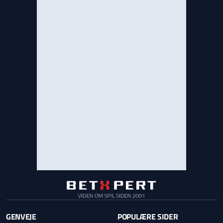
GENVEJE
POPULÆRE SIDER