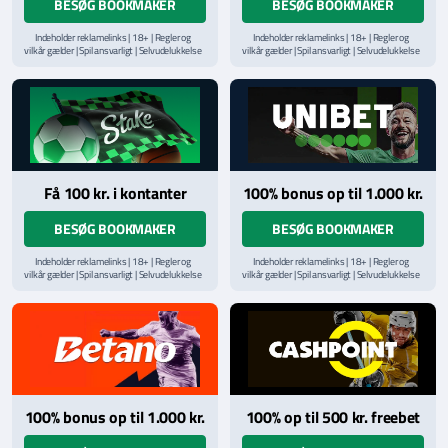
BESØG BOOKMAKER
BESØG BOOKMAKER
Indeholder reklamelinks | 18+ | Regler og
Indeholder reklamelinks | 18+ | Regler og
vilkår gælder | Spil ansvarligt | Selvudelukkelse
vilkår gælder | Spil ansvarligt | Selvudelukkelse
via
ROFUS.nu
| Kontakt Spillemyndighedens
via
ROFUS.nu
| Kontakt Spillemyndighedens
hjælpelinje på
StopSpillet.dk
hjælpelinje på
StopSpillet.dk
Læs vilkår og betingelser
her
Få 100 kr. i kontanter
100% bonus op til 1.000 kr.
BESØG BOOKMAKER
BESØG BOOKMAKER
Indeholder reklamelinks | 18+ | Regler og
Indeholder reklamelinks | 18+ | Regler og
vilkår gælder | Spil ansvarligt | Selvudelukkelse
vilkår gælder | Spil ansvarligt | Selvudelukkelse
via
ROFUS.nu
| Kontakt Spillemyndighedens
via
ROFUS.nu
| Kontakt Spillemyndighedens
hjælpelinje på
StopSpillet.dk
hjælpelinje på
StopSpillet.dk
Læs vilkår og betingelser
her
Læs vilkår og betingelser
her
100% bonus op til 1.000 kr.
100% op til 500 kr. freebet