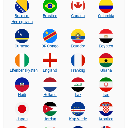
Bosnien-
Brasilien
Canada
Colombia
Hercegovina
Curacao
DR Congo
Ecuador
Egypten
Elfenbenskysten
England
Frankrig
Ghana
Haiti
Holland
Irak
Iran
Japan
Jordan
Kap Verde
Kroatien