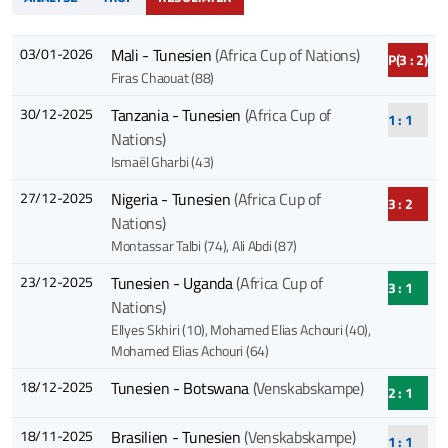
03/01-2026
Mali - Tunesien
(Africa Cup of Nations)
P(3 : 2)
Firas Chaouat (88)
30/12-2025
Tanzania - Tunesien
(Africa Cup of
1 : 1
Nations)
Ismaël Gharbi (43)
27/12-2025
Nigeria - Tunesien
(Africa Cup of
3 : 2
Nations)
Montassar Talbi (74)
, Ali Abdi (87)
23/12-2025
Tunesien - Uganda
(Africa Cup of
3 : 1
Nations)
Ellyes Skhiri (10)
, Mohamed Elias Achouri (40)
,
Mohamed Elias Achouri (64)
18/12-2025
Tunesien - Botswana
(Venskabskampe)
2 : 1
18/11-2025
Brasilien - Tunesien
(Venskabskampe)
1 : 1