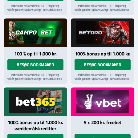
Indeholder reklamelinks | 18+ | Regler og
Indeholder reklamelinks | 18+ | Regler og
vilkår gælder | Spil ansvarligt | Selvudelukkelse
vilkår gælder | Spil ansvarligt | Selvudelukkelse
via
ROFUS.nu
| Kontakt Spillemyndighedens
via
ROFUS.nu
| Kontakt Spillemyndighedens
hjælpelinje på
StopSpillet.dk
hjælpelinje på
StopSpillet.dk
Læs vilkår og betingelser
her
Læs vilkår og betingelser
her
100 % op til 1.000 kr.
100% bonus op til 1.000 kr.
BESØG BOOKMAKER
BESØG BOOKMAKER
Indeholder reklamelinks | 18+ | Regler og
Indeholder reklamelinks | 18+ | Regler og
vilkår gælder | Spil ansvarligt | Selvudelukkelse
vilkår gælder | Spil ansvarligt | Selvudelukkelse
via
ROFUS.nu
| Kontakt Spillemyndighedens
via
ROFUS.nu
| Kontakt Spillemyndighedens
hjælpelinje på
StopSpillet.dk
hjælpelinje på
StopSpillet.dk
Læs vilkår og betingelser
her
Læs vilkår og betingelser
her
100% bonus op til 1.000 kr.
5 x 200 kr. freebet
væddemålskreditter