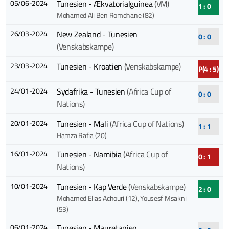
05/06-2024
Tunesien - Ækvatorialguinea
(VM)
1 : 0
Mohamed Ali Ben Romdhane (82)
26/03-2024
New Zealand - Tunesien
0 : 0
(Venskabskampe)
23/03-2024
Tunesien - Kroatien
(Venskabskampe)
P(4 : 5)
24/01-2024
Sydafrika - Tunesien
(Africa Cup of
0 : 0
Nations)
20/01-2024
Tunesien - Mali
(Africa Cup of Nations)
1 : 1
Hamza Rafia (20)
16/01-2024
Tunesien - Namibia
(Africa Cup of
0 : 1
Nations)
10/01-2024
Tunesien - Kap Verde
(Venskabskampe)
2 : 0
Mohamed Elias Achouri (12)
, Yousesf Msakni
(53)
06/01-2024
Tunesien - Mauretanien