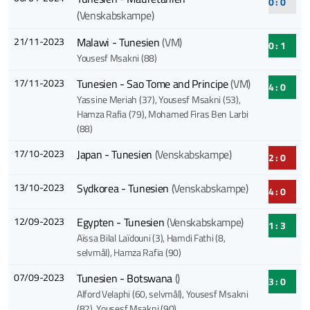
0 : 0
(Venskabskampe)
21/11-2023
Malawi - Tunesien
(VM)
0 : 1
Yousesf Msakni (88)
17/11-2023
Tunesien - Sao Tome and Principe
(VM)
4 : 0
Yassine Meriah (37)
, Yousesf Msakni (53)
,
Hamza Rafia (79)
, Mohamed Firas Ben Larbi
(88)
17/10-2023
Japan - Tunesien
(Venskabskampe)
2 : 0
13/10-2023
Sydkorea - Tunesien
(Venskabskampe)
4 : 0
12/09-2023
Egypten - Tunesien
(Venskabskampe)
1 : 3
Aïssa Bilal Laïdouni (3)
, Hamdi Fathi (8,
selvmål)
, Hamza Rafia (90)
07/09-2023
Tunesien - Botswana
()
3 : 0
Alford Velaphi (60, selvmål)
, Yousesf Msakni
(82)
, Yousesf Msakni (90)