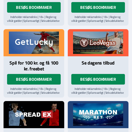
BESØG BOOKMAKER
BESØG BOOKMAKER
Indeholder reklamelinks | 18+ | Regler og
Indeholder reklamelinks | 18+ | Regler og
vilkår gælder | Spil ansvarligt | Selvudelukkelse
vilkår gælder | Spil ansvarligt | Selvudelukkelse
via
ROFUS.nu
| Kontakt Spillemyndighedens
via
ROFUS.nu
| Kontakt Spillemyndighedens
hjælpelinje på
StopSpillet.dk
hjælpelinje på
StopSpillet.dk
Læs vilkår og betingelser
her
Læs vilkår og betingelser
her
Spil for 100 kr. og få 100
Se dagens tilbud
kr. freebet
BESØG BOOKMAKER
BESØG BOOKMAKER
Indeholder reklamelinks | 18+ | Regler og
Indeholder reklamelinks | 18+ | Regler og
vilkår gælder | Spil ansvarligt | Selvudelukkelse
vilkår gælder | Spil ansvarligt | Selvudelukkelse
via
ROFUS.nu
| Kontakt Spillemyndighedens
via
ROFUS.nu
| Kontakt Spillemyndighedens
hjælpelinje på
StopSpillet.dk
hjælpelinje på
StopSpillet.dk
Læs vilkår og betingelser
her