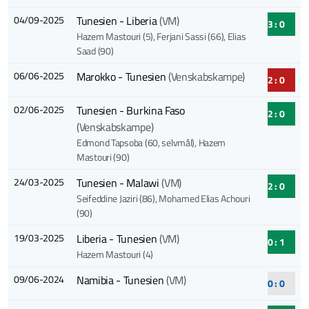
04/09-2025
Tunesien - Liberia
(VM)
3 : 0
Hazem Mastouri (5)
, Ferjani Sassi (66)
, Elias
Saad (90)
06/06-2025
Marokko - Tunesien
(Venskabskampe)
2 : 0
02/06-2025
Tunesien - Burkina Faso
2 : 0
(Venskabskampe)
Edmond Tapsoba (60, selvmål)
, Hazem
Mastouri (90)
24/03-2025
Tunesien - Malawi
(VM)
2 : 0
Seifeddine Jaziri (86)
, Mohamed Elias Achouri
(90)
19/03-2025
Liberia - Tunesien
(VM)
0 : 1
Hazem Mastouri (4)
09/06-2024
Namibia - Tunesien
(VM)
0 : 0