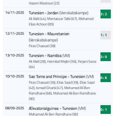
Hazem Mastouri (23)
14/11-2025
Tunesien - Jordan
(Venskabskampe)
3 : 2
Ali Abdi (44)
, Montassar Talbi (67)
, Mohamed
Elias Achouri (85)
12/11-2025
Tunesien - Mauretanien
1 : 1
(Venskabskampe)
Firas Chaouat (38)
13/10-2025
Tunesien - Namibia
(VM)
3 : 0
Ali Abdi (28)
, Hannibal Mejbri (56)
, Ferjani Sassi
(64)
10/10-2025
Sao Tome and Principe - Tunesien
(VM)
0 : 6
Firas Chaouat (36)
, Elias Saad (39)
, Elias Saad
(43)
, Ismaël Gharbi (47)
, Mohamed Ali Ben
Romdhane (68)
, Mohamed Ali Ben Romdhane
(90)
08/09-2025
Ækvatorialguinea - Tunesien
(VM)
0 : 1
Mohamed Ali Ben Romdhane (90)