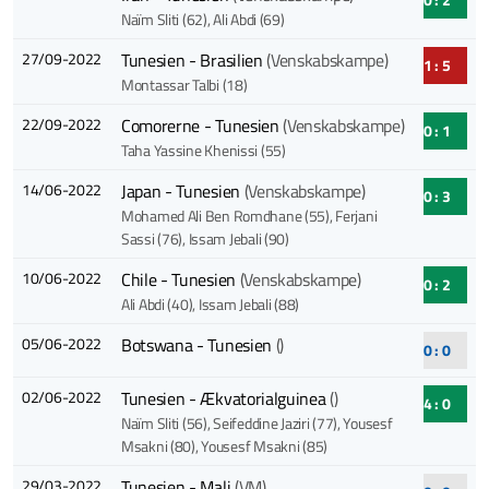
Naïm Sliti (62)
, Ali Abdi (69)
27/09-2022
Tunesien - Brasilien
(Venskabskampe)
1 : 5
Montassar Talbi (18)
22/09-2022
Comorerne - Tunesien
(Venskabskampe)
0 : 1
Taha Yassine Khenissi (55)
14/06-2022
Japan - Tunesien
(Venskabskampe)
0 : 3
Mohamed Ali Ben Romdhane (55)
, Ferjani
Sassi (76)
, Issam Jebali (90)
10/06-2022
Chile - Tunesien
(Venskabskampe)
0 : 2
Ali Abdi (40)
, Issam Jebali (88)
05/06-2022
Botswana - Tunesien
()
0 : 0
02/06-2022
Tunesien - Ækvatorialguinea
()
4 : 0
Naïm Sliti (56)
, Seifeddine Jaziri (77)
, Yousesf
Msakni (80)
, Yousesf Msakni (85)
29/03-2022
Tunesien - Mali
(VM)