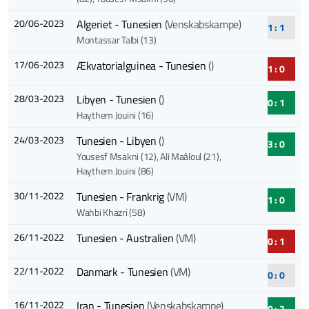
20/06-2023
Algeriet - Tunesien
(Venskabskampe)
1 : 1
Montassar Talbi (13)
17/06-2023
Ækvatorialguinea - Tunesien
()
1 : 0
28/03-2023
Libyen - Tunesien
()
0 : 1
Haythem Jouini (16)
24/03-2023
Tunesien - Libyen
()
3 : 0
Yousesf Msakni (12)
, Ali Maâloul (21)
,
Haythem Jouini (86)
30/11-2022
Tunesien - Frankrig
(VM)
1 : 0
Wahbi Khazri (58)
26/11-2022
Tunesien - Australien
(VM)
0 : 1
22/11-2022
Danmark - Tunesien
(VM)
0 : 0
16/11-2022
Iran - Tunesien
(Venskabskampe)
0 : 2