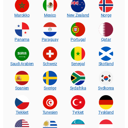
Marokko
Mexico
New Zealand
Norge
Panama
Paraguay
Portugal
Qatar
Saudi Arabien
Schweiz
Senegal
Skotland
Spanien
Sverige
Sydafrika
Sydkorea
Tjekkiet
Tunesien
Tyrkiet
Tyskland