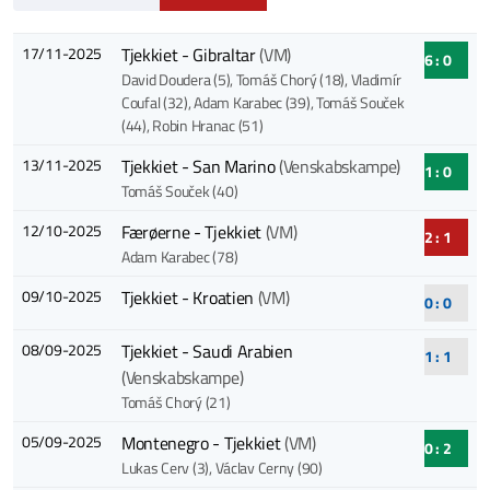
17/11-2025
Tjekkiet - Gibraltar
(VM)
6 : 0
David Doudera (5)
, Tomáš Chorý (18)
, Vladimír
Coufal (32)
, Adam Karabec (39)
, Tomáš Souček
(44)
, Robin Hranac (51)
13/11-2025
Tjekkiet - San Marino
(Venskabskampe)
1 : 0
Tomáš Souček (40)
12/10-2025
Færøerne - Tjekkiet
(VM)
2 : 1
Adam Karabec (78)
09/10-2025
Tjekkiet - Kroatien
(VM)
0 : 0
08/09-2025
Tjekkiet - Saudi Arabien
1 : 1
(Venskabskampe)
Tomáš Chorý (21)
05/09-2025
Montenegro - Tjekkiet
(VM)
0 : 2
Lukas Cerv (3)
, Václav Cerny (90)