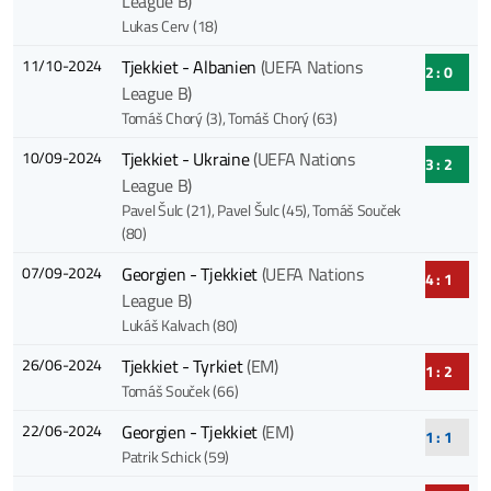
League B)
Lukas Cerv (18)
11/10-2024
Tjekkiet - Albanien
(UEFA Nations
2 : 0
League B)
Tomáš Chorý (3)
, Tomáš Chorý (63)
10/09-2024
Tjekkiet - Ukraine
(UEFA Nations
3 : 2
League B)
Pavel Šulc (21)
, Pavel Šulc (45)
, Tomáš Souček
(80)
07/09-2024
Georgien - Tjekkiet
(UEFA Nations
4 : 1
League B)
Lukáš Kalvach (80)
26/06-2024
Tjekkiet - Tyrkiet
(EM)
1 : 2
Tomáš Souček (66)
22/06-2024
Georgien - Tjekkiet
(EM)
1 : 1
Patrik Schick (59)