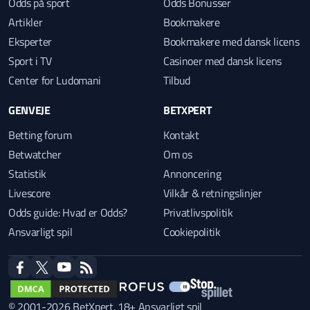
Odds på sport
Odds Bonusser
Artikler
Bookmakere
Eksperter
Bookmakere med dansk licens
Sport i TV
Casinoer med dansk licens
Center for Ludomani
Tilbud
GENVEJE
BETXPERT
Betting forum
Kontakt
Betwatcher
Om os
Statistik
Annoncering
Livescore
Vilkår & retningslinjer
Odds guide: Hvad er Odds?
Privatlivspolitik
Ansvarligt spil
Cookiepolitik
facebook
twitter
youtube
RSS
© 2001-2026 BetXpert.
18+ Ansvarligt spil