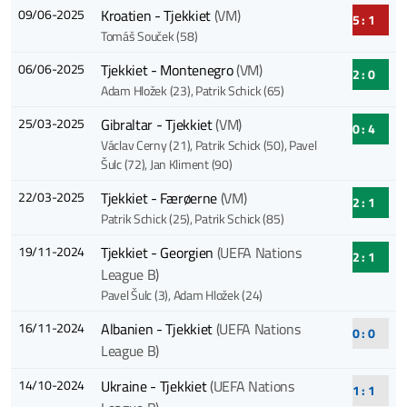
09/06-2025
Kroatien - Tjekkiet
(VM)
5 : 1
Tomáš Souček (58)
06/06-2025
Tjekkiet - Montenegro
(VM)
2 : 0
Adam Hložek (23)
, Patrik Schick (65)
25/03-2025
Gibraltar - Tjekkiet
(VM)
0 : 4
Václav Cerny (21)
, Patrik Schick (50)
, Pavel
Šulc (72)
, Jan Kliment (90)
22/03-2025
Tjekkiet - Færøerne
(VM)
2 : 1
Patrik Schick (25)
, Patrik Schick (85)
19/11-2024
Tjekkiet - Georgien
(UEFA Nations
2 : 1
League B)
Pavel Šulc (3)
, Adam Hložek (24)
16/11-2024
Albanien - Tjekkiet
(UEFA Nations
0 : 0
League B)
14/10-2024
Ukraine - Tjekkiet
(UEFA Nations
1 : 1