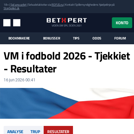
18+ |
Spil ansvarligt
| Selvudelukkelse via
ROFUS.nu
| Kontakt Spillemyndighedens hjælpelinje på
StopSpillet.dk
UK MENUEN
KONTO
MENU
SØG
BOOKMAKERE
BONUSSER
TIPS
ODDS
FORUM
VM i fodbold 2026 - Tjekkiet
- Resultater
16 jun 2026 00:41
ANALYSE
TRUP
RESULTATER