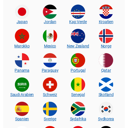
Japan
Jordan
Kap Verde
Kroatien
Marokko
Mexico
New Zealand
Norge
Panama
Paraguay
Portugal
Qatar
Saudi Arabien
Schweiz
Senegal
Skotland
Spanien
Sverige
Sydafrika
Sydkorea