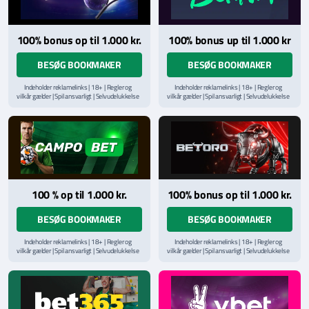
100% bonus op til 1.000 kr.
100% bonus up til 1.000 kr
BESØG BOOKMAKER
BESØG BOOKMAKER
Indeholder reklamelinks | 18+ | Regler og
Indeholder reklamelinks | 18+ | Regler og
vilkår gælder | Spil ansvarligt | Selvudelukkelse
vilkår gælder | Spil ansvarligt | Selvudelukkelse
via
ROFUS.nu
| Kontakt Spillemyndighedens
via
ROFUS.nu
| Kontakt Spillemyndighedens
hjælpelinje på
StopSpillet.dk
hjælpelinje på
StopSpillet.dk
Læs vilkår og betingelser
her
Læs vilkår og betingelser
her
100 % op til 1.000 kr.
100% bonus op til 1.000 kr.
BESØG BOOKMAKER
BESØG BOOKMAKER
Indeholder reklamelinks | 18+ | Regler og
Indeholder reklamelinks | 18+ | Regler og
vilkår gælder | Spil ansvarligt | Selvudelukkelse
vilkår gælder | Spil ansvarligt | Selvudelukkelse
via
ROFUS.nu
| Kontakt Spillemyndighedens
via
ROFUS.nu
| Kontakt Spillemyndighedens
hjælpelinje på
StopSpillet.dk
hjælpelinje på
StopSpillet.dk
Læs vilkår og betingelser
her
Læs vilkår og betingelser
her