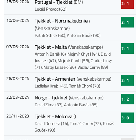
18/06-2024
Portugal - Tjekkiet
(EM)
2 : 1
Lukáš Provod (62)
10/06-2024
Tjekkiet - Nordmakedonien
2 : 1
(Venskabskampe)
Patrik Schick (60)
, Antonín Barák (90)
07/06-2024
Tjekkiet - Malta
(Venskabskampe)
7 : 1
Antonín Barák (6)
, Mojmír Chytil (44)
, David
Jurasek (47)
, Mojmír Chytil (58)
, Ondřej Lingr
(71)
, Matej Jurasek (86)
, Václav Cerny (89)
26/03-2024
Tjekkiet - Armenien
(Venskabskampe)
2 : 1
Ladislav Krejci (45)
, Tomáš Chorý (78)
22/03-2024
Norge - Tjekkiet
(Venskabskampe)
1 : 2
David Zima (37)
, Antonín Barák (85)
20/11-2023
Tjekkiet - Moldova
()
3 : 0
David Doudera (14)
, Tomáš Chorý (72)
, Tomáš
Souček (90)