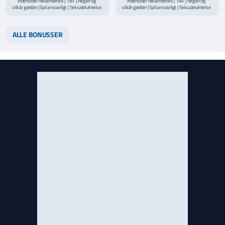
Indeholder reklamelinks | 18+ | Regler og
Indeholder reklamelinks | 18+ | Regler og
vilkår gælder | Spil ansvarligt | Selvudelukkelse
vilkår gælder | Spil ansvarligt | Selvudelukkelse
via
ROFUS.nu
| Kontakt Spillemyndighedens
via
ROFUS.nu
| Kontakt Spillemyndighedens
hjælpelinje på
StopSpillet.dk
hjælpelinje på
StopSpillet.dk
Læs vilkår og betingelser
her
Læs vilkår og betingelser
her
ALLE BONUSSER