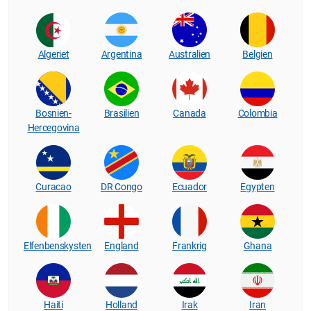
Algeriet
Argentina
Australien
Belgien
Bosnien-
Brasilien
Canada
Colombia
Hercegovina
Curacao
DR Congo
Ecuador
Egypten
Elfenbenskysten
England
Frankrig
Ghana
Haiti
Holland
Irak
Iran