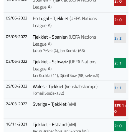
2 : 0
League A)
09/06-2022
Portugal - Tjekkiet
(UEFA Nations
2 : 0
League A)
05/06-2022
Tjekkiet - Spanien
(UEFA Nations
2 : 2
League A)
Jakub Pešek (4)
, Jan Kuchta (66)
02/06-2022
Tjekkiet - Schweiz
(UEFA Nations
2 : 1
League A)
Jan Kuchta (11)
, Djibril Sow (58, selvmål)
29/03-2022
Wales - Tjekkiet
(Venskabskampe)
1 : 1
Tomáš Souček (32)
24/03-2022
Sverige - Tjekkiet
(VM)
EFS 1 :
0
16/11-2021
Tjekkiet - Estland
(VM)
2 : 0
Jakub Brabec (59)
, Jan Sýkora (85)