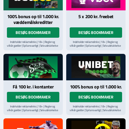
100% bonus op til 1.000 kr.
5 x 200 kr. freebet
væddemålskreditter
BESØG BOOKMAKER
BESØG BOOKMAKER
Indeholder reklamelinks | 18+ | Regler og
Indeholder reklamelinks | 18+ | Regler og
vilkår gælder | Spil ansvarligt | Selvudelukkelse
vilkår gælder | Spil ansvarligt | Selvudelukkelse
via
ROFUS.nu
| Kontakt Spillemyndighedens
via
ROFUS.nu
| Kontakt Spillemyndighedens
hjælpelinje på
StopSpillet.dk
hjælpelinje på
StopSpillet.dk
Læs vilkår og betingelser
her
Få 100 kr. i kontanter
100% bonus op til 1.000 kr.
BESØG BOOKMAKER
BESØG BOOKMAKER
Indeholder reklamelinks | 18+ | Regler og
Indeholder reklamelinks | 18+ | Regler og
vilkår gælder | Spil ansvarligt | Selvudelukkelse
vilkår gælder | Spil ansvarligt | Selvudelukkelse
via
ROFUS.nu
| Kontakt Spillemyndighedens
via
ROFUS.nu
| Kontakt Spillemyndighedens
hjælpelinje på
StopSpillet.dk
hjælpelinje på
StopSpillet.dk
Læs vilkår og betingelser
her
Læs vilkår og betingelser
her