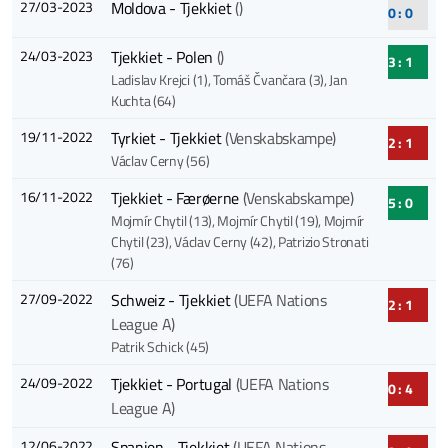
27/03-2023
Moldova - Tjekkiet
()
0 : 0
24/03-2023
Tjekkiet - Polen
()
3 : 1
Ladislav Krejci (1)
, Tomáš Čvančara (3)
, Jan
Kuchta (64)
19/11-2022
Tyrkiet - Tjekkiet
(Venskabskampe)
2 : 1
Václav Cerny (56)
16/11-2022
Tjekkiet - Færøerne
(Venskabskampe)
5 : 0
Mojmír Chytil (13)
, Mojmír Chytil (19)
, Mojmír
Chytil (23)
, Václav Cerny (42)
, Patrizio Stronati
(76)
27/09-2022
Schweiz - Tjekkiet
(UEFA Nations
2 : 1
League A)
Patrik Schick (45)
24/09-2022
Tjekkiet - Portugal
(UEFA Nations
0 : 4
League A)
12/06-2022
Spanien - Tjekkiet
(UEFA Nations