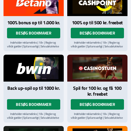
100% bonus op til 1.000 kr.
100% op til 500 kr. freebet
BESØG BOOKMAKER
BESØG BOOKMAKER
Indeholder reklamelinks | 18+ | Regler og
Indeholder reklamelinks | 18+ | Regler og
vilkår gælder | Spil ansvarligt | Selvudelukkelse
vilkår gælder | Spil ansvarligt | Selvudelukkelse
via
ROFUS.nu
| Kontakt Spillemyndighedens
via
ROFUS.nu
| Kontakt Spillemyndighedens
hjælpelinje på
StopSpillet.dk
hjælpelinje på
StopSpillet.dk
Læs vilkår og betingelser
her
Back up-spil op til 1000 kr.
Spil for 100 kr. og få 100
kr. freebet
BESØG BOOKMAKER
BESØG BOOKMAKER
Indeholder reklamelinks | 18+ | Regler og
Indeholder reklamelinks | 18+ | Regler og
vilkår gælder | Spil ansvarligt | Selvudelukkelse
vilkår gælder | Spil ansvarligt | Selvudelukkelse
via
ROFUS.nu
| Kontakt Spillemyndighedens
via
ROFUS.nu
| Kontakt Spillemyndighedens
hjælpelinje på
StopSpillet.dk
hjælpelinje på
StopSpillet.dk
Læs vilkår og betingelser
her