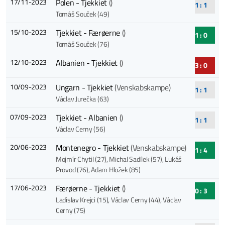
17/11-2023
Polen - Tjekkiet
()
1 : 1
Tomáš Souček (49)
15/10-2023
Tjekkiet - Færøerne
()
1 : 0
Tomáš Souček (76)
12/10-2023
Albanien - Tjekkiet
()
3 : 0
10/09-2023
Ungarn - Tjekkiet
(Venskabskampe)
1 : 1
Václav Jurečka (63)
07/09-2023
Tjekkiet - Albanien
()
1 : 1
Václav Cerny (56)
20/06-2023
Montenegro - Tjekkiet
(Venskabskampe)
1 : 4
Mojmír Chytil (27)
, Michal Sadílek (57)
, Lukáš
Provod (76)
, Adam Hložek (85)
17/06-2023
Færøerne - Tjekkiet
()
0 : 3
Ladislav Krejci (15)
, Václav Cerny (44)
, Václav
Cerny (75)