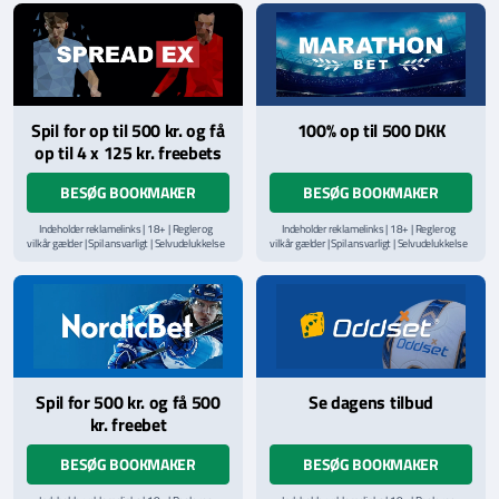
hjælpelinje på
StopSpillet.dk
hjælpelinje på
StopSpillet.dk
Læs vilkår og betingelser
her
Spil for op til 500 kr. og få
100% op til 500 DKK
op til 4 x 125 kr. freebets
BESØG BOOKMAKER
BESØG BOOKMAKER
Indeholder reklamelinks | 18+ | Regler og
Indeholder reklamelinks | 18+ | Regler og
vilkår gælder | Spil ansvarligt | Selvudelukkelse
vilkår gælder | Spil ansvarligt | Selvudelukkelse
via
ROFUS.nu
| Kontakt Spillemyndighedens
via
ROFUS.nu
| Kontakt Spillemyndighedens
hjælpelinje på
StopSpillet.dk
hjælpelinje på
StopSpillet.dk
Læs vilkår og betingelser
her
Spil for 500 kr. og få 500
Se dagens tilbud
kr. freebet
BESØG BOOKMAKER
BESØG BOOKMAKER