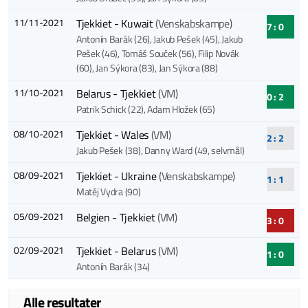
11/11-2021
Tjekkiet - Kuwait
(Venskabskampe)
7 : 0
Antonín Barák (26)
, Jakub Pešek (45)
, Jakub
Pešek (46)
, Tomáš Souček (56)
, Filip Novák
(60)
, Jan Sýkora (83)
, Jan Sýkora (88)
11/10-2021
Belarus - Tjekkiet
(VM)
0 : 2
Patrik Schick (22)
, Adam Hložek (65)
08/10-2021
Tjekkiet - Wales
(VM)
2 : 2
Jakub Pešek (38)
, Danny Ward (49, selvmål)
08/09-2021
Tjekkiet - Ukraine
(Venskabskampe)
1 : 1
Matěj Vydra (90)
05/09-2021
Belgien - Tjekkiet
(VM)
3 : 0
02/09-2021
Tjekkiet - Belarus
(VM)
1 : 0
Antonín Barák (34)
Alle resultater