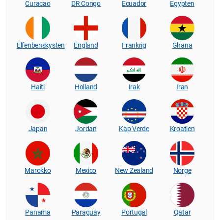
Curacao
DR Congo
Ecuador
Egypten
Elfenbenskysten
England
Frankrig
Ghana
Haiti
Holland
Irak
Iran
Japan
Jordan
Kap Verde
Kroatien
Marokko
Mexico
New Zealand
Norge
Panama
Paraguay
Portugal
Qatar