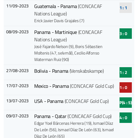
11/09-2023
Guatemala - Panama
(CONCACAF
1 : 1
Nations League)
Erick Javier Davis Grajales (7)
08/09-2023
Panama - Martinique
(CONCACAF
3 : 0
Nations League)
José Fajardo Nelson (9)
, Boris Sébastien
Moltenis (47, selvmål)
, Cecilio Alfonso
Waterman Ruiz (90)
27/08-2023
Bolivia - Panama
(Venskabskampe)
1 : 2
17/07-2023
Mexico - Panama
(CONCACAF Gold Cup)
1 : 0
13/07-2023
USA - Panama
(CONCACAF Gold Cup)
P(4 : 5)
09/07-2023
Panama - Qatar
(CONCACAF Gold Cup)
4 : 0
Edgar Yoel Bárcenas Herrera (19)
, Ismael Díaz
De León (56)
, Ismael Díaz De León (63)
, Ismael
Díaz De León (65)