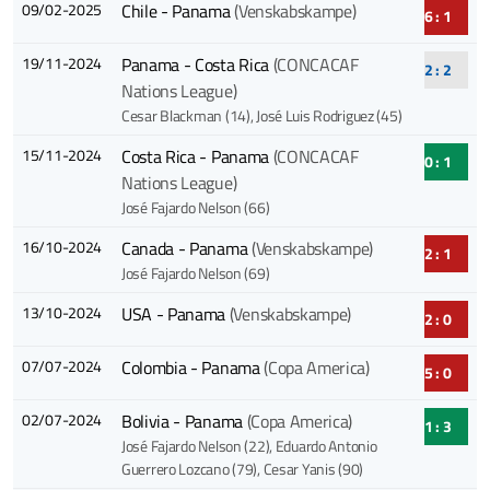
09/02-2025
Chile - Panama
(Venskabskampe)
6 : 1
19/11-2024
Panama - Costa Rica
(CONCACAF
2 : 2
Nations League)
Cesar Blackman (14)
, José Luis Rodriguez (45)
15/11-2024
Costa Rica - Panama
(CONCACAF
0 : 1
Nations League)
José Fajardo Nelson (66)
16/10-2024
Canada - Panama
(Venskabskampe)
2 : 1
José Fajardo Nelson (69)
13/10-2024
USA - Panama
(Venskabskampe)
2 : 0
07/07-2024
Colombia - Panama
(Copa America)
5 : 0
02/07-2024
Bolivia - Panama
(Copa America)
1 : 3
José Fajardo Nelson (22)
, Eduardo Antonio
Guerrero Lozcano (79)
, Cesar Yanis (90)