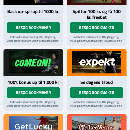
Back up-spil op til 1000 kr.
Spil for 100 kr. og få 100
kr. freebet
BESØG BOOKMAKER
BESØG BOOKMAKER
Indeholder reklamelinks | 18+ | Regler og
Indeholder reklamelinks | 18+ | Regler og
vilkår gælder | Spil ansvarligt | Selvudelukkelse
vilkår gælder | Spil ansvarligt | Selvudelukkelse
via
ROFUS.nu
| Kontakt Spillemyndighedens
via
ROFUS.nu
| Kontakt Spillemyndighedens
hjælpelinje på
StopSpillet.dk
hjælpelinje på
StopSpillet.dk
Læs vilkår og betingelser
her
100% bonus up til 1.000 kr
Se dagens tilbud
BESØG BOOKMAKER
BESØG BOOKMAKER
Indeholder reklamelinks | 18+ | Regler og
Indeholder reklamelinks | 18+ | Regler og
vilkår gælder | Spil ansvarligt | Selvudelukkelse
vilkår gælder | Spil ansvarligt | Selvudelukkelse
via
ROFUS.nu
| Kontakt Spillemyndighedens
via
ROFUS.nu
| Kontakt Spillemyndighedens
hjælpelinje på
StopSpillet.dk
hjælpelinje på
StopSpillet.dk
Læs vilkår og betingelser
her
Læs vilkår og betingelser
her