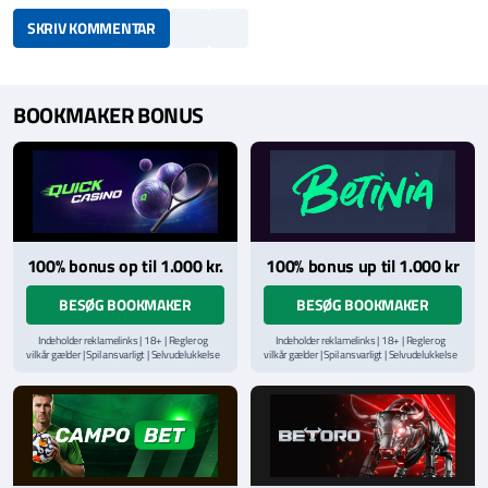
SKRIV KOMMENTAR
BOOKMAKER BONUS
100% bonus op til 1.000 kr.
100% bonus up til 1.000 kr
BESØG BOOKMAKER
BESØG BOOKMAKER
Indeholder reklamelinks | 18+ | Regler og
Indeholder reklamelinks | 18+ | Regler og
vilkår gælder | Spil ansvarligt | Selvudelukkelse
vilkår gælder | Spil ansvarligt | Selvudelukkelse
via
ROFUS.nu
| Kontakt Spillemyndighedens
via
ROFUS.nu
| Kontakt Spillemyndighedens
hjælpelinje på
StopSpillet.dk
hjælpelinje på
StopSpillet.dk
Læs vilkår og betingelser
her
Læs vilkår og betingelser
her