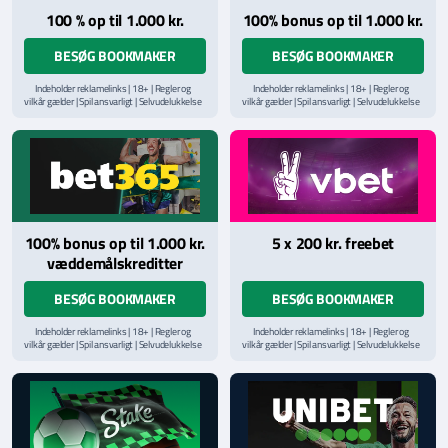
100 % op til 1.000 kr.
100% bonus op til 1.000 kr.
BESØG BOOKMAKER
BESØG BOOKMAKER
Indeholder reklamelinks | 18+ | Regler og
Indeholder reklamelinks | 18+ | Regler og
vilkår gælder | Spil ansvarligt | Selvudelukkelse
vilkår gælder | Spil ansvarligt | Selvudelukkelse
via
ROFUS.nu
| Kontakt Spillemyndighedens
via
ROFUS.nu
| Kontakt Spillemyndighedens
hjælpelinje på
StopSpillet.dk
hjælpelinje på
StopSpillet.dk
Læs vilkår og betingelser
her
Læs vilkår og betingelser
her
100% bonus op til 1.000 kr.
5 x 200 kr. freebet
væddemålskreditter
BESØG BOOKMAKER
BESØG BOOKMAKER
Indeholder reklamelinks | 18+ | Regler og
Indeholder reklamelinks | 18+ | Regler og
vilkår gælder | Spil ansvarligt | Selvudelukkelse
vilkår gælder | Spil ansvarligt | Selvudelukkelse
via
ROFUS.nu
| Kontakt Spillemyndighedens
via
ROFUS.nu
| Kontakt Spillemyndighedens
hjælpelinje på
StopSpillet.dk
hjælpelinje på
StopSpillet.dk
Læs vilkår og betingelser
her