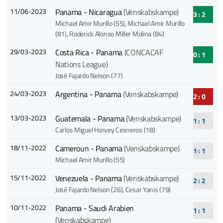
11/06-2023
Panama - Nicaragua
(Venskabskampe)
3 : 2
Michael Amir Murillo (55)
, Michael Amir Murillo
(81)
, Roderick Alonso Miller Molina (84)
29/03-2023
Costa Rica - Panama
(CONCACAF
0 : 1
Nations League)
José Fajardo Nelson (77)
24/03-2023
Argentina - Panama
(Venskabskampe)
2 : 0
13/03-2023
Guatemala - Panama
(Venskabskampe)
1 : 1
Carlos Miguel Harvey Cesneros (18)
18/11-2022
Cameroun - Panama
(Venskabskampe)
1 : 1
Michael Amir Murillo (55)
15/11-2022
Venezuela - Panama
(Venskabskampe)
2 : 2
José Fajardo Nelson (26)
, Cesar Yanis (79)
10/11-2022
Panama - Saudi Arabien
1 : 1
(Venskabskampe)