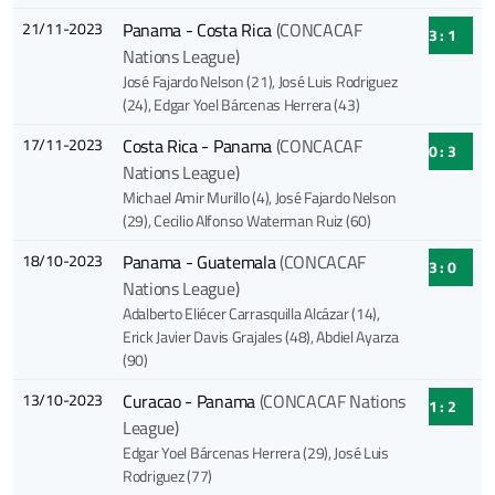
21/11-2023
Panama - Costa Rica
(CONCACAF
3 : 1
Nations League)
José Fajardo Nelson (21)
, José Luis Rodriguez
(24)
, Edgar Yoel Bárcenas Herrera (43)
17/11-2023
Costa Rica - Panama
(CONCACAF
0 : 3
Nations League)
Michael Amir Murillo (4)
, José Fajardo Nelson
(29)
, Cecilio Alfonso Waterman Ruiz (60)
18/10-2023
Panama - Guatemala
(CONCACAF
3 : 0
Nations League)
Adalberto Eliécer Carrasquilla Alcázar (14)
,
Erick Javier Davis Grajales (48)
, Abdiel Ayarza
(90)
13/10-2023
Curacao - Panama
(CONCACAF Nations
1 : 2
League)
Edgar Yoel Bárcenas Herrera (29)
, José Luis
Rodriguez (77)