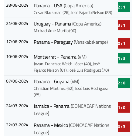
28/06-2024
Panama - USA
(Copa America)
2 : 1
Cesar Blackman (26)
, José Fajardo Nelson (83)
24/06-2024
Uruguay - Panama
(Copa America)
3 : 1
Michael Amir Murillo (90)
17/06-2024
Panama - Paraguay
(Venskabskampe)
0 : 1
10/06-2024
Montserrat - Panama
(VM)
1 : 3
Jovani Francisco Welch López (40)
, José
Fajardo Nelson (61)
, José Luis Rodriguez (70)
07/06-2024
Panama - Guyana
(VM)
2 : 0
Christian Martinez (62)
, José Luis Rodriguez
(65)
24/03-2024
Jamaica - Panama
(CONCACAF Nations
1 : 0
League)
22/03-2024
Panama - Mexico
(CONCACAF Nations
0 : 3
League)