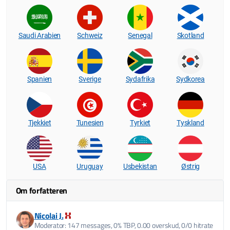
Saudi Arabien
Schweiz
Senegal
Skotland
Spanien
Sverige
Sydafrika
Sydkorea
Tjekkiet
Tunesien
Tyrkiet
Tyskland
USA
Uruguay
Usbekistan
Østrig
Om forfatteren
Nicolai J.
Moderator: 147 messages, 0% TBP, 0.00 overskud, 0/0 hitrate