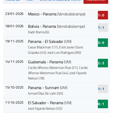
23/01-2026
Mexico - Panama
(Venskabskampe)
1 : 0
18/01-2026
Bolivia - Panama
(Venskabskampe)
1 : 1
Kadir Barria (6)
19/11-2025
Panama - El Salvador
(VM)
3 : 0
Cesar Blackman (17)
, Erick Javier Davis
Grajales (45)
, José Luis Rodriguez (85)
14/11-2025
Guatemala - Panama
(VM)
2 : 3
Cecilio Alfonso Waterman Ruiz (31)
, Cecilio
Alfonso Waterman Ruiz (44)
, José Fajardo
Nelson (78)
15/10-2025
Panama - Surinam
(VM)
1 : 1
Ismael Díaz De León (90)
11/10-2025
El Salvador - Panama
(VM)
0 : 1
José Fajardo Nelson (55)