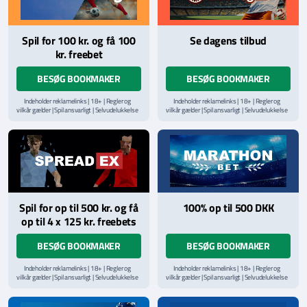
Spil for 100 kr. og få 100
Se dagens tilbud
kr. freebet
BESØG BOOKMAKER
BESØG BOOKMAKER
Indeholder reklamelinks | 18+ | Regler og
Indeholder reklamelinks | 18+ | Regler og
vilkår gælder | Spil ansvarligt | Selvudelukkelse
vilkår gælder | Spil ansvarligt | Selvudelukkelse
via
ROFUS.nu
| Kontakt Spillemyndighedens
via
ROFUS.nu
| Kontakt Spillemyndighedens
hjælpelinje på
StopSpillet.dk
hjælpelinje på
StopSpillet.dk
Læs vilkår og betingelser
her
Spil for op til 500 kr. og få
100% op til 500 DKK
op til 4 x 125 kr. freebets
BESØG BOOKMAKER
BESØG BOOKMAKER
Indeholder reklamelinks | 18+ | Regler og
Indeholder reklamelinks | 18+ | Regler og
vilkår gælder | Spil ansvarligt | Selvudelukkelse
vilkår gælder | Spil ansvarligt | Selvudelukkelse
via
ROFUS.nu
| Kontakt Spillemyndighedens
via
ROFUS.nu
| Kontakt Spillemyndighedens
hjælpelinje på
StopSpillet.dk
hjælpelinje på
StopSpillet.dk
Læs vilkår og betingelser
her