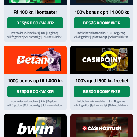
Få 100 kr. i kontanter
100% bonus op til 1.000 kr.
BESØG BOOKMAKER
BESØG BOOKMAKER
Indeholder reklamelinks | 18+ | Regler og
Indeholder reklamelinks | 18+ | Regler og
vilkår gælder | Spil ansvarligt | Selvudelukkelse
vilkår gælder | Spil ansvarligt | Selvudelukkelse
via
ROFUS.nu
| Kontakt Spillemyndighedens
via
ROFUS.nu
| Kontakt Spillemyndighedens
hjælpelinje på
StopSpillet.dk
hjælpelinje på
StopSpillet.dk
Læs vilkår og betingelser
her
Læs vilkår og betingelser
her
100% bonus op til 1.000 kr.
100% op til 500 kr. freebet
BESØG BOOKMAKER
BESØG BOOKMAKER
Indeholder reklamelinks | 18+ | Regler og
Indeholder reklamelinks | 18+ | Regler og
vilkår gælder | Spil ansvarligt | Selvudelukkelse
vilkår gælder | Spil ansvarligt | Selvudelukkelse
via
ROFUS.nu
| Kontakt Spillemyndighedens
via
ROFUS.nu
| Kontakt Spillemyndighedens
hjælpelinje på
StopSpillet.dk
hjælpelinje på
StopSpillet.dk
Læs vilkår og betingelser
her