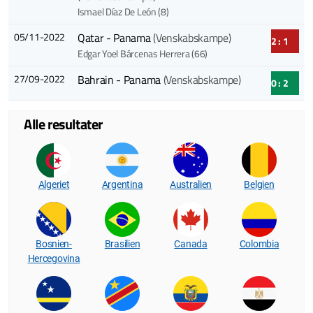
Ismael Díaz De León (8)
05/11-2022
Qatar - Panama
(Venskabskampe)
2 : 1
Edgar Yoel Bárcenas Herrera (66)
27/09-2022
Bahrain - Panama
(Venskabskampe)
0 : 2
Alle resultater
Algeriet
Argentina
Australien
Belgien
Bosnien-
Brasilien
Canada
Colombia
Hercegovina