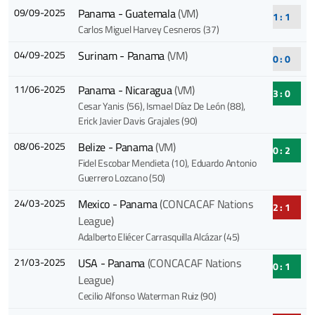
09/09-2025
Panama - Guatemala
(VM)
1 : 1
Carlos Miguel Harvey Cesneros (37)
04/09-2025
Surinam - Panama
(VM)
0 : 0
11/06-2025
Panama - Nicaragua
(VM)
3 : 0
Cesar Yanis (56)
, Ismael Díaz De León (88)
,
Erick Javier Davis Grajales (90)
08/06-2025
Belize - Panama
(VM)
0 : 2
Fidel Escobar Mendieta (10)
, Eduardo Antonio
Guerrero Lozcano (50)
24/03-2025
Mexico - Panama
(CONCACAF Nations
2 : 1
League)
Adalberto Eliécer Carrasquilla Alcázar (45)
21/03-2025
USA - Panama
(CONCACAF Nations
0 : 1
League)
Cecilio Alfonso Waterman Ruiz (90)