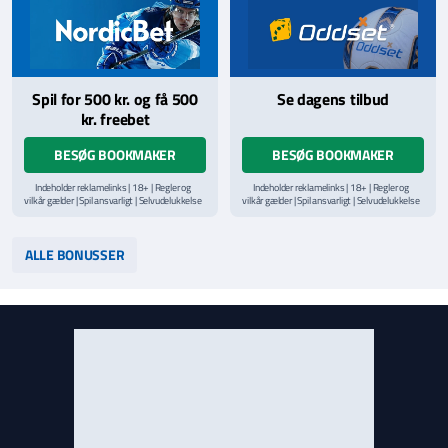
Spil for 500 kr. og få 500
Se dagens tilbud
kr. freebet
BESØG BOOKMAKER
BESØG BOOKMAKER
Indeholder reklamelinks | 18+ | Regler og
Indeholder reklamelinks | 18+ | Regler og
vilkår gælder | Spil ansvarligt | Selvudelukkelse
vilkår gælder | Spil ansvarligt | Selvudelukkelse
via
ROFUS.nu
| Kontakt Spillemyndighedens
via
ROFUS.nu
| Kontakt Spillemyndighedens
hjælpelinje på
StopSpillet.dk
hjælpelinje på
StopSpillet.dk
Læs vilkår og betingelser
her
Læs vilkår og betingelser
her
ALLE BONUSSER