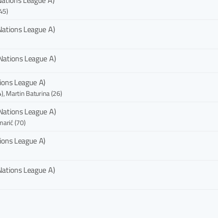
ations League A)
(45)
Nations League A)
Nations League A)
ions League A)
4)
, Martin Baturina (26)
Nations League A)
marić (70)
ions League A)
Nations League A)