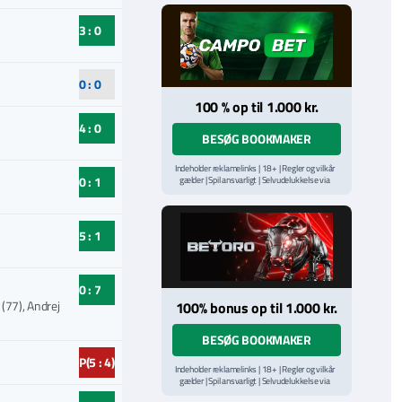
hjælpelinje på
StopSpillet.dk
Læs vilkår og betingelser
her
3 : 0
0 : 0
100 % op til 1.000 kr.
4 : 0
BESØG BOOKMAKER
Indeholder reklamelinks | 18+ | Regler og vilkår
0 : 1
gælder | Spil ansvarligt | Selvudelukkelse via
ROFUS.nu
| Kontakt Spillemyndighedens
hjælpelinje på
StopSpillet.dk
Læs vilkår og betingelser
her
5 : 1
0 : 7
 (77)
, Andrej
100% bonus op til 1.000 kr.
BESØG BOOKMAKER
P(5 : 4)
Indeholder reklamelinks | 18+ | Regler og vilkår
gælder | Spil ansvarligt | Selvudelukkelse via
ROFUS.nu
| Kontakt Spillemyndighedens