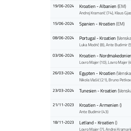
19/06-2024
Kroatien - Albanien
(EM)
Andrej Kramarić (74)
, Klaus Gja
15/06-2024
Spanien - Kroatien
(EM)
08/06-2024
Portugal - Kroatien
(Vensk
Luka Modrić (8)
, Ante Budimir (
03/06-2024
Kroatien - Nordmakedoni
Lovro Majer (10)
, Lovro Majer (
26/03-2024
Egypten - Kroatien
(Vensk
Nikola Vlašić (21)
, Bruno Petkov
23/03-2024
Tunesien - Kroatien
(Vensk
21/11-2023
Kroatien - Armenien
()
Ante Budimir (43)
18/11-2023
Letland - Kroatien
()
Lovro Majer (7)
, Andrej Kramari