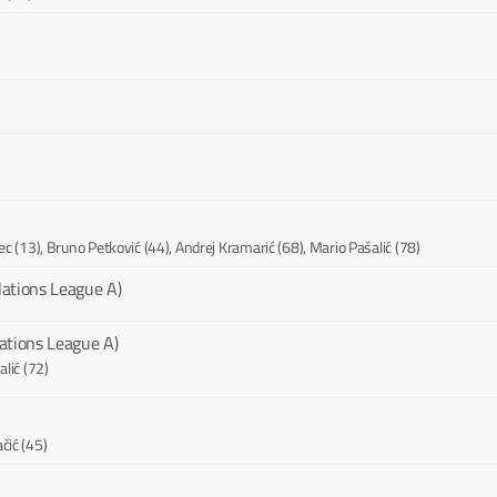
ec (13)
, Bruno Petković (44)
, Andrej Kramarić (68)
, Mario Pašalić (78)
ations League A)
ations League A)
alić (72)
čić (45)