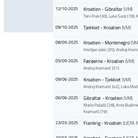
12/10-2025
Kroatien - Gibraltar
(VM)
Toni Fruk (30)
, Luka Sucic (78)
, 
09/10-2025
Tjekkiet - Kroatien
(VM)
08/09-2025
Kroatien - Montenegro
(VM
Kristijan Jakic (35)
, Andrej Kram
05/09-2025
Færøerne - Kroatien
(VM)
Andrej Kramarić (31)
09/06-2025
Kroatien - Tjekkiet
(VM)
Andrej Kramarić (42)
, Luka Modr
06/06-2025
Gibraltar - Kroatien
(VM)
Mario Pašalić (28)
, Ante Budimi
Kramarić (79)
23/03-2025
Frankrig - Kroatien
(UEFA N
20/03-2025