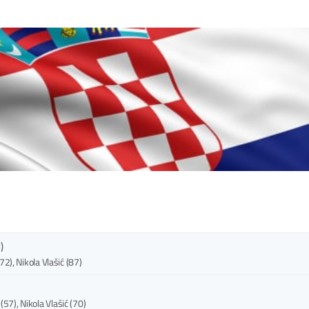
)
(72)
, Nikola Vlašić (87)
 (57)
, Nikola Vlašić (70)