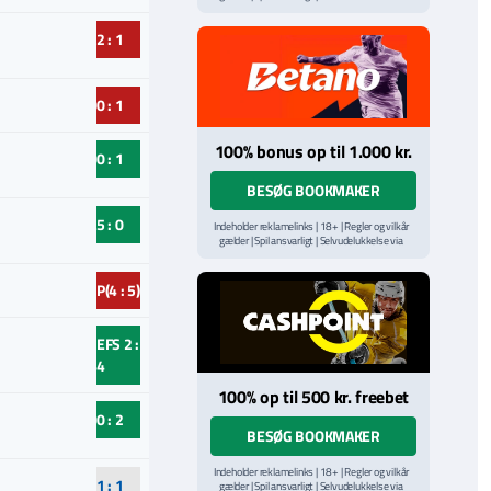
ROFUS.nu
| Kontakt Spillemyndighedens
hjælpelinje på
StopSpillet.dk
2 : 1
Læs vilkår og betingelser
her
0 : 1
100% bonus op til 1.000 kr.
0 : 1
BESØG BOOKMAKER
5 : 0
Indeholder reklamelinks | 18+ | Regler og vilkår
gælder | Spil ansvarligt | Selvudelukkelse via
ROFUS.nu
| Kontakt Spillemyndighedens
hjælpelinje på
StopSpillet.dk
P(4 : 5)
EFS 2 :
4
100% op til 500 kr. freebet
0 : 2
BESØG BOOKMAKER
Indeholder reklamelinks | 18+ | Regler og vilkår
1 : 1
gælder | Spil ansvarligt | Selvudelukkelse via