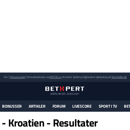
18+ |
Spil ansvarligt
| Selvudelukkelse via
ROFUS.nu
| Kontakt Spillemyndighedens hjælpelinje på
StopSpillet.dk
BONUSSER
ARTIKLER
FORUM
LIVESCORE
SPORT I TV
BE
- Kroatien - Resultater