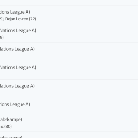
ions League A)
69)
, Dejan Lovren (72)
Nations League A)
79)
ations League A)
Nations League A)
ations League A)
ions League A)
kabskampe)
ić (80)
kabskampe)