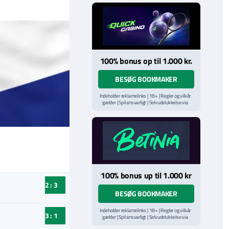
100% bonus op til 1.000 kr.
BESØG BOOKMAKER
Indeholder reklamelinks | 18+ | Regler og vilkår
gælder | Spil ansvarligt | Selvudelukkelse via
ROFUS.nu
| Kontakt Spillemyndighedens
hjælpelinje på
StopSpillet.dk
Læs vilkår og betingelser
her
100% bonus up til 1.000 kr
2 : 3
BESØG BOOKMAKER
Indeholder reklamelinks | 18+ | Regler og vilkår
3 : 1
gælder | Spil ansvarligt | Selvudelukkelse via
ROFUS.nu
| Kontakt Spillemyndighedens