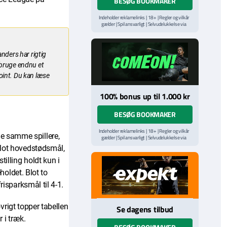
BESØG BOOKMAKER
Indeholder reklamelinks | 18+ | Regler og vilkår
gælder | Spil ansvarligt | Selvudelukkelse via
ROFUS.nu
| Kontakt Spillemyndighedens
hjælpelinje på
StopSpillet.dk
nders har rigtig
t bruge endnu et
point. Du kan læse
100% bonus up til 1.000 kr
BESØG BOOKMAKER
Indeholder reklamelinks | 18+ | Regler og vilkår
e samme spillere,
gælder | Spil ansvarligt | Selvudelukkelse via
ROFUS.nu
| Kontakt Spillemyndighedens
flot hovedstødsmål,
hjælpelinje på
StopSpillet.dk
Læs vilkår og betingelser
her
illing holdt kun i
holdet. Blot to
isparksmål til 4-1.
vrigt topper tabellen
Se dagens tilbud
r i træk.