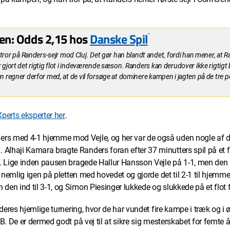
en: Odds 2,15 hos
Danske Spil
*
or på Randers-sejr mod Cluj. Det gør han blandt andet, fordi han mener, at Ra
ar gjort det rigtig flot i indeværende sæson. Randers kan derudover ikke rigtig
ren regner derfor med, at de vil forsøge at dominere kampen i jagten på de tre 
Xperts eksperter her
.
rs med 4-1 hjemme mod Vejle, og her var de også uden nogle af d
Alhaji Kamara bragte Randers foran efter 37 minutters spil på et 
. Lige inden pausen bragede Hallur Hansson Vejle på 1-1, men den st
a nemlig igen på pletten med hovedet og gjorde det til 2-1 til hjemme
en ind til 3-1, og Simon Piesinger lukkede og slukkede på et flot fr
 deres hjemlige turnering, hvor de har vundet fire kampe i træk og i ø
B. De er dermed godt på vej til at sikre sig mesterskabet for femte å