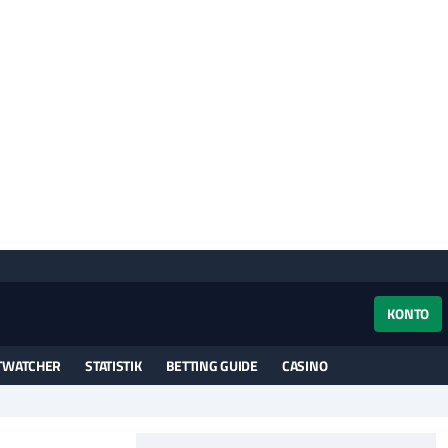
KONTO
TWATCHER
STATISTIK
BETTING GUIDE
CASINO