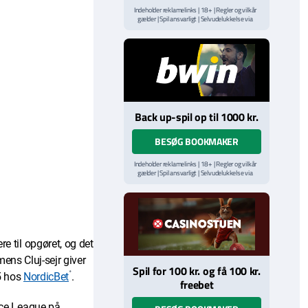
Indeholder reklamelinks | 18+ | Regler og vilkår
gælder | Spil ansvarligt | Selvudelukkelse via
ROFUS.nu
| Kontakt Spillemyndighedens
hjælpelinje på
StopSpillet.dk
Læs vilkår og betingelser
her
Back up-spil op til 1000 kr.
BESØG BOOKMAKER
Indeholder reklamelinks | 18+ | Regler og vilkår
gælder | Spil ansvarligt | Selvudelukkelse via
ROFUS.nu
| Kontakt Spillemyndighedens
hjælpelinje på
StopSpillet.dk
Læs vilkår og betingelser
her
e til opgøret, og det
mens Cluj-sejr giver
Spil for 100 kr. og få 100 kr.
*
75 hos
NordicBet
.
freebet
nce League på