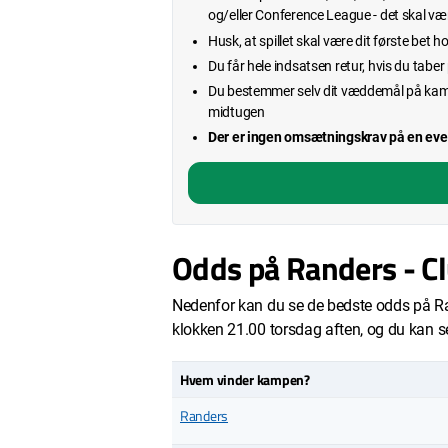
og/eller Conference League - det skal være
Husk, at spillet skal være dit første bet h
Du får hele indsatsen retur, hvis du taber 
Du bestemmer selv dit væddemål på kampen
midtugen
Der er ingen omsætningskrav på en eve
Odds på Randers - Cl
Nedenfor kan du se de bedste odds på Ra
klokken 21.00 torsdag aften, og du kan 
Hvem vinder kampen?
Randers