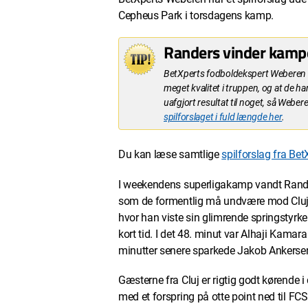
Cepheus Park i torsdagens kamp.
Randers vinder kamp
BetXperts fodboldekspert Weberen tr
meget kvalitet i truppen, og at de h
uafgjort resultat til noget, så Webe
spilforslaget i fuld længde her
.
Du kan læse samtlige
spilforslag fra Bet
I weekendens superligakamp vandt Rande
som de formentlig må undvære mod Cluj. 
hvor han viste sin glimrende springstyrke
kort tid. I det 48. minut var Alhaji Kamar
minutter senere sparkede Jakob Ankersen d
Gæsterne fra Cluj er rigtig godt kørende i
med et forspring på otte point ned til FCS