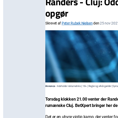
Randers - Cluj: Od
opgør
Skrevet af
Peter Rubek Nielsen
den
25 nov 202
Annonce
- Indeholder reklamelinks | 18+ | Regler og vilkår gælder | Spil 
Torsdag klokken 21.00 venter der Rande
rumænske Cluj. BetXpert bringer her de
Det er en uhyre vigtig kamp, der vente