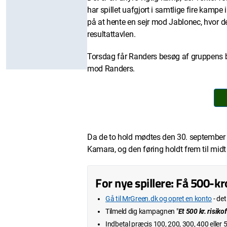
har spillet uafgjort i samtlige fire kampe 
på at hente en sejr mod Jablonec, hvor d
resultattavlen.
Torsdag får Randers besøg af gruppens bund
mod Randers.
Da de to hold mødtes den 30. september i 
Kamara, og den føring holdt frem til midt 
For nye spillere: Få 500-kro
Gå til MrGreen.dk og opret en konto
- det
Tilmeld dig kampagnen "
Et 500 kr. risikof
Indbetal præcis 100, 200, 300, 400 eller