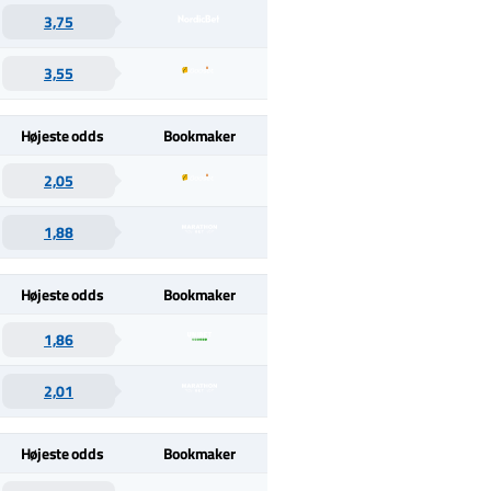
3,75
3,55
Højeste odds
Bookmaker
2,05
1,88
Højeste odds
Bookmaker
1,86
2,01
Højeste odds
Bookmaker