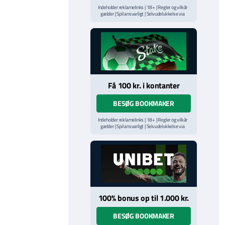
Indeholder reklamelinks | 18+ | Regler og vilkår
gælder | Spil ansvarligt | Selvudelukkelse via
ROFUS.nu
| Kontakt Spillemyndighedens
hjælpelinje på
StopSpillet.dk
Læs vilkår og betingelser
her
Få 100 kr. i kontanter
BESØG BOOKMAKER
Indeholder reklamelinks | 18+ | Regler og vilkår
gælder | Spil ansvarligt | Selvudelukkelse via
ROFUS.nu
| Kontakt Spillemyndighedens
hjælpelinje på
StopSpillet.dk
Læs vilkår og betingelser
her
100% bonus op til 1.000 kr.
BESØG BOOKMAKER