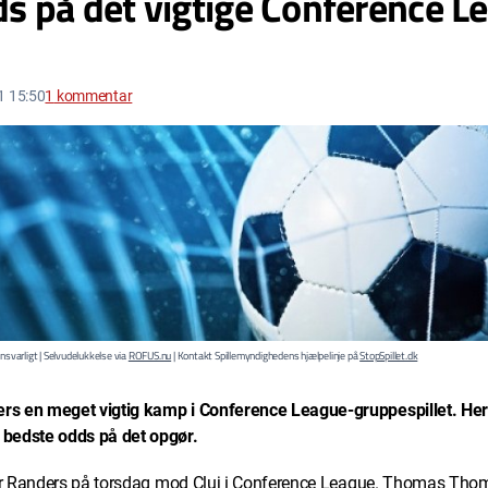
ds på det vigtige Conference L
1 15:50
1
kommentar
ansvarligt | Selvudelukkelse via
ROFUS.nu
| Kontakt Spillemyndighedens hjælpelinje på
StopSpillet.dk
rs en meget vigtig kamp i Conference League-gruppespillet. Her
 bedste odds på det opgør.
r for Randers på torsdag mod Cluj i Conference League. Thomas T