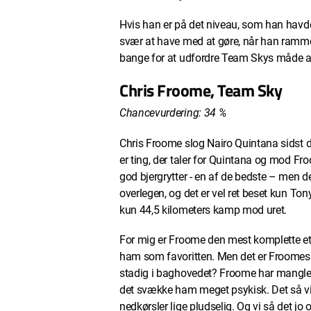
Hvis han er på det niveau, som han havde 
svær at have med at gøre, når han rammer 
bange for at udfordre Team Skys måde at 
Chris Froome, Team Sky
Chancevurdering: 34 %
Chris Froome slog Nairo Quintana sidst d
er ting, der taler for Quintana og mod F
god bjergrytter - en af de bedste – men 
overlegen, og det er vel ret beset kun To
kun 44,5 kilometers kamp mod uret.
For mig er Froome den mest komplette eta
ham som favoritten. Men det er Froomes fø
stadig i baghovedet? Froome har mangler p
det svække ham meget psykisk. Det så vi 
nedkørsler lige pludselig. Og vi så det jo