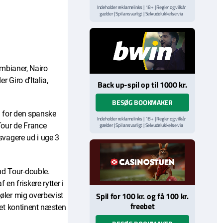
Indeholder reklamelinks | 18+ | Regler og vilkår
gælder | Spil ansvarligt | Selvudelukkelse via
ROFUS.nu
| Kontakt Spillemyndighedens
hjælpelinje på
StopSpillet.dk
Læs vilkår og betingelser
her
ombianer, Nairo
 Giro d’Italia,
Back up-spil op til 1000 kr.
.
BESØG BOOKMAKER
d for den spanske
Indeholder reklamelinks | 18+ | Regler og vilkår
 Tour de France
gælder | Spil ansvarligt | Selvudelukkelse via
ROFUS.nu
| Kontakt Spillemyndighedens
 svagere ud i uge 3
hjælpelinje på
StopSpillet.dk
Læs vilkår og betingelser
her
nd Tour-double.
 en friskere rytter i
Spil for 100 kr. og få 100 kr.
føler mig overbevist
freebet
ndet kontinent næsten