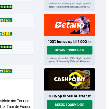
Indeholder reklamelinks | 18+ | Regler og vilkår
gælder | Spil ansvarligt | Selvudelukkelse via
ROFUS.nu
| Kontakt Spillemyndighedens
hjælpelinje på
StopSpillet.dk
Læs vilkår og betingelser
her
100% bonus op til 1.000 kr.
BESØG BOOKMAKER
Indeholder reklamelinks | 18+ | Regler og vilkår
....
gælder | Spil ansvarligt | Selvudelukkelse via
ROFUS.nu
| Kontakt Spillemyndighedens
hjælpelinje på
StopSpillet.dk
100% op til 500 kr. freebet
t sidste års Tour de
BESØG BOOKMAKER
efter Tour de France-