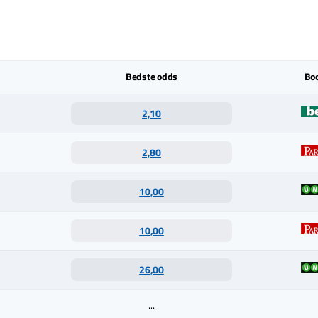
Bedste odds
Bo
2,10
2,80
10,00
10,00
26,00
...