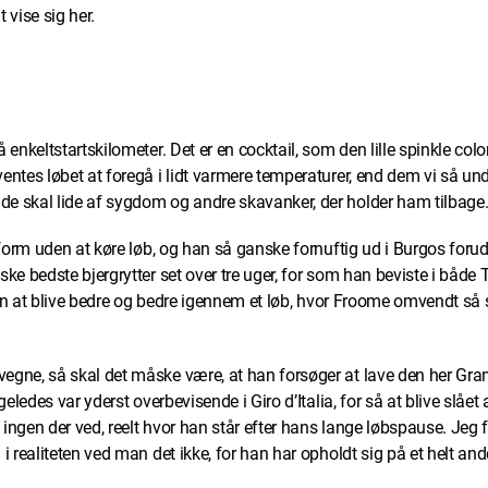
 vise sig her.
 enkeltstartskilometer. Det er en cocktail, som den lille spinkle col
ntes løbet at foregå i lidt varmere temperaturer, end dem vi så under
e skal lide af sygdom og andre skavanker, der holder ham tilbage
i form uden at køre løb, og han så ganske fornuftig ud i Burgos foru
ske bedste bjergrytter set over tre uger, for som han beviste i både
r han at blive bedre og bedre igennem et løb, hvor Froome omvendt så
egne, så skal det måske være, at han forsøger at lave den her Gra
eledes var yderst overbevisende i Giro d’Italia, for så at blive slået af
ingen der ved, reelt hvor han står efter hans lange løbspause. Jeg 
 i realiteten ved man det ikke, for han har opholdt sig på et helt a