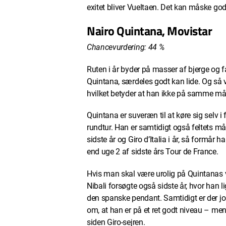
exitet bliver Vueltaen. Det kan måske godt
Nairo Quintana, Movistar
Chancevurdering: 44 %
Ruten i år byder på masser af bjerge og få
Quintana, særdeles godt kan lide. Og så ve
hvilket betyder at han ikke på samme måd
Quintana er suveræn til at køre sig selv 
rundtur. Han er samtidigt også feltets må
sidste år og Giro d’Italia i år, så formå
end uge 2 af sidste års Tour de France.
Hvis man skal være urolig på Quintanas v
Nibali forsøgte også sidste år, hvor han lig
den spanske pendant. Samtidigt er der jo 
om, at han er på et ret godt niveau – men
siden Giro-sejren.