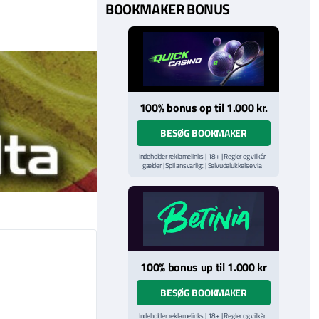
BOOKMAKER BONUS
100% bonus op til 1.000 kr.
BESØG BOOKMAKER
Indeholder reklamelinks | 18+ | Regler og vilkår
gælder | Spil ansvarligt | Selvudelukkelse via
ROFUS.nu
| Kontakt Spillemyndighedens
hjælpelinje på
StopSpillet.dk
Læs vilkår og betingelser
her
100% bonus up til 1.000 kr
BESØG BOOKMAKER
Indeholder reklamelinks | 18+ | Regler og vilkår