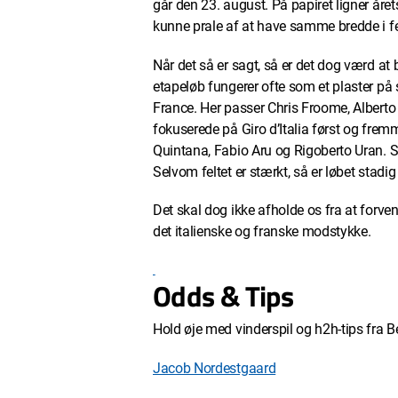
går den 23. august. På papiret ligner året
kunne prale af at have samme bredde i fe
Når det så er sagt, så er det dog værd at 
etapeløb fungerer ofte som et plaster på så
France. Her passer Chris Froome, Alberto 
fokuserede på Giro d’Italia først og fremm
Quintana, Fabio Aru og Rigoberto Uran. Slu
Selvom feltet er stærkt, så er løbet stadig 
Det skal dog ikke afholde os fra at forven
det italienske og franske modstykke.
Odds & Tips
Hold øje med vinderspil og h2h-tips fra B
Jacob Nordestgaard