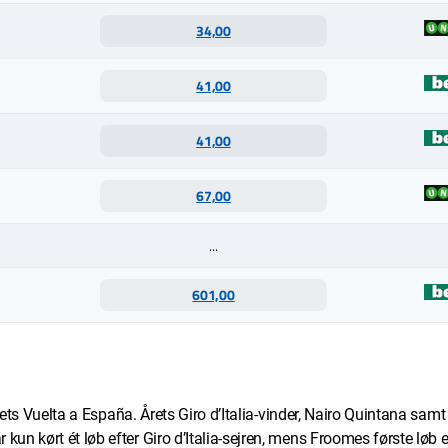
34,00
41,00
41,00
67,00
...
601,00
i årets Vuelta a España. Årets Giro d’Italia-vinder, Nairo Quintana sam
kun kørt ét løb efter Giro d’Italia-sejren, mens Froomes første løb 