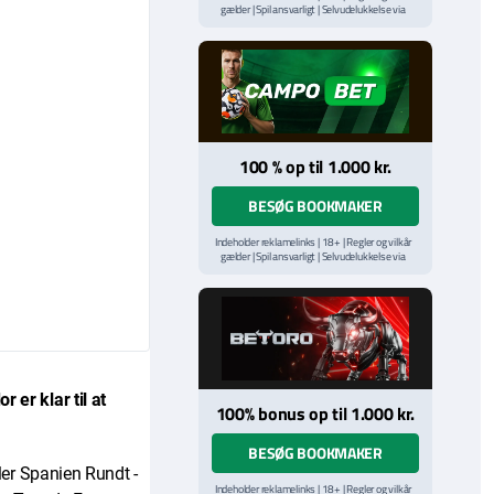
gælder | Spil ansvarligt | Selvudelukkelse via
ROFUS.nu
| Kontakt Spillemyndighedens
hjælpelinje på
StopSpillet.dk
Læs vilkår og betingelser
her
100 % op til 1.000 kr.
BESØG BOOKMAKER
Indeholder reklamelinks | 18+ | Regler og vilkår
gælder | Spil ansvarligt | Selvudelukkelse via
ROFUS.nu
| Kontakt Spillemyndighedens
hjælpelinje på
StopSpillet.dk
Læs vilkår og betingelser
her
 er klar til at
100% bonus op til 1.000 kr.
BESØG BOOKMAKER
ler Spanien Rundt -
Indeholder reklamelinks | 18+ | Regler og vilkår