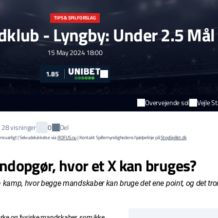
TIPS & SPILFORSLAG
ldklub - Lyngby: Under 2.5 Mål
15 May 2024 18:00
1.85
Overvejende sol
Vejle S
Del
28 visninger
0
ansvarligt | Selvudelukkelse via
ROFUS.nu
| Kontakt Spillemyndighedens hjælpelinje på
StopSpillet.dk
ndopgør, hvor et X kan bruges?
n kamp, hvor begge mandskaber kan bruge det ene point, og det tror 
tærke og fysiske mandskaber, som ikke