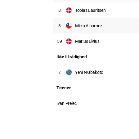
8
Tobias Lauritsen
3
Miiko Albornoz
59
Marius Elvius
Ikke til rådighed
7
Yeni N'Gbakoto
Træner
Ivan Prelec