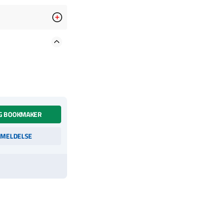
G BOOKMAKER
MELDELSE
re afgjort for at bidrage