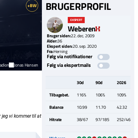
BRUGERPROFIL
+BW
EKSPERT
Weberen
Bruger siden:
22. dec. 2009
Alder:
36
Ekspert siden:
20. sep. 2020
Fra:
Herning
Følg via notifikationer
Følg via ekspertmails
tadion
Jonas Hansen
30d
90d
2026
Tilbagebet.
116%
106%
109%
Balance
10.99
11.70
42.32
jeg vi kommer til at
Hitrate
38/67
97/185
252/462