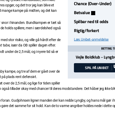
Chance (Over-Under)
es opgør, og det tror jeg kan blive et
med mange kampe på midten, og det kan
Betvalue
Spilbar ned til odds
har snor i hinanden. Bundkampen er tæt så
e i de holds spillere, men i særdelshed også
Rigtig/forkert
Læs Unibet-anmeldelse
med stor risiko, og ville gå hårdt efter de
at tabe, især da OB spiller dagen efter.
BETTING T
t under de 2,5 mål, og i nyere tid så er
Vejle Boldklub - Lyngb
SPIL PÅ UNIBET
gby kampe, og tre af dem er gået over de
lt på plads rent defensivt.
 over de 2,5 mål, og lige for tiden spiller
også tillader okay med chancer til deres modstandere. Det håber jeg ikke blive
 foran. Gudjohnsen ligner manden der kan redde Lyngby, og hans mål gør i hver
gøre det samme for sit hold. Kan de to varme angriber holdes nede i dette 