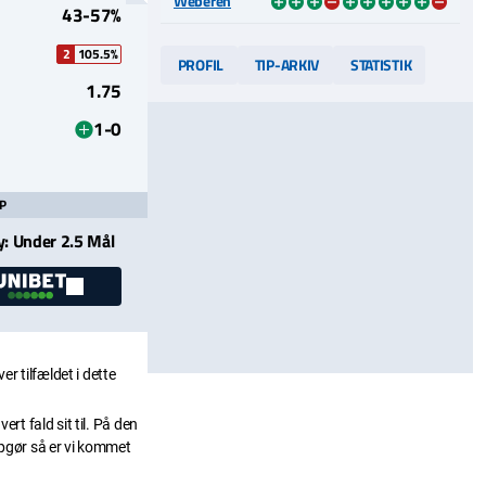
Weberen
43-57%
2
105.5%
PROFIL
TIP-ARKIV
STATISTIK
1.75
1-0
IP
y: Under 2.5 Mål
r tilfældet i dette
t fald sit til. På den
opgør så er vi kommet