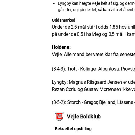
Lyngby kan hægte Vejle helt af sig, og derm
gå efter, og gør de det, så kan vi få et åbe
Oddsmarked
Under de 2,5 mål står i odds 1,85 hos uni
på under de 0,5 i halvleg og 0,5 mål i kam
Holdene:
Vejle: Alle mand bør være klar fra seneste s
(3-4-3): Trott - Kolinger, Albentosa, Prov
Lyngby: Magnus Riisgaard Jensen er ude 
Rezan Corlu og Gustav Mortensen ikke va
(3-5-2): Storch - Gregor, Bjelland, Lisse
Vejle Boldklub
7.36
Bekræftet opstilling