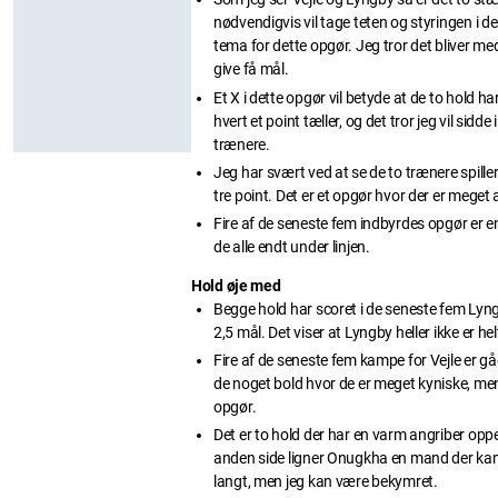
nødvendigvis vil tage teten og styringen i der
tema for dette opgør. Jeg tror det bliver 
give få mål.
Et X i dette opgør vil betyde at de to hold 
hvert et point tæller, og det tror jeg vil sidd
trænere.
Jeg har svært ved at se de to trænere spiller 
tre point. Det er et opgør hvor der er meget 
Fire af de seneste fem indbyrdes opgør er end
de alle endt under linjen.
Hold øje med
Begge hold har scoret i de seneste fem Lyn
2,5 mål. Det viser at Lyngby heller ikke er he
Fire af de seneste fem kampe for Vejle er gået
de noget bold hvor de er meget kyniske, men 
opgør.
Det er to hold der har en varm angriber oppe
anden side ligner Onugkha en mand der kan 
langt, men jeg kan være bekymret.