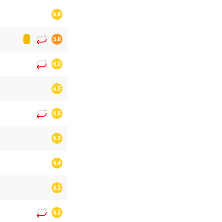
6.8
5.8
6.2
6.5
6.5
6.2
6.4
6.3
6.3