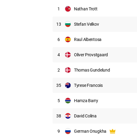
1
Nathan Trott
13
Stefan Velkov
6
Raul Albentosa
4
Oliver Provstgaard
2
Thomas Gundelund
35
Tyrese Francois
5
Hamza Barry
38
David Colina
9
German Onugkha