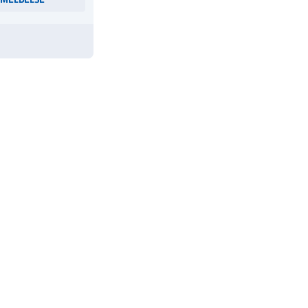
re afgjort for at bidrage