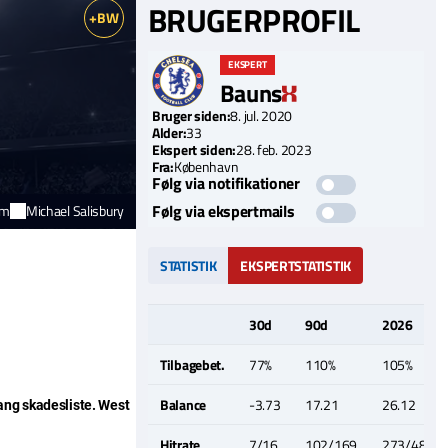
BRUGERPROFIL
+BW
EKSPERT
Bauns
Bruger siden:
8. jul. 2020
Alder:
33
Ekspert siden:
28. feb. 2023
Fra:
København
Følg via notifikationer
Følg via ekspertmails
um
Michael Salisbury
STATISTIK
EKSPERTSTATISTIK
30d
90d
2026
Tilbagebet.
77%
110%
105%
Balance
-3.73
17.21
26.12
ang skadesliste. West
Hitrate
7/16
102/169
273/482