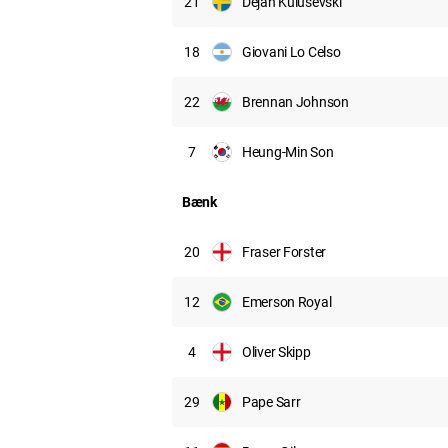
21
Dejan Kulusevski
18
Giovani Lo Celso
22
Brennan Johnson
7
Heung-Min Son
Bænk
20
Fraser Forster
12
Emerson Royal
4
Oliver Skipp
29
Pape Sarr