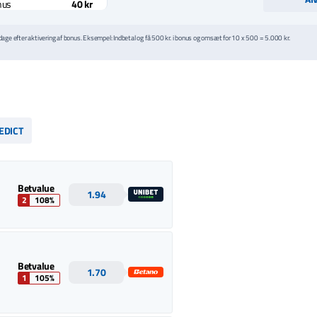
nus
40 kr
dage efter aktivering af bonus. Eksempel: Indbetal og få 500 kr. i bonus og omsæt for 10 x 500 = 5.000 kr.
0 inden for 60 dage | Minimumindbetaling: 40 kr. | Maks. bonus: 1.000 kr. | Cash-out bidrager ikke | Væddemål skal væ
de vilkår og betingelser for denne bonus.
EDICT
Betvalue
1.94
2
108%
Betvalue
1.70
1
105%