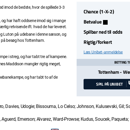
d imod de bedste, hvor de spillede 3-3
Chance (1-X-2)
Betvalue
, og har haft oddsene imod sig i mange
rlig retvisende ift. hvad de har leveret.
Spilbar ned til odds
 og Luton på udebane i denne sæson, og
t på besøg hos Tottenham.
Rigtig/forkert
Læs Unibet-anmeldelse
mpe i streg, og har tabt tre af kampene.
BETTING T
mes Maddison mangler rigtig meget,
Tottenham - We
ebanekampe, og har tabt to af de
SPIL PÅ UNIBET
o, Davies, Udogie; Bissouma, Lo Celso; Johnson, Kulusevski, Gil; S
, Aguerd, Emerson; Alvarez, Ward-Prowse; Kudus, Soucek, Paqueta