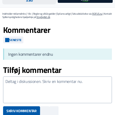
3.80
Indeholder reklamelinks | 18+ | Regler og vilkår gælder | Spil ansvarligt | Selvudelukkelse via
ROFUS.nu
| Kontakt
Spillemyndighedens hjælpelinje på
StopSpillet.dk
Kommentarer
SENESTE
Ingen kommentarer endnu
Tilføj kommentar
SKRIV KOMMENTAR