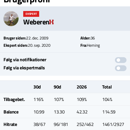
EKSPERT
Weberen
Bruger siden:
22. dec. 2009
Alder:
36
Ekspert siden:
20. sep. 2020
Fra:
Herning
Følg via notifikationer
Følg via ekspertmails
30d
90d
2026
Total
Tilbagebet.
116%
107%
109%
104%
Balance
10.99
13.30
42.32
114.59
Hitrate
38/67
96/181
252/462
1461/2927