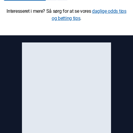
Interesseret i mere? Så sørg for at se vores
daglige odds tips
og betting tips
.