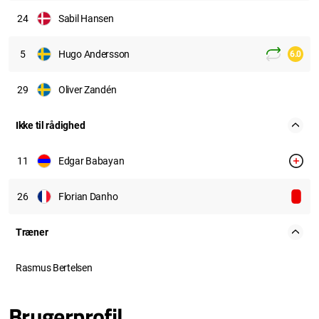
24
Sabil Hansen
5
Hugo Andersson
6.0
29
Oliver Zandén
Ikke til rådighed
11
Edgar Babayan
26
Florian Danho
Træner
Rasmus Bertelsen
Brugerprofil