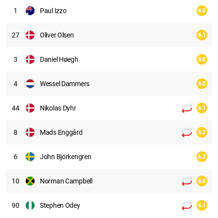
1
Paul Izzo
6.0
27
Oliver Olsen
6.1
3
Daniel Høegh
6.0
4
Wessel Dammers
6.0
44
Nikolas Dyhr
6.1
8
Mads Enggård
6.2
6
John Björkengren
6.2
10
Norman Campbell
6.0
90
Stephen Odey
6.1