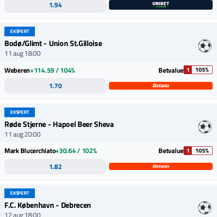
1.94
EKSPERT
Bodø/Glimt - Union St.Gilloise
11 aug 18:00
Weberen
+114.59 / 104%
Betvalue
1
105%
1.70
EKSPERT
Røde Stjerne - Hapoel Beer Sheva
11 aug 20:00
Mark Blucerchiato
+30.64 / 102%
Betvalue
1
105%
1.82
EKSPERT
F.C. København - Debrecen
12 aug 18:00