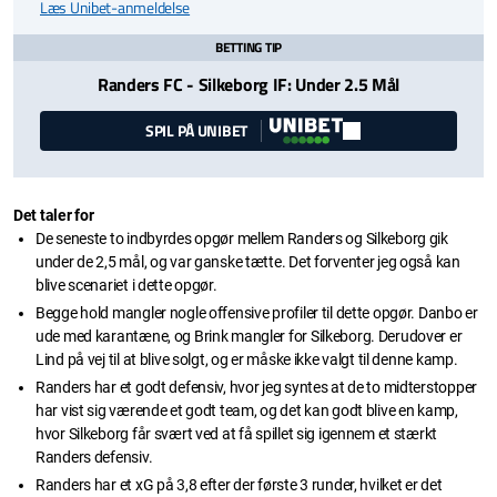
Læs Unibet-anmeldelse
BETTING TIP
Randers FC - Silkeborg IF: Under 2.5 Mål
SPIL PÅ UNIBET
Det taler for
De seneste to indbyrdes opgør mellem Randers og Silkeborg gik
under de 2,5 mål, og var ganske tætte. Det forventer jeg også kan
blive scenariet i dette opgør.
Begge hold mangler nogle offensive profiler til dette opgør. Danbo er
ude med karantæne, og Brink mangler for Silkeborg. Derudover er
Lind på vej til at blive solgt, og er måske ikke valgt til denne kamp.
Randers har et godt defensiv, hvor jeg syntes at de to midterstopper
har vist sig værende et godt team, og det kan godt blive en kamp,
hvor Silkeborg får svært ved at få spillet sig igennem et stærkt
Randers defensiv.
Randers har et xG på 3,8 efter der første 3 runder, hvilket er det