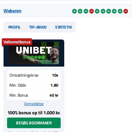
Weberen
PROFIL
TIP-ARKIV
STATISTIK
Velkomstbonus
Omsætningskrav
10x
Min. Odds
1.80
Min. Bonus
40 kr
Anmeldelse
100% bonus op til 1.000 kr.
BESØG BOOKMAKER