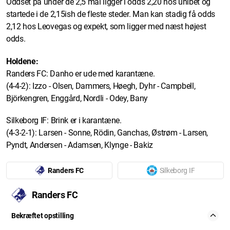
Oddset på under de 2,5 mål ligger i odds 2,20 hos unibet og
startede i de 2,15ish de fleste steder. Man kan stadig få odds
2,12 hos Leovegas og expekt, som ligger med næst højest
odds.
Holdene:
Randers FC: Danho er ude med karantæne.
(4-4-2): Izzo - Olsen, Dammers, Høegh, Dyhr - Campbell,
Björkengren, Enggård, Nordli - Odey, Bany
Silkeborg IF: Brink er i karantæne.
(4-3-2-1): Larsen - Sonne, Rödin, Ganchas, Østrøm - Larsen,
Pyndt, Andersen - Adamsen, Klynge - Bakiz
Randers FC
Silkeborg IF
Randers FC
5.91
Bekræftet opstilling