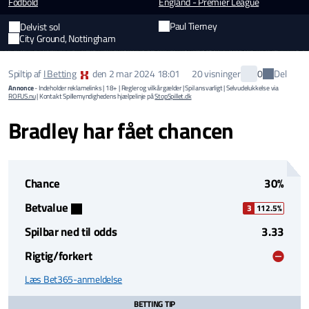
Fodbold
England - Premier League
Paul Tierney
Delvist sol
City Ground, Nottingham
Del
Spiltip af
I Betting
den
2 mar 2024 18:01
20 visninger
0
Annonce
- Indeholder reklamelinks | 18+ | Regler og vilkår gælder | Spil ansvarligt | Selvudelukkelse via
ROFUS.nu
| Kontakt Spillemyndighedens hjælpelinje på
StopSpillet.dk
Bradley har fået chancen
Chance
30%
Betvalue
3
112.5%
Spilbar ned til odds
3.33
Rigtig/forkert
Læs Bet365-anmeldelse
BETTING TIP