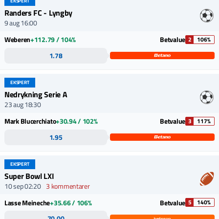
EKSPERT
Randers FC - Lyngby
9 aug 16:00
Weberen
+112.79 / 104%
Betvalue
2
106%
1.78
EKSPERT
Nedrykning Serie A
23 aug 18:30
Mark Blucerchiato
+30.94 / 102%
Betvalue
3
117%
1.95
EKSPERT
Super Bowl LXI
10 sep 02:20
3 kommentarer
Lasse Meineche
+35.66 / 106%
Betvalue
5
140%
70.00