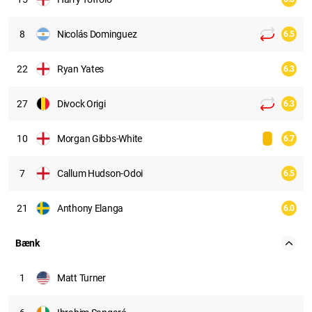
8
Nicolás Dominguez
6.5
22
Ryan Yates
6.3
27
Divock Origi
6.3
10
Morgan Gibbs-White
6.7
7
Callum Hudson-Odoi
6.5
21
Anthony Elanga
6.0
Bænk
1
Matt Turner