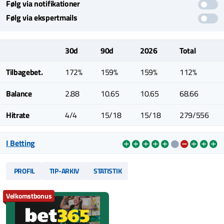
Følg via notifikationer
Følg via ekspertmails
30d
90d
2026
Total
Tilbagebet.
172%
159%
159%
112%
Balance
2.88
10.65
10.65
68.66
Hitrate
4/4
15/18
15/18
279/556
I Betting
PROFIL
TIP-ARKIV
STATISTIK
Velkomstbonus