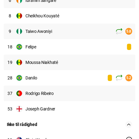
6
Ibrahim Sangaré
8
Cheikhou Kouyaté
9
Taiwo Awoniyi
5.8
18
Felipe
19
Moussa Niakhaté
28
Danilo
5.2
37
Rodrigo Ribeiro
53
Joseph Gardner
Ikke til rådighed