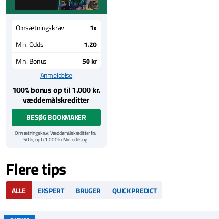
Omsætningskrav
1x
Min. Odds
1.20
Min. Bonus
50 kr
Anmeldelse
100% bonus op til 1.000 kr.
væddemålskreditter
BESØG BOOKMAKER
Omsætningskrav: Væddemålskreditter fra
50 kr, op til 1.000 kr. Min. odds og
væddemålsundtagelser gælder. Gevinster er
eksklusive indsats for væddemålskreditter.
Bonuskode: Benyt bonuskoden BETX1000
Flere tips
når du opretter en konto hos Bet365 for at
opnå den bedste bonus Yderligere vilkår
Kun tilgængeligt for nye kunder.
ALLE
EKSPERT
BRUGER
QUICK PREDICT
Regler og vilkår: Vi henviser til
Bet365
hjemmeside for samtlige gældende vilkår og
betingelser for denne bonus.