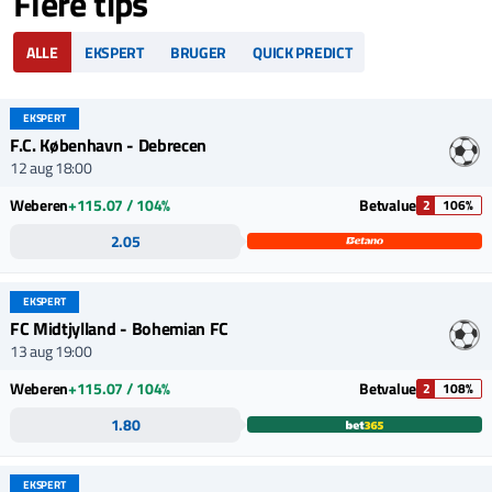
Flere tips
opnå den bedste bonus Yderligere vilkår
Kun tilgængeligt for nye kunder.
ALLE
EKSPERT
BRUGER
QUICK PREDICT
Regler og vilkår: Vi henviser til
Bet365
hjemmeside for samtlige gældende vilkår og
betingelser for denne bonus.
EKSPERT
F.C. København - Debrecen
12 aug 18:00
Weberen
+115.07 / 104%
Betvalue
2
106%
2.05
EKSPERT
FC Midtjylland - Bohemian FC
13 aug 19:00
Weberen
+115.07 / 104%
Betvalue
2
108%
1.80
EKSPERT