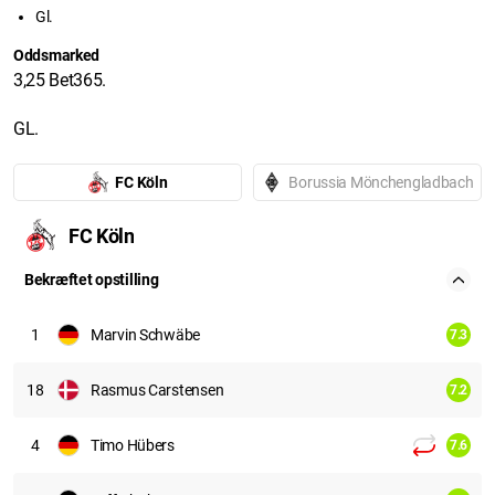
Gl.
Oddsmarked
3,25 Bet365.
GL.
FC Köln
Borussia Mönchengladbach
FC Köln
7.18
Bekræftet opstilling
1
Marvin Schwäbe
7.3
18
Rasmus Carstensen
7.2
4
Timo Hübers
7.6