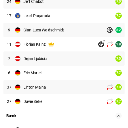
24
Jeff Chabot
7.9
17
Leart Paqarada
7.7
9
Gian-Luca Waldschmidt
8.2
2
11
Florian Kainz
9.8
7
Dejan Ljubicic
7.5
6
Eric Martel
7.7
37
Linton Maina
7.0
27
Davie Selke
7.7
Bænk