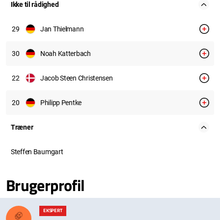
Ikke til rådighed
29
Jan Thielmann
30
Noah Katterbach
22
Jacob Steen Christensen
20
Philipp Pentke
Træner
Steffen Baumgart
Brugerprofil
EKSPERT