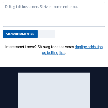
SKRIV KOMMENTAR
Interesseret i mere? Så sørg for at se vores
daglige odds tips
og betting tips
.