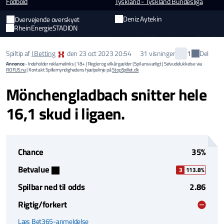
Fodbold
Tyskland - Tyskland Bundesliga
Deniz Aytekin
Overvejende overskyet
RheinEnergieSTADION
Del
Spiltip af
I Betting
den
23 oct 2023 20:54
31 visninger
1
Annonce
- Indeholder reklamelinks | 18+ | Regler og vilkår gælder | Spil ansvarligt | Selvudelukkelse via
ROFUS.nu
| Kontakt Spillemyndighedens hjælpelinje på
StopSpillet.dk
Mönchengladbach snitter hele
16,1 skud i ligaen.
Chance
35%
Betvalue
3
113.8%
Spilbar ned til odds
2.86
Rigtig/forkert
Læs Bet365-anmeldelse